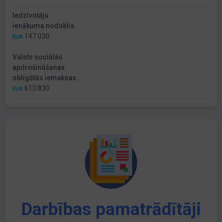
Iedzīvotāju
ienākuma nodoklis
147 030
EUR
Valsts sociālās
apdrošināšanas
obligātās iemaksas
613 830
EUR
Darbības pamatrādītāji