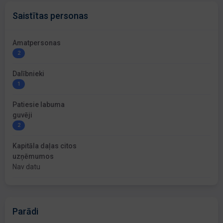
Saistītas personas
Amatpersonas
2
Dalībnieki
1
Patiesie labuma
guvēji
2
Kapitāla daļas citos
uzņēmumos
Nav datu
Parādi