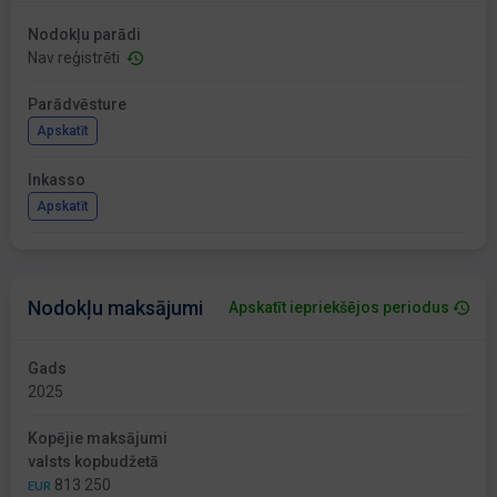
Nodokļu parādi
Nav reģistrēti
Parādvēsture
Apskatīt
Inkasso
Apskatīt
Nodokļu maksājumi
Apskatīt iepriekšējos periodus
Gads
2025
Kopējie maksājumi
valsts kopbudžetā
813 250
EUR