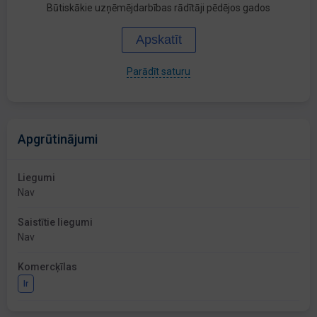
Būtiskākie uzņēmējdarbības rādītāji pēdējos gados
Apskatīt
Parādīt saturu
Apgrūtinājumi
Liegumi
Nav
Saistītie liegumi
Nav
Komercķīlas
Ir