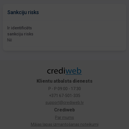
Sankciju risks
Ir identificēts
sankciju risks
Nē
Klientu atbalsta dienests
P - P 09:00 - 17:30
+371 67-501-335
support@crediweb.lv
Crediweb
Par mums
Mājas lapas izmantošanas noteikumi