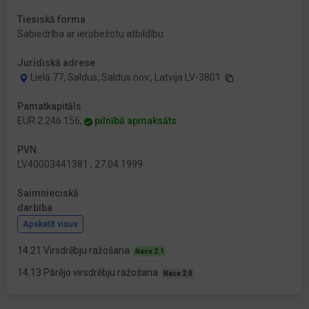
Tiesiskā forma
Sabiedrība ar ierobežotu atbildību
Juridiskā adrese
Lielā 77, Saldus, Saldus nov., Latvija LV-3801
Pamatkapitāls
EUR 2 246 156,
pilnībā apmaksāts
PVN
LV40003441381 , 27.04.1999
Saimnieciskā
darbība
Apskatīt visus
14.21 Virsdrēbju ražošana
Nace 2.1
14.13 Pārējo virsdrēbju ražošana
Nace 2.0