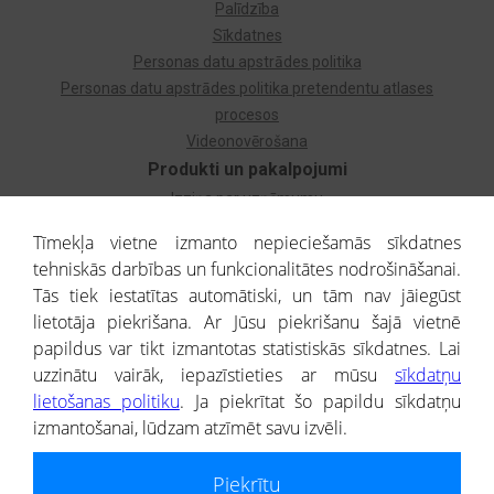
Palīdzība
Sīkdatnes
Personas datu apstrādes politika
Personas datu apstrādes politika pretendentu atlases
procesos
Videonovērošana
Produkti un pakalpojumi
Izziņa par uzņēmumu
Izziņa par privātpersonu
Tīmekļa vietne izmanto nepieciešamās sīkdatnes
Dzimtas koks
tehniskās darbības un funkcionalitātes nodrošināšanai.
Uzņēmumu atlase
Tās tiek iestatītas automātiski, un tām nav jāiegūst
Monitorings
lietotāja piekrišana. Ar Jūsu piekrišanu šajā vietnē
Kredītizziņa par ārvalstu uzņēmumiem
papildus var tikt izmantotas statistiskās sīkdatnes. Lai
uzzinātu vairāk, iepazīstieties ar mūsu
sīkdatņu
® CREDITREFORM Latvija
lietošanas politiku
. Ja piekrītat šo papildu sīkdatņu
SIA
izmantošanai, lūdzam atzīmēt savu izvēli.
People illustrations by Storyset
Piekrītu