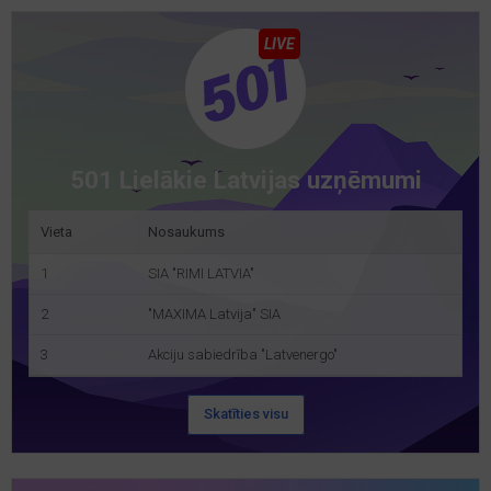
LIVE
501 Lielākie Latvijas uzņēmumi
Vieta
Nosaukums
1
SIA "RIMI LATVIA"
2
"MAXIMA Latvija" SIA
3
Akciju sabiedrība "Latvenergo"
Skatīties visu