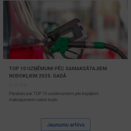
TOP 10 UZŅĒMUMI PĒC SAMAKSĀTAJIEM
NODOKĻIEM 2025. GADĀ
21.05.2026
Pārskats par TOP 10 uzņēmumiem pēc kopējiem
maksājumiem valsts kopb...
Jaunumu arhīvs