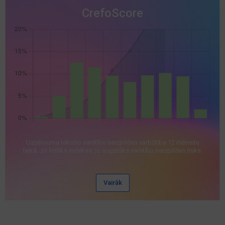
CrefoScore
Uzņēmuma tekošo saistību neizpildes varbūtība 12 mēnešu
laikā. Jo lielāks indekss, jo augstāks saistību neizpildes risks.
Vairāk