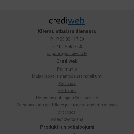
Klientu atbalsta dienests
P - P 09:00 - 17:30
+371 67-501-335
support@crediweb.lv
Crediweb
Par mums
Mājas lapas izmantošanas noteikumi
Palīdzība
Sīkdatnes
Personas datu apstrādes politika
Personas datu apstrādes politika pretendentu atlases
procesos
Videonovērošana
Produkti un pakalpojumi