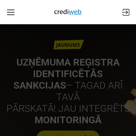
UZŅĒMUMA REĢISTRA
IDENTIFICĒTĀS
SANKCIJAS
– TAGAD ARĪ
TAVĀ
PĀRSKATĀ! JAU INTEGRĒTS
MONITORINGĀ