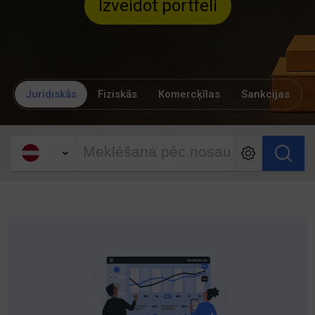
Izveidot portfeli
Juridiskās
Fiziskās
Komercķīlas
Sankcijas