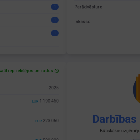
Parādvēsture
1
1
Inkasso
1
atīt iepriekšējos periodus
2025
1 190 460
EUR
Darbības 
223 060
EUR
Būtiskākie uzņēmējd