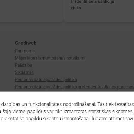
Ir identificēts sankciju
risks
Crediweb
Par mums
Mājas lapas izmantošanas noteikumi
Palīdzība
Sīkdatnes
Personas datu apstrādes politika
Personas datu apstrādes politika pretendentu atlases proceso
Videonovērošana
arbības un funkcionalitātes nodrošināšanai. Tās tiek iestatītas
 šajā vietnē papildus var tikt izmantotas statistiskās sīkdatnes.
a piekrītat šo papildu sīkdatņu izmantošanai, lūdzam atzīmēt savu 
aros saņemtajai informācijai ir uzziņas raksturs, un tai nav juridiska spēka. Portāla l