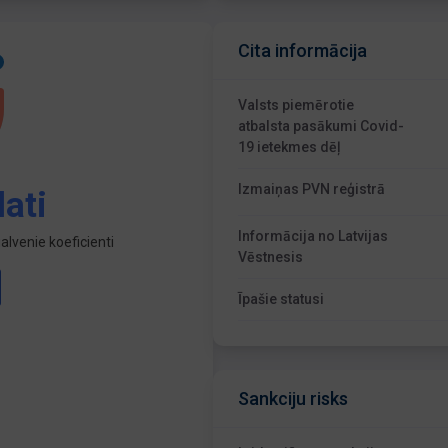
Cita informācija
Valsts piemērotie
atbalsta pasākumi Covid-
19 ietekmes dēļ
Izmaiņas PVN reģistrā
ati
Informācija no Latvijas
lvenie koeficienti
Vēstnesis
Īpašie statusi
Sankciju risks