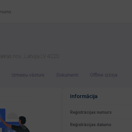
 mums
ieras nov., Latvija LV-4220
Izmaiņu vēsture
Dokumenti
Offline izziņa
Informācija
Reģistrācijas numurs
Reģistrācijas datums