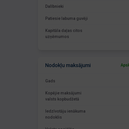
Dalībnieki
Patiesie labuma guvēji
Kapitāla daļas citos
uzņēmumos
Nodokļu maksājumi
Apsk
Gads
Kopējie maksājumi
valsts kopbudžetā
Iedzīvotāju ienākuma
nodoklis