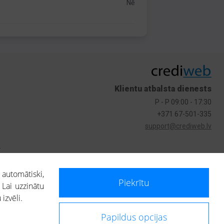
Nē
Klientu atbalsta dienests
P - P 09:00 - 17:30
+371 67-501-335
support@crediweb.lv
s
 automātiski,
Piekrītu
 Lai uzzinātu
izvēli.
Papildus opcijas
ietotājs, izmantojot portālā saņemto informāciju, ir atbildīgs par fizisko