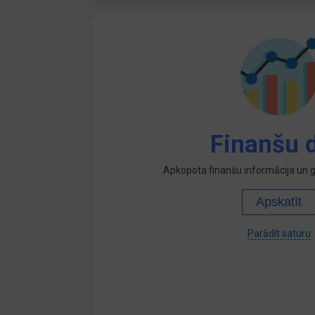
Finanšu d
Apkopota finanšu informācija un ga
Apskatīt
Parādīt saturu