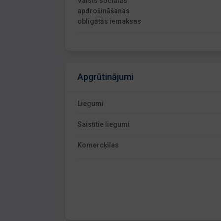
Valsts sociālās
apdrošināšanas
obligātās iemaksas
Apgrūtinājumi
Liegumi
Saistītie liegumi
Komercķīlas