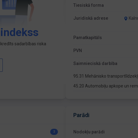
Tiesiskā forma
Juridiskā adrese
Kaln
 indekss
Pamatkapitāls
kredīts sadarbības riska
PVN
Saimnieciskā darbība
95.31 Mehānisko transportlīdze
45.20 Automobiļu apkope un re
Parādi
Nodokļu parādi
3