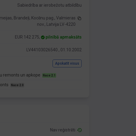
Sabiedrība ar ierobežotu atbildību
meijas, Brandeļi, Kocēnu pag., Valmieras
nov., Latvija LV-4220
EUR 142 275,
pilnībā apmaksāts
LV44103026540 , 01.10.2002
Apskatīt visus
kļu remonts un apkope
Nace 2.1
monts
Nace 2.0
Nav reģistrēti