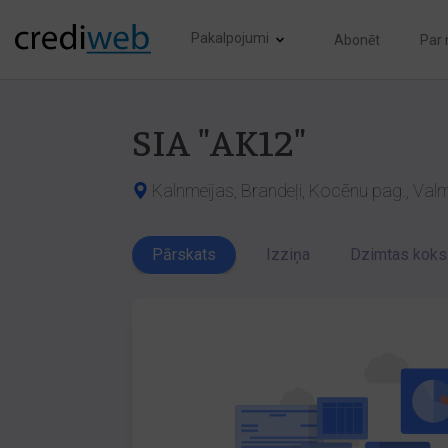
Pakalpojumi
Abonēt
Par
SIA "AK12"
Kalnmeijas, Brandeļi, Kocēnu pag., Valm
Pārskats
Izziņa
Dzimtas koks