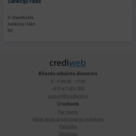
Sankciju risks
Ir identificēts
sankciju risks
Nē
Klientu atbalsta dienests
P - P 09:00 - 17:30
+371 67-501-335
support@crediweb.lv
Crediweb
Par mums
Mājas lapas izmantošanas noteikumi
Palīdzība
Sīkdatnes