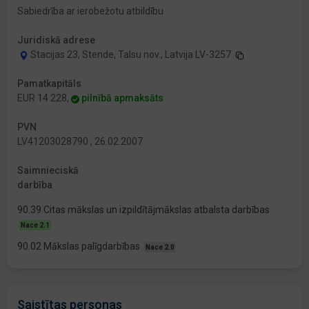
Sabiedrība ar ierobežotu atbildību
Juridiskā adrese
Stacijas 23, Stende, Talsu nov., Latvija LV-3257
Pamatkapitāls
EUR 14 228,
pilnībā apmaksāts
PVN
LV41203028790 , 26.02.2007
Saimnieciskā
darbība
90.39 Citas mākslas un izpildītājmākslas atbalsta darbības
Nace 2.1
90.02 Mākslas palīgdarbības
Nace 2.0
Saistītas personas