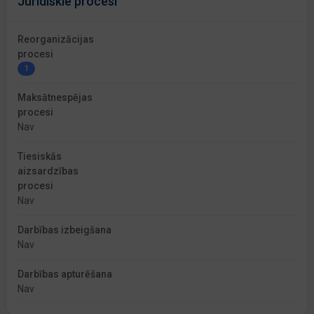
Juridiskie procesi
Reorganizācijas
procesi
1
Maksātnespējas
procesi
Nav
Tiesiskās
aizsardzības
procesi
Nav
Darbības izbeigšana
Nav
Darbības apturēšana
Nav