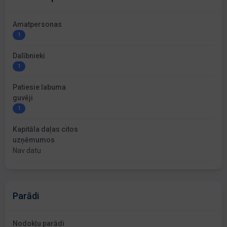
Amatpersonas
1
Dalībnieki
1
Patiesie labuma
guvēji
1
Kapitāla daļas citos
uzņēmumos
Nav datu
Parādi
Nodokļu parādi