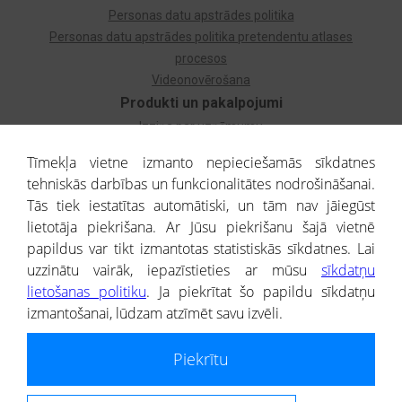
Personas datu apstrādes politika
Personas datu apstrādes politika pretendentu atlases
procesos
Videonovērošana
Produkti un pakalpojumi
Izziņa par uzņēmumu
Izziņa par privātpersonu
Tīmekļa vietne izmanto nepieciešamās sīkdatnes
Dzimtas koks
tehniskās darbības un funkcionalitātes nodrošināšanai.
Uzņēmumu atlase
Tās tiek iestatītas automātiski, un tām nav jāiegūst
Monitorings
lietotāja piekrišana. Ar Jūsu piekrišanu šajā vietnē
Kredītizziņa par ārvalstu uzņēmumiem
papildus var tikt izmantotas statistiskās sīkdatnes. Lai
uzzinātu vairāk, iepazīstieties ar mūsu
sīkdatņu
® CREDITREFORM Latvija
lietošanas politiku
. Ja piekrītat šo papildu sīkdatņu
SIA
izmantošanai, lūdzam atzīmēt savu izvēli.
People illustrations by Storyset
Piekrītu
Informāciju no Uzņēmumu reģistra nodrošina SIA CREDITREFORM Latvija.
Portāla ietvaros saņemtajai informācijai ir uzziņas raksturs, un tai nav
juridiska spēka. Portāla lietotājs, izmantojot portālā saņemto informāciju, ir