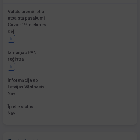
Valsts piemērotie
atbalsta pasākumi
Covid-19 ietekmes
dēļ
Ir
Izmaiņas PVN
reģistrā
Ir
Informācija no
Latvijas Vēstnesis
Nav
Īpašie statusi
Nav