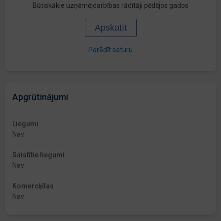
Būtiskākie uzņēmējdarbības rādītāji pēdējos gados
Apskatīt
Parādīt saturu
Apgrūtinājumi
Liegumi
Nav
Saistītie liegumi
Nav
Komercķīlas
Nav