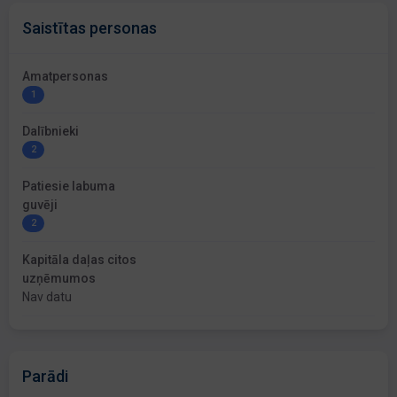
Saistītas personas
Amatpersonas
1
Dalībnieki
2
Patiesie labuma
guvēji
2
Kapitāla daļas citos
uzņēmumos
Nav datu
Parādi