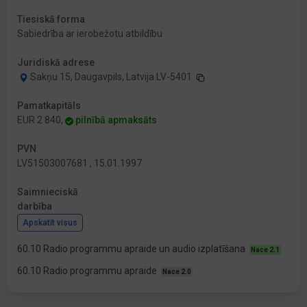
Tiesiskā forma
Sabiedrība ar ierobežotu atbildību
Juridiskā adrese
Sakņu 15, Daugavpils, Latvija LV-5401
Pamatkapitāls
EUR 2 840,
pilnībā apmaksāts
PVN
LV51503007681 , 15.01.1997
Saimnieciskā
darbība
Apskatīt visus
60.10 Radio programmu apraide un audio izplatīšana
Nace 2.1
60.10 Radio programmu apraide
Nace 2.0