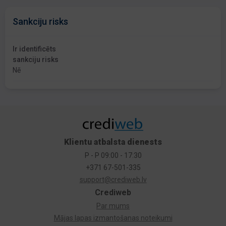
Sankciju risks
Ir identificēts
sankciju risks
Nē
Klientu atbalsta dienests
P - P 09:00 - 17:30
+371 67-501-335
support@crediweb.lv
Crediweb
Par mums
Mājas lapas izmantošanas noteikumi