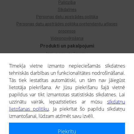
Palīdzība
Sīkdatnes
Personas datu apstrādes politika
Personas datu apstrādes politika pretendentu atlases
procesos
Videonovērošana
Produkti un pakalpojumi
Izziņa par uzņēmumu
Izziņa par privātpersonu
Tīmekļa vietne izmanto nepieciešamās sīkdatnes
Dzimtas koks
tehniskās darbības un funkcionalitātes nodrošināšanai.
Uzņēmumu atlase
Tās tiek iestatītas automātiski, un tām nav jāiegūst
Monitorings
lietotāja piekrišana. Ar Jūsu piekrišanu šajā vietnē
Kredītizziņa par ārvalstu uzņēmumiem
papildus var tikt izmantotas statistiskās sīkdatnes. Lai
uzzinātu vairāk, iepazīstieties ar mūsu
sīkdatņu
® CREDITREFORM Latvija
lietošanas politiku
. Ja piekrītat šo papildu sīkdatņu
SIA
izmantošanai, lūdzam atzīmēt savu izvēli.
People illustrations by Storyset
Piekrītu