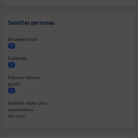
Saistītas personas
Amatpersonas
2
Dalībnieki
1
Patiesie labuma
guvēji
1
Kapitāla daļas citos
uzņēmumos
Nav datu