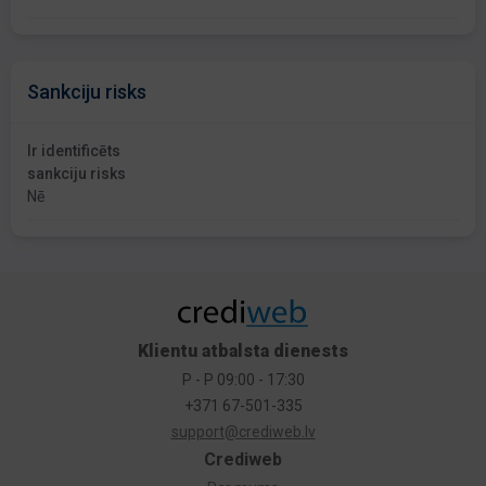
Sankciju risks
Ir identificēts
sankciju risks
Nē
Klientu atbalsta dienests
P - P 09:00 - 17:30
+371 67-501-335
support@crediweb.lv
Crediweb