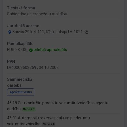
Tiesiskā forma
Sabiedrība ar ierobežotu atbildību
Juridiskā adrese
Kaivas 29 k-4-111, Rīga, Latvija LV-1021
Pamatkapitāls
EUR 28 400,
pilnībā apmaksāts
PVN
LV40003603269 , 04.10.2002
Saimnieciskā
darbība
Apskatīt visus
46.18 Citu konkrētu produktu vairumtirdzniecības aģentu
darbība
Nace 2.1
45.31 Automobiļu rezerves daļu un piederumu
vairumtirdzniecība
Nace 2.0