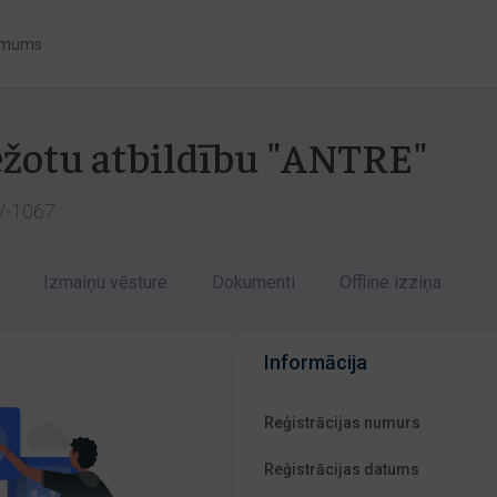
 mums
bežotu atbildību "ANTRE"
LV-1067
Izmaiņu vēsture
Dokumenti
Offline izziņa
Informācija
Reģistrācijas numurs
Reģistrācijas datums