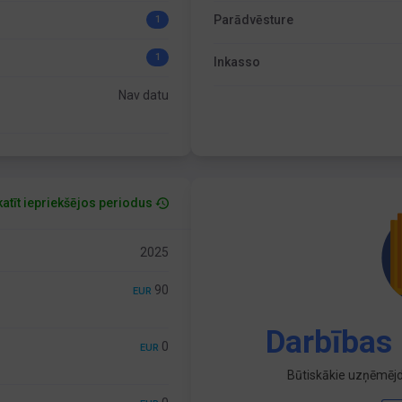
Parādvēsture
1
1
Inkasso
Nav datu
atīt iepriekšējos periodus
2025
90
EUR
Darbības 
0
EUR
Būtiskākie uzņēmējd