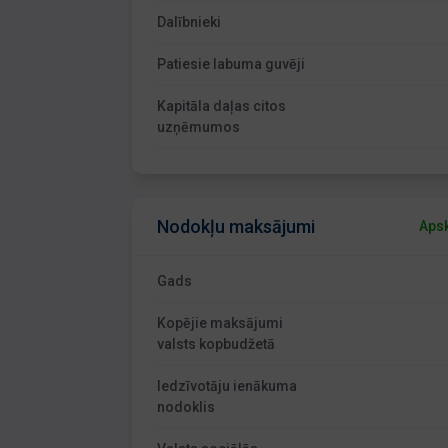
Dalībnieki
Patiesie labuma guvēji
Kapitāla daļas citos
uzņēmumos
Nodokļu maksājumi
Apsk
Gads
Kopējie maksājumi
valsts kopbudžetā
Iedzīvotāju ienākuma
nodoklis