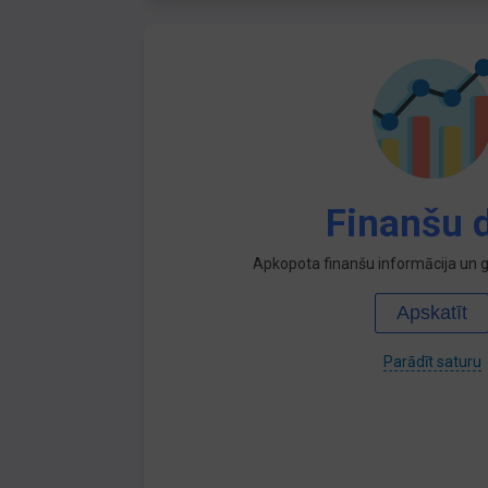
Finanšu d
Apkopota finanšu informācija un ga
Apskatīt
Parādīt saturu