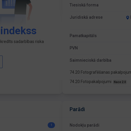
Tiesiskā forma
Juridiskā adrese
 indekss
Pamatkapitāls
kredīts sadarbības riska
PVN
Saimnieciskā darbība
74.20 Fotografēšanas pakalpoju
74.20 Fotopakalpojumi
Nace 2.0
Parādi
Nodokļu parādi
1