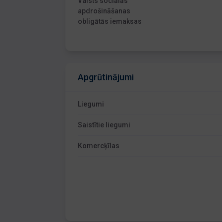
Valsts sociālās
apdrošināšanas
obligātās iemaksas
Apgrūtinājumi
Liegumi
Saistītie liegumi
Komercķīlas