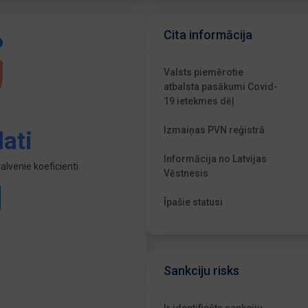
Cita informācija
Valsts piemērotie
atbalsta pasākumi Covid-
19 ietekmes dēļ
Izmaiņas PVN reģistrā
ati
Informācija no Latvijas
lvenie koeficienti
Vēstnesis
Īpašie statusi
Sankciju risks