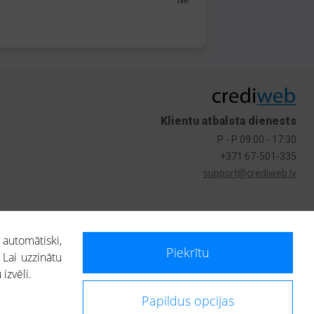
Nē
Klientu atbalsta dienests
P - P 09:00 - 17:30
+371 67-501-335
support@crediweb.lv
s
 automātiski,
Piekrītu
 Lai uzzinātu
izvēli.
Papildus opcijas
ietotājs, izmantojot portālā saņemto informāciju, ir atbildīgs par fizisko