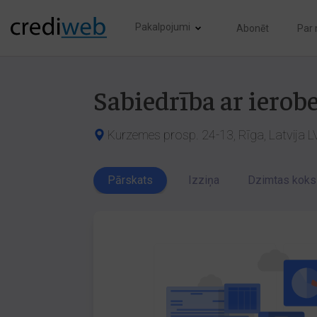
Pakalpojumi
Abonēt
Par
Sabiedrība ar iero
Kurzemes prosp. 24-13, Rīga, Latvija 
Pārskats
Izziņa
Dzimtas koks