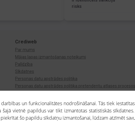
Ir identificēts sankciju
risks
Crediweb
Par mums
Mājas lapas izmantošanas noteikumi
Palīdzība
Sīkdatnes
Personas datu apstrādes politika
Personas datu apstrādes politika pretendentu atlases proceso
Videonovērošana
arbības un funkcionalitātes nodrošināšanai. Tās tiek iestatītas
 šajā vietnē papildus var tikt izmantotas statistiskās sīkdatnes.
a piekrītat šo papildu sīkdatņu izmantošanai, lūdzam atzīmēt savu 
aros saņemtajai informācijai ir uzziņas raksturs, un tai nav juridiska spēka. Portāla l