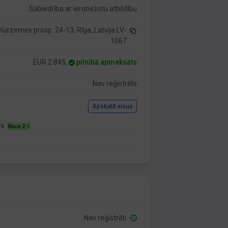
Sabiedrība ar ierobežotu atbildību
Kurzemes prosp. 24-13, Rīga, Latvija LV-
1067
EUR 2 845,
pilnībā apmaksāts
Nav reģistrēts
Apskatīt visus
mi
Nace 2.1
Nav reģistrēti