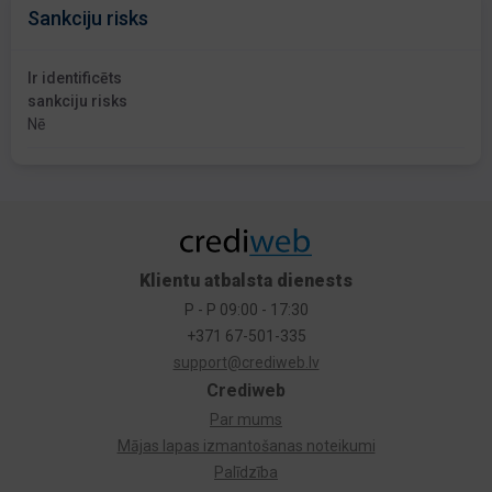
Sankciju risks
Ir identificēts
sankciju risks
Nē
Klientu atbalsta dienests
P - P 09:00 - 17:30
+371 67-501-335
support@crediweb.lv
Crediweb
Par mums
Mājas lapas izmantošanas noteikumi
Palīdzība