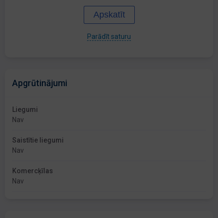
Apskatīt
Parādīt saturu
Apgrūtinājumi
Liegumi
Nav
Saistītie liegumi
Nav
Komercķīlas
Nav