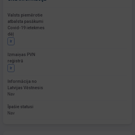
Valsts piemērotie
atbalsta pasākumi
Covid-19 ietekmes
dēļ
Ir
Izmaiņas PVN
reģistrā
Ir
Informācija no
Latvijas Vēstnesis
Nav
Īpašie statusi
Nav