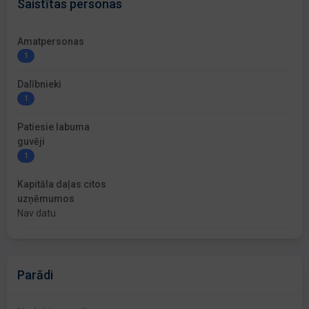
Saistītas personas
Amatpersonas
1
Dalībnieki
1
Patiesie labuma
guvēji
1
Kapitāla daļas citos
uzņēmumos
Nav datu
Parādi