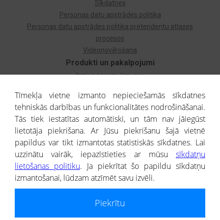
Sīkdatnes
Personas datu apstrādes politika
Personas datu apstrādes politika pretendentu atlases
procesos
Videonovērošana
Produkti un pakalpojumi
Izziņa par uzņēmumu
Izziņa par privātpersonu
Tīmekļa vietne izmanto nepieciešamās sīkdatnes
Dzimtas koks
tehniskās darbības un funkcionalitātes nodrošināšanai.
Uzņēmumu atlase
Tās tiek iestatītas automātiski, un tām nav jāiegūst
Monitorings
lietotāja piekrišana. Ar Jūsu piekrišanu šajā vietnē
Kredītizziņa par ārvalstu uzņēmumiem
papildus var tikt izmantotas statistiskās sīkdatnes. Lai
uzzinātu vairāk, iepazīstieties ar mūsu
sīkdatņu
® CREDITREFORM Latvija
lietošanas politiku
. Ja piekrītat šo papildu sīkdatņu
SIA
izmantošanai, lūdzam atzīmēt savu izvēli.
People illustrations by Storyset
Piekrītu
Informāciju no Uzņēmumu reģistra nodrošina SIA CREDITREFORM Latvija.
Portāla ietvaros saņemtajai informācijai ir uzziņas raksturs, un tai nav