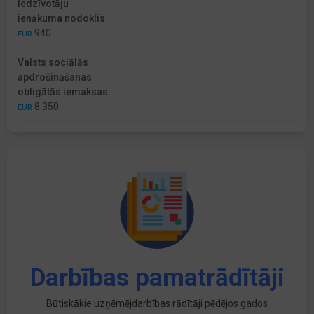
Iedzīvotāju
ienākuma nodoklis
940
EUR
Valsts sociālās
apdrošināšanas
obligātās iemaksas
8 350
EUR
Darbības pamatrādītāji
Būtiskākie uzņēmējdarbības rādītāji pēdējos gados