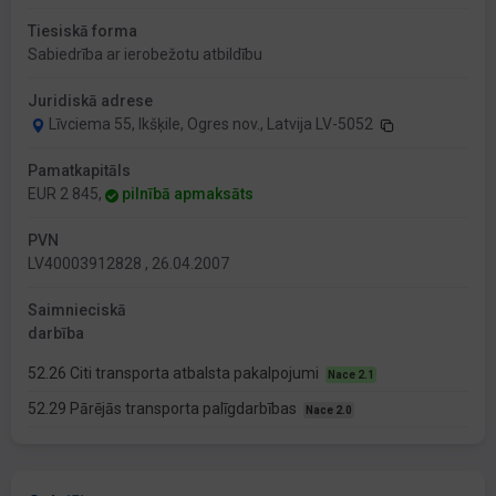
Tiesiskā forma
Sabiedrība ar ierobežotu atbildību
Juridiskā adrese
Līvciema 55, Ikšķile, Ogres nov., Latvija LV-5052
Pamatkapitāls
EUR 2 845,
pilnībā apmaksāts
PVN
LV40003912828 , 26.04.2007
Saimnieciskā
darbība
52.26 Citi transporta atbalsta pakalpojumi
Nace 2.1
52.29 Pārējās transporta palīgdarbības
Nace 2.0