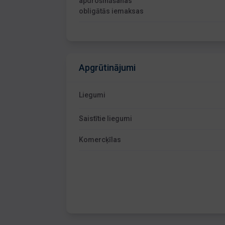
apdrošināšanas
obligātās iemaksas
Apgrūtinājumi
Liegumi
Saistītie liegumi
Komercķīlas