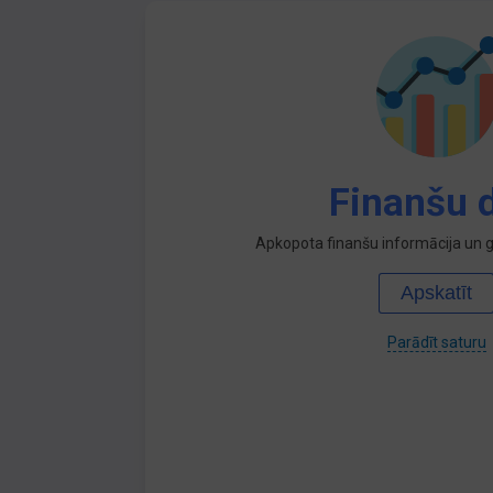
Finanšu d
Apkopota finanšu informācija un ga
Apskatīt
Parādīt saturu