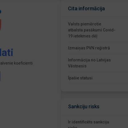
Cita informācija
Valsts piemērotie
atbalsta pasākumi Covid-
19 ietekmes dēļ
Izmaiņas PVN reģistrā
ati
Informācija no Latvijas
lvenie koeficienti
Vēstnesis
Īpašie statusi
Sankciju risks
Ir identificēts sankciju