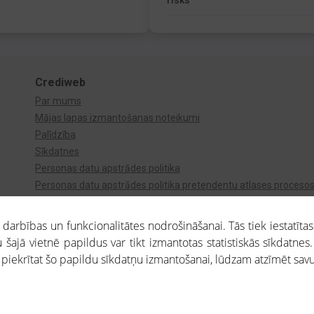
risks
Crediweb
Par mums
Mājas lapas izmantošanas noteikumi
Palīdzība
Sīkdatnes
Personas datu apstrādes politika
Personas datu apstrādes politika pretendentu atlases proceso
Videonovērošana
arbības un funkcionalitātes nodrošināšanai. Tās tiek iestatītas
 šajā vietnē papildus var tikt izmantotas statistiskās sīkdatnes.
a piekrītat šo papildu sīkdatņu izmantošanai, lūdzam atzīmēt savu 
aros saņemtajai informācijai ir uzziņas raksturs, un tai nav juridiska spēka. Portāla l
teikumu ievērošanu. Portāla uzturētājs nav atbildīgs par portāla lietotāju veiktajām