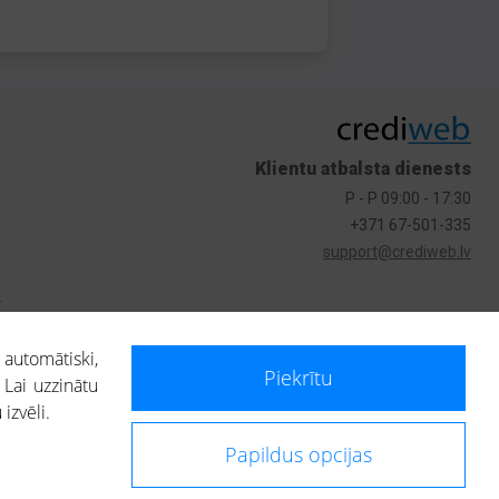
Klientu atbalsta dienests
P - P 09:00 - 17:30
+371 67-501-335
support@crediweb.lv
s
 automātiski,
Piekrītu
 Lai uzzinātu
izvēli.
Papildus opcijas
ietotājs, izmantojot portālā saņemto informāciju, ir atbildīgs par fizisko
 darbībām vai uz to pieņemtajiem lēmumiem, balstoties uz portālā saņemto