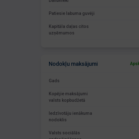
Dalībnieki
Patiesie labuma guvēji
Kapitāla daļas citos
uzņēmumos
Nodokļu maksājumi
Apsk
Gads
Kopējie maksājumi
valsts kopbudžetā
Iedzīvotāju ienākuma
nodoklis
Valsts sociālās