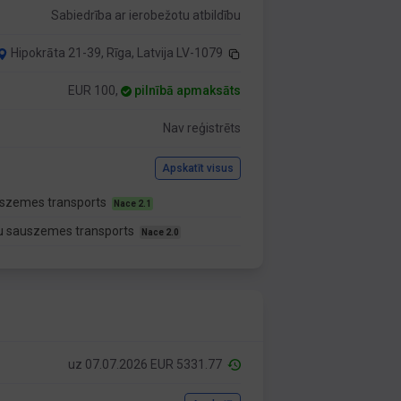
Sabiedrība ar ierobežotu atbildību
Hipokrāta 21-39, Rīga, Latvija LV-1079
EUR 100,
pilnībā apmaksāts
Nav reģistrēts
Apskatīt visus
auszemes transports
Nace 2.1
eru sauszemes transports
Nace 2.0
uz 07.07.2026 EUR 5331.77