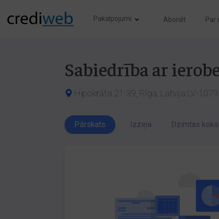
Pakalpojumi
Abonēt
Par
Sabiedrība ar iero
Hipokrāta 21-39, Rīga, Latvija LV-1079
Pārskats
Izziņa
Dzimtas koks