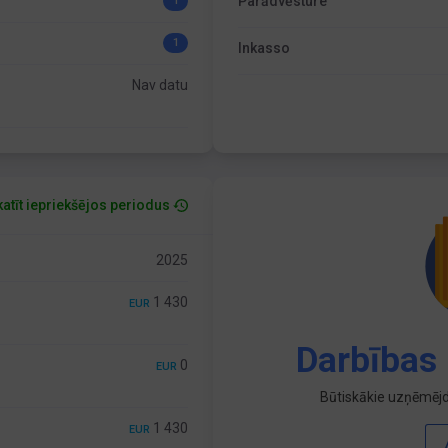
Parādvēsture
1
1
Inkasso
Nav datu
atīt iepriekšējos periodus
2025
1 430
EUR
Darbības 
0
EUR
Būtiskākie uzņēmējd
1 430
EUR