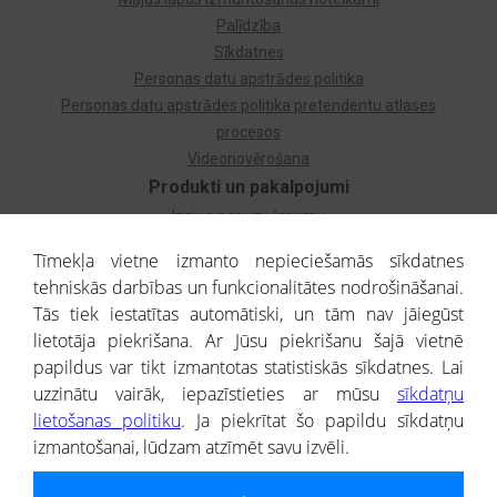
Palīdzība
Sīkdatnes
Personas datu apstrādes politika
Personas datu apstrādes politika pretendentu atlases
procesos
Videonovērošana
Produkti un pakalpojumi
Izziņa par uzņēmumu
Izziņa par privātpersonu
Tīmekļa vietne izmanto nepieciešamās sīkdatnes
Dzimtas koks
tehniskās darbības un funkcionalitātes nodrošināšanai.
Uzņēmumu atlase
Tās tiek iestatītas automātiski, un tām nav jāiegūst
Monitorings
lietotāja piekrišana. Ar Jūsu piekrišanu šajā vietnē
Kredītizziņa par ārvalstu uzņēmumiem
papildus var tikt izmantotas statistiskās sīkdatnes. Lai
uzzinātu vairāk, iepazīstieties ar mūsu
sīkdatņu
® CREDITREFORM Latvija
lietošanas politiku
. Ja piekrītat šo papildu sīkdatņu
SIA
izmantošanai, lūdzam atzīmēt savu izvēli.
People illustrations by Storyset