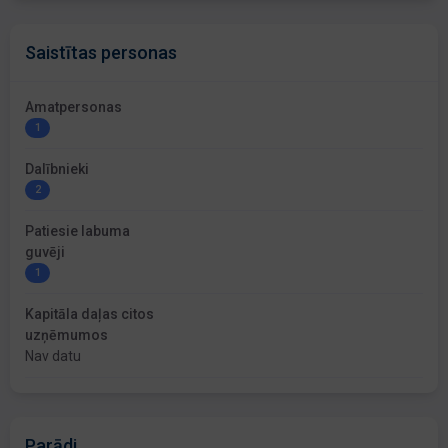
Saistītas personas
Amatpersonas
1
Dalībnieki
2
Patiesie labuma
guvēji
1
Kapitāla daļas citos
uzņēmumos
Nav datu
Parādi