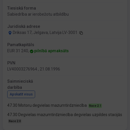
Tiesiskā forma
Sabiedrība ar ierobežotu atbildību
Juridiskā adrese
Driksas 17, Jelgava, Latvija LV-3001
Pamatkapitāls
EUR 31 240,
pilnībā apmaksāts
PVN
LV40003276964 , 21.08.1996
Saimnieciskā
darbība
Apskatīt visus
47.30 Motoru degvielas mazumtirdzniecība
Nace 2.1
47.30 Degvielas mazumtirdzniecība degvielas uzpildes stacijās
Nace 2.0