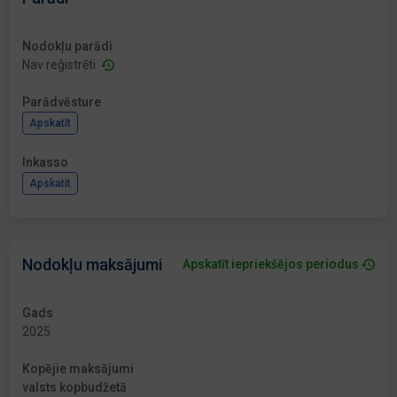
Nodokļu parādi
Nav reģistrēti
Parādvēsture
Apskatīt
Inkasso
Apskatīt
Nodokļu maksājumi
Apskatīt iepriekšējos periodus
Gads
2025
Kopējie maksājumi
valsts kopbudžetā