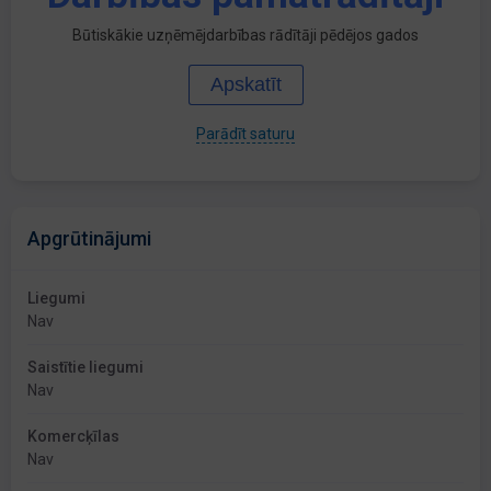
Būtiskākie uzņēmējdarbības rādītāji pēdējos gados
Apskatīt
Parādīt saturu
Apgrūtinājumi
Liegumi
Nav
Saistītie liegumi
Nav
Komercķīlas
Nav