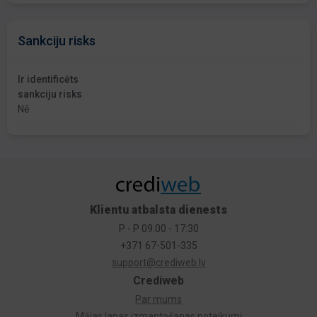
Sankciju risks
Ir identificēts
sankciju risks
Nē
Klientu atbalsta dienests
P - P 09:00 - 17:30
+371 67-501-335
support@crediweb.lv
Crediweb
Par mums
Mājas lapas izmantošanas noteikumi