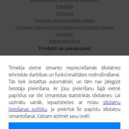
Palīdzība
Sīkdatnes
Personas datu apstrādes politika
Personas datu apstrādes politika pretendentu atlases
procesos
Videonovērošana
Produkti un pakalpojumi
Izziņa par uzņēmumu
Izziņa par privātpersonu
Tīmekļa vietne izmanto nepieciešamās sīkdatnes
Dzimtas koks
tehniskās darbības un funkcionalitātes nodrošināšanai.
Uzņēmumu atlase
Tās tiek iestatītas automātiski, un tām nav jāiegūst
Monitorings
lietotāja piekrišana. Ar Jūsu piekrišanu šajā vietnē
Kredītizziņa par ārvalstu uzņēmumiem
papildus var tikt izmantotas statistiskās sīkdatnes. Lai
uzzinātu vairāk, iepazīstieties ar mūsu
sīkdatņu
® CREDITREFORM Latvija
lietošanas politiku
. Ja piekrītat šo papildu sīkdatņu
SIA
izmantošanai, lūdzam atzīmēt savu izvēli.
People illustrations by Storyset