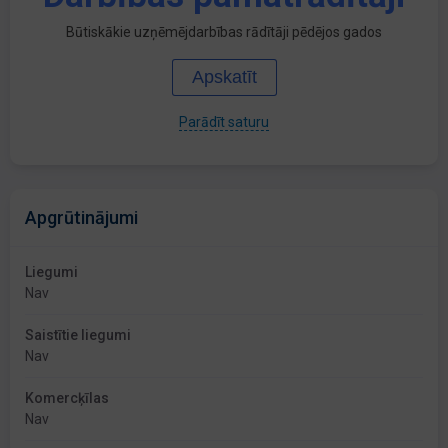
Būtiskākie uzņēmējdarbības rādītāji pēdējos gados
Apskatīt
Parādīt saturu
Apgrūtinājumi
Liegumi
Nav
Saistītie liegumi
Nav
Komercķīlas
Nav