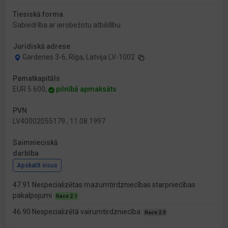
Tiesiskā forma
Sabiedrība ar ierobežotu atbildību
Juridiskā adrese
Gardenes 3-6, Rīga, Latvija LV-1002
Pamatkapitāls
EUR 5 600,
pilnībā apmaksāts
PVN
LV40002055179 , 11.08.1997
Saimnieciskā
darbība
Apskatīt visus
47.91 Nespecializētas mazumtirdzniecības starpniecības
pakalpojumi
Nace 2.1
46.90 Nespecializētā vairumtirdzniecība
Nace 2.0