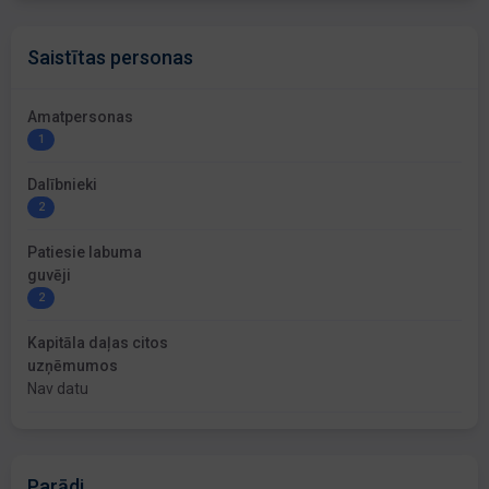
Saistītas personas
Amatpersonas
1
Dalībnieki
2
Patiesie labuma
guvēji
2
Kapitāla daļas citos
uzņēmumos
Nav datu
Parādi