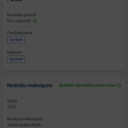
Nodokļu parādi
Nav reģistrēti
Parādvēsture
Apskatīt
Inkasso
Apskatīt
Nodokļu maksājumi
Apskatīt iepriekšējos periodus
Gads
2025
Kopējie maksājumi
valsts kopbudžetā