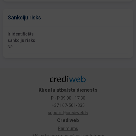
Sankciju risks
Ir identificēts
sankciju risks
Nē
Klientu atbalsta dienests
P - P 09:00 - 17:30
+371 67-501-335
support@crediweb.lv
Crediweb
Par mums
Mājas lapas izmantošanas noteikumi