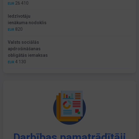
26 410
EUR
Iedzīvotāju
ienākuma nodoklis
820
EUR
Valsts sociālās
apdrošināšanas
obligātās iemaksas
4 130
EUR
Darbības pamatrādītāji