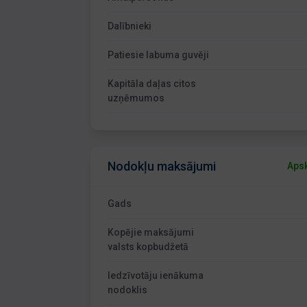
Dalībnieki
Patiesie labuma guvēji
Kapitāla daļas citos
uzņēmumos
Nodokļu maksājumi
Apsk
Gads
Kopējie maksājumi
valsts kopbudžetā
Iedzīvotāju ienākuma
nodoklis