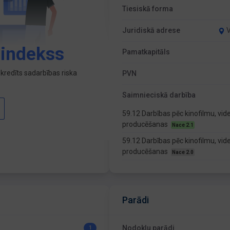
Tiesiskā forma
Juridiskā adrese
V
 indekss
Pamatkapitāls
kredīts sadarbības riska
PVN
Saimnieciskā darbība
59.12 Darbības pēc kinofilmu, vid
producēšanas
Nace 2.1
59.12 Darbības pēc kinofilmu, vid
producēšanas
Nace 2.0
Parādi
Nodokļu parādi
1