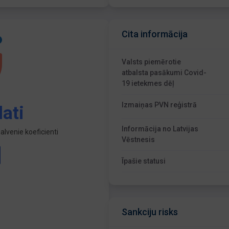
Cita informācija
Valsts piemērotie
atbalsta pasākumi Covid-
19 ietekmes dēļ
Izmaiņas PVN reģistrā
ati
Informācija no Latvijas
lvenie koeficienti
Vēstnesis
Īpašie statusi
Sankciju risks