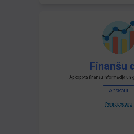
Finanšu d
Apkopota finanšu informācija un ga
Apskatīt
Parādīt saturu