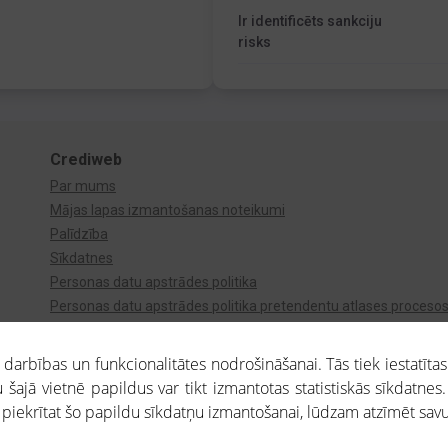
Ir identificēts sankciju
risks
Crediweb
Par mums
Mājas lapas izmantošanas noteikumi
Palīdzība
Sīkdatnes
Personas datu apstrādes politika
Personas datu apstrādes politika pretendentu atlases proceso
Videonovērošana
arbības un funkcionalitātes nodrošināšanai. Tās tiek iestatītas
 šajā vietnē papildus var tikt izmantotas statistiskās sīkdatnes.
a piekrītat šo papildu sīkdatņu izmantošanai, lūdzam atzīmēt savu 