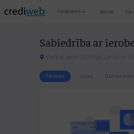
Pakalpojumi
Abonēt
Par
Sabiedrība ar ierob
Vienības gatve 200, Rīga, Latvija LV-1
Pārskats
Izziņa
Dzimtas koks