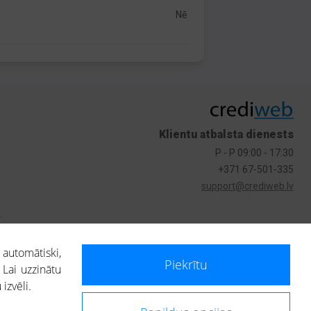
Nē
Klientu atbalsta dienests
P - P 09:00 - 17:30
+371 67-501-335
support@crediweb.lv
s
 automātiski,
Piekrītu
 Lai uzzinātu
izvēli.