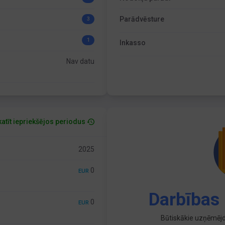
Parādvēsture
3
1
Inkasso
Nav datu
atīt iepriekšējos periodus
2025
0
EUR
Darbības 
0
EUR
Būtiskākie uzņēmējd