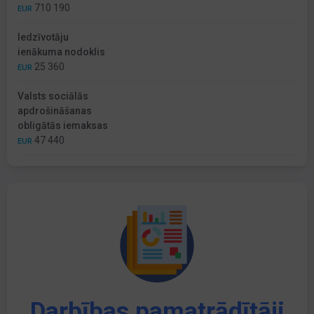
710 190
EUR
Iedzīvotāju
ienākuma nodoklis
25 360
EUR
Valsts sociālās
apdrošināšanas
obligātās iemaksas
47 440
EUR
Darbības pamatrādītāji