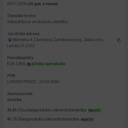
09.01.2006
(20 gadi, 6 mēneši)
Tiesiskā forma
Sabiedrība ar ierobežotu atbildību
Juridiskā adrese
Mērnieku 4, Carnikava, Carnikavas pag., Ādažu nov.,
Latvija LV-2163
Pamatkapitāls
EUR 2 800,
pilnībā apmaksāts
PVN
LV40003794521 , 24.03.2006
Saimnieciskā
darbība
46.86 Citu starpproduktu vairumtirdzniecība
Nace 2.1
46.76 Starpproduktu vairumtirdzniecība
Nace 2.0