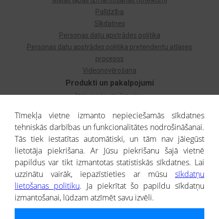
Mājas lapas izmantošanas noteikumi
Palīdzība
Sīkdatnes
Personas datu apstrādes politika
Personas datu apstrādes politika pretendentu atlases
procesos
Videonovērošana
Produkti un pakalpojumi
Izziņa par uzņēmumu
Izziņa par privātpersonu
Tīmekļa vietne izmanto nepieciešamās sīkdatnes
Dzimtas koks
tehniskās darbības un funkcionalitātes nodrošināšanai.
Uzņēmumu atlase
Tās tiek iestatītas automātiski, un tām nav jāiegūst
Monitorings
lietotāja piekrišana. Ar Jūsu piekrišanu šajā vietnē
Kredītizziņa par ārvalstu uzņēmumiem
papildus var tikt izmantotas statistiskās sīkdatnes. Lai
uzzinātu vairāk, iepazīstieties ar mūsu
sīkdatņu
® CREDITREFORM Latvija
lietošanas politiku
. Ja piekrītat šo papildu sīkdatņu
SIA
izmantošanai, lūdzam atzīmēt savu izvēli.
People illustrations by Storyset