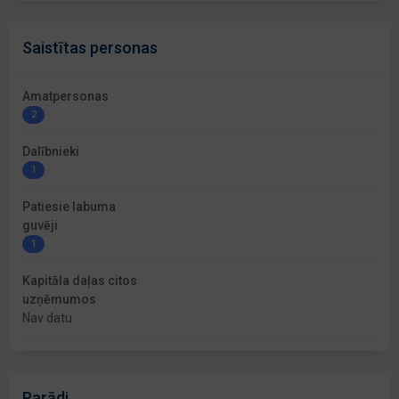
Saistītas personas
Amatpersonas
2
Dalībnieki
1
Patiesie labuma
guvēji
1
Kapitāla daļas citos
uzņēmumos
Nav datu
Parādi