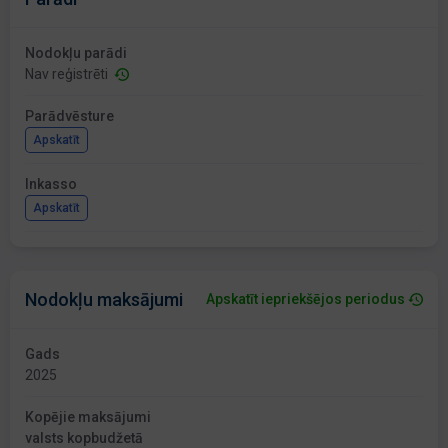
Nodokļu parādi
Nav reģistrēti
Parādvēsture
Apskatīt
Inkasso
Apskatīt
Nodokļu maksājumi
Apskatīt iepriekšējos periodus
Gads
2025
Kopējie maksājumi
valsts kopbudžetā