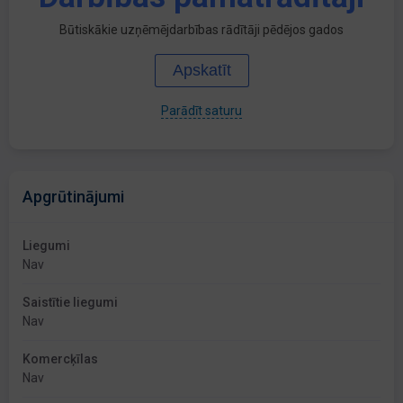
Būtiskākie uzņēmējdarbības rādītāji pēdējos gados
Apskatīt
Parādīt saturu
Apgrūtinājumi
Liegumi
Nav
Saistītie liegumi
Nav
Komercķīlas
Nav