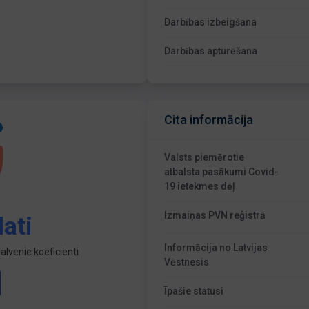
Darbības izbeigšana
Darbības apturēšana
Cita informācija
Valsts piemērotie
atbalsta pasākumi Covid-
19 ietekmes dēļ
Izmaiņas PVN reģistrā
ati
Informācija no Latvijas
lvenie koeficienti
Vēstnesis
Īpašie statusi