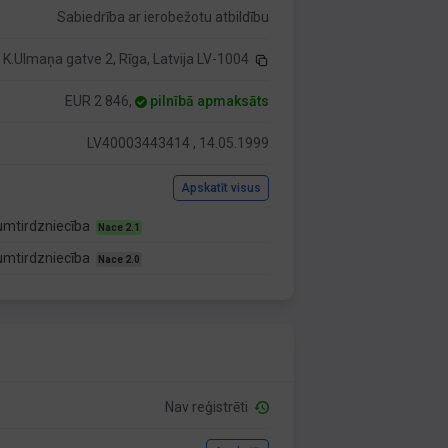
Sabiedrība ar ierobežotu atbildību
K.Ulmaņa gatve 2, Rīga, Latvija LV-1004
EUR 2 846,
pilnībā apmaksāts
LV40003443414 , 14.05.1999
Apskatīt visus
rumtirdzniecība
Nace 2.1
rumtirdzniecība
Nace 2.0
Nav reģistrēti