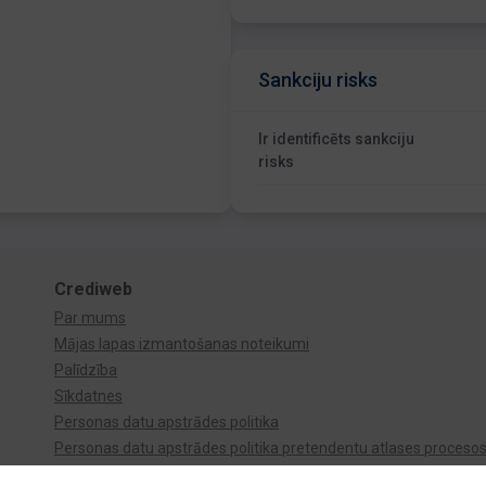
Sankciju risks
Ir identificēts sankciju
risks
Crediweb
Par mums
Mājas lapas izmantošanas noteikumi
Palīdzība
Sīkdatnes
Personas datu apstrādes politika
Personas datu apstrādes politika pretendentu atlases proceso
Videonovērošana