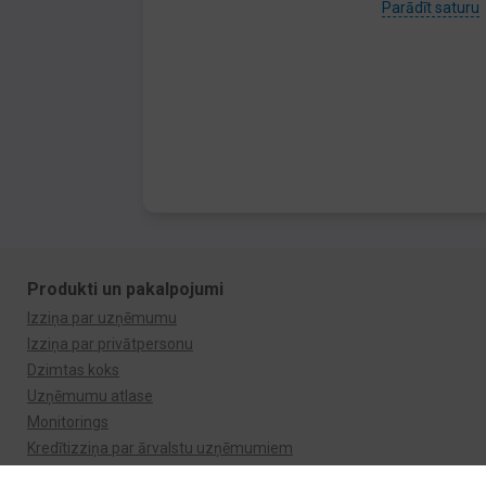
Parādīt saturu
Produkti un pakalpojumi
Izziņa par uzņēmumu
Izziņa par privātpersonu
Dzimtas koks
Uzņēmumu atlase
Monitorings
Kredītizziņa par ārvalstu uzņēmumiem