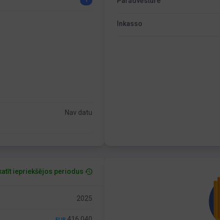
Parādvēsture
1
Inkasso
Nav datu
atīt iepriekšējos periodus
2025
416 040
EUR