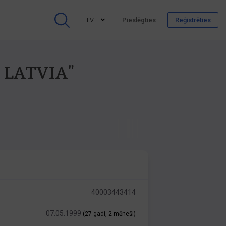
LV
Pieslēgties
Reģistrēties
F LATVIA"
40003443414
07.05.1999
(27 gadi, 2 mēneši)