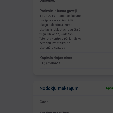
Dalībnieki
Patiesie labuma guvēji
14.03.2019 - Patiesais labuma
guvējs ir akcionārs tādā
akciju sabiedrībā, kuras
akcijas ir iekļautas regulētajā
tirgū, un veids, kādā tiek
īstenota kontrole pār juridisko
personu, izriet tikai no
akcionāra statusa
Kapitāla daļas citos
uzņēmumos
Nodokļu maksājumi
Apsk
Gads
Kopējie maksājumi