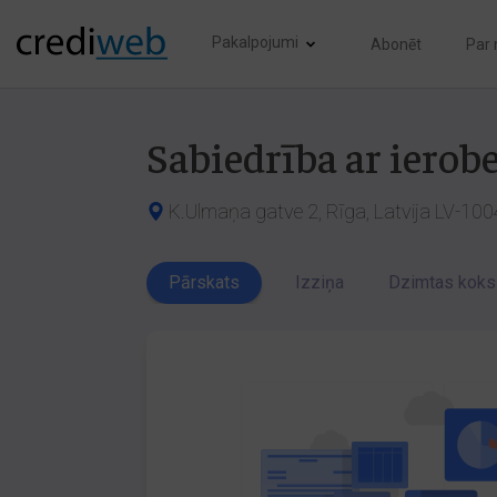
Pakalpojumi
Abonēt
Par
Sabiedrība ar iero
K.Ulmaņa gatve 2, Rīga, Latvija LV-100
Pārskats
Izziņa
Dzimtas koks