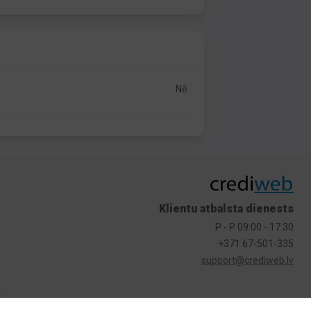
Nē
Klientu atbalsta dienests
P - P 09:00 - 17:30
+371 67-501-335
support@crediweb.lv
s