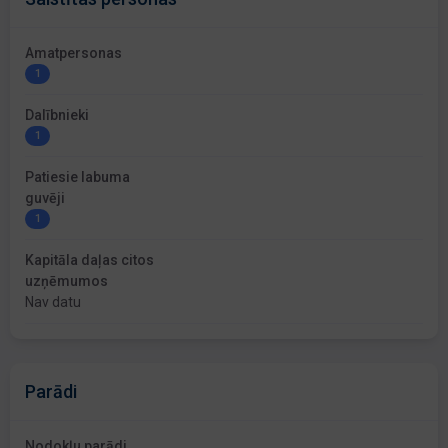
Amatpersonas
1
Dalībnieki
1
Patiesie labuma
guvēji
1
Kapitāla daļas citos
uzņēmumos
Nav datu
Parādi
Nodokļu parādi