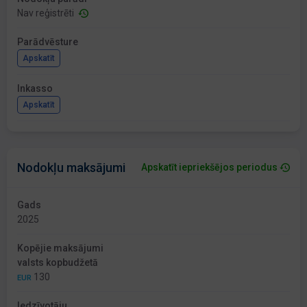
Nav reģistrēti
Parādvēsture
Apskatīt
Inkasso
Apskatīt
Nodokļu maksājumi
Apskatīt iepriekšējos periodus
Gads
2025
Kopējie maksājumi
valsts kopbudžetā
130
EUR
Iedzīvotāju