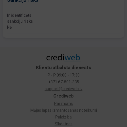
Ir identificēts
sankciju risks
Nē
Klientu atbalsta dienests
P - P 09:00 - 17:30
+371 67-501-335
support@crediweb.lv
Crediweb
Par mums
Mājas lapas izmantošanas noteikumi
Palīdzība
Sīkdatnes