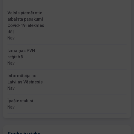
Valsts piemērotie
atbalsta pasākumi
Covid-19 ietekmes
dēļ
Nav
Izmaiņas PVN
reģistrā
Nav
Informācija no
Latvijas Vēstnesis
Nav
Īpašie statusi
Nav
Sankciju risks