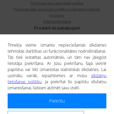
Personas datu apstrādes politika
Personas datu apstrādes politika pretendentu atlases
procesos
Videonovērošana
Produkti un pakalpojumi
Izziņa par uzņēmumu
Izziņa par privātpersonu
Tīmekļa vietne izmanto nepieciešamās sīkdatnes
Dzimtas koks
tehniskās darbības un funkcionalitātes nodrošināšanai.
Uzņēmumu atlase
Tās tiek iestatītas automātiski, un tām nav jāiegūst
Monitorings
lietotāja piekrišana. Ar Jūsu piekrišanu šajā vietnē
Kredītizziņa par ārvalstu uzņēmumiem
papildus var tikt izmantotas statistiskās sīkdatnes. Lai
uzzinātu vairāk, iepazīstieties ar mūsu
sīkdatņu
® CREDITREFORM Latvija
lietošanas politiku
. Ja piekrītat šo papildu sīkdatņu
SIA
izmantošanai, lūdzam atzīmēt savu izvēli.
People illustrations by Storyset
Piekrītu
Informāciju no Uzņēmumu reģistra nodrošina SIA CREDITREFORM Latvija.
Portāla ietvaros saņemtajai informācijai ir uzziņas raksturs, un tai nav
juridiska spēka. Portāla lietotājs, izmantojot portālā saņemto informāciju, ir