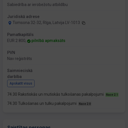
Sabiedrība ar ierobežotu atbildību
Juridiskā adrese
Tomsona 32-32, Rīga, Latvija LV-1013
Pamatkapitāls
EUR 2 800,
pilnībā apmaksāts
PVN
Nav reģistrēts
Saimnieciskā
darbība
Apskatīt visus
74.30 Rakstiskās un mutiskās tulkošanas pakalpojumi
Nace 2.1
74.30 Tulkošanas un tulku pakalpojumi
Nace 2.0
Saistītas personas