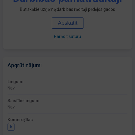
Būtiskākie uzņēmējdarbības rādītāji pēdējos gados
Apskatīt
Parādīt saturu
Apgrūtinājumi
Liegumi
Nav
Saistītie liegumi
Nav
Komercķīlas
Ir