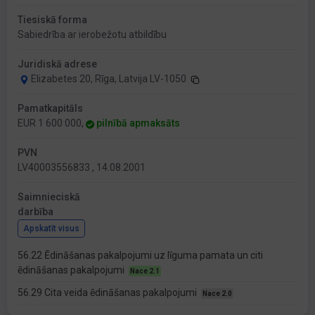
Tiesiskā forma
Sabiedrība ar ierobežotu atbildību
Juridiskā adrese
Elizabetes 20, Rīga, Latvija LV-1050
Pamatkapitāls
EUR 1 600 000,
pilnībā apmaksāts
PVN
LV40003556833 , 14.08.2001
Saimnieciskā
darbība
Apskatīt visus
56.22 Ēdināšanas pakalpojumi uz līguma pamata un citi
ēdināšanas pakalpojumi
Nace 2.1
56.29 Cita veida ēdināšanas pakalpojumi
Nace 2.0