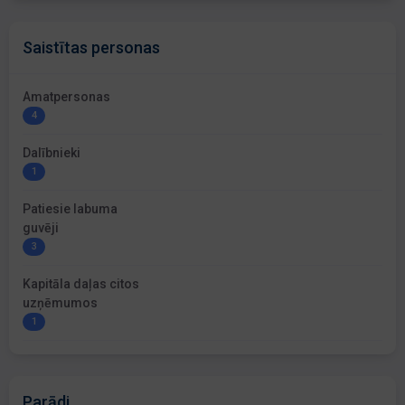
Saistītas personas
Amatpersonas
4
Dalībnieki
1
Patiesie labuma
guvēji
3
Kapitāla daļas citos
uzņēmumos
1
Parādi