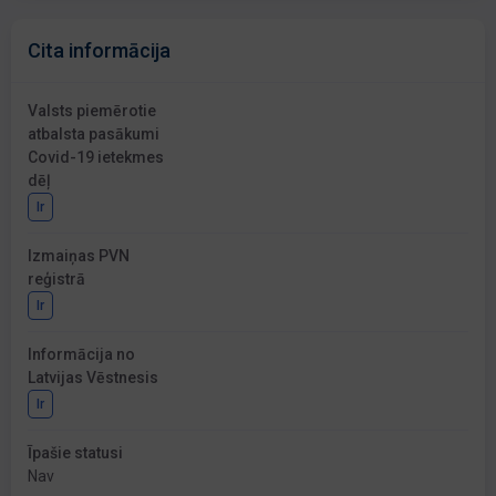
Cita informācija
Valsts piemērotie
atbalsta pasākumi
Covid-19 ietekmes
dēļ
Ir
Izmaiņas PVN
reģistrā
Ir
Informācija no
Latvijas Vēstnesis
Ir
Īpašie statusi
Nav