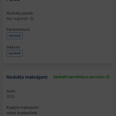
Nodokļu parādi
Nav reģistrēti
Parādvēsture
Apskatīt
Inkasso
Apskatīt
Nodokļu maksājumi
Apskatīt iepriekšējos periodus
Gads
2025
Kopējie maksājumi
valsts kopbudžetā