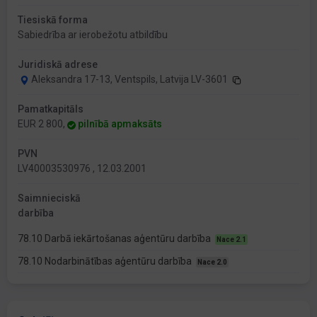
Tiesiskā forma
Sabiedrība ar ierobežotu atbildību
Juridiskā adrese
Aleksandra 17-13, Ventspils, Latvija LV-3601
Pamatkapitāls
EUR 2 800,
pilnībā apmaksāts
PVN
LV40003530976 , 12.03.2001
Saimnieciskā
darbība
78.10 Darbā iekārtošanas aģentūru darbība
Nace 2.1
78.10 Nodarbinātības aģentūru darbība
Nace 2.0