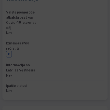
Valsts piemērotie
atbalsta pasākumi
Covid-19 ietekmes
dēļ
Nav
Izmaiņas PVN
reģistrā
Ir
Informācija no
Latvijas Vēstnesis
Nav
Īpašie statusi
Nav