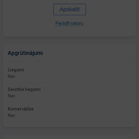
Apskatīt
Parādīt saturu
Apgrūtinājumi
Liegumi
Nav
Saistītie liegumi
Nav
Komercķīlas
Nav