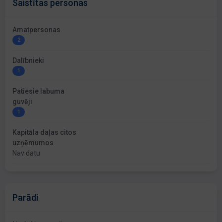
Saistītas personas
Amatpersonas
2
Dalībnieki
1
Patiesie labuma
guvēji
1
Kapitāla daļas citos
uzņēmumos
Nav datu
Parādi