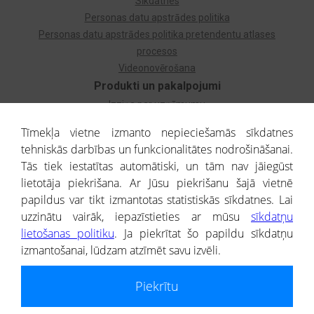
Sīkdatnes
Personas datu apstrādes politika
Personas datu apstrādes politika pretendentu atlases
procesos
Videonovērošana
Produkti un pakalpojumi
Izziņa par uzņēmumu
Izziņa par privātpersonu
Tīmekļa vietne izmanto nepieciešamās sīkdatnes
Dzimtas koks
tehniskās darbības un funkcionalitātes nodrošināšanai.
Uzņēmumu atlase
Tās tiek iestatītas automātiski, un tām nav jāiegūst
Monitorings
lietotāja piekrišana. Ar Jūsu piekrišanu šajā vietnē
Kredītizziņa par ārvalstu uzņēmumiem
papildus var tikt izmantotas statistiskās sīkdatnes. Lai
uzzinātu vairāk, iepazīstieties ar mūsu
sīkdatņu
® CREDITREFORM Latvija
lietošanas politiku
. Ja piekrītat šo papildu sīkdatņu
SIA
izmantošanai, lūdzam atzīmēt savu izvēli.
People illustrations by Storyset
Piekrītu
Informāciju no Uzņēmumu reģistra nodrošina SIA CREDITREFORM Latvija.
Portāla ietvaros saņemtajai informācijai ir uzziņas raksturs, un tai nav