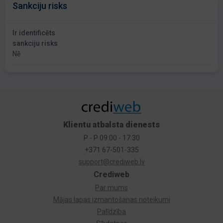
Sankciju risks
Ir identificēts
sankciju risks
Nē
Klientu atbalsta dienests
P - P 09:00 - 17:30
+371 67-501-335
support@crediweb.lv
Crediweb
Par mums
Mājas lapas izmantošanas noteikumi
Palīdzība