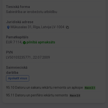
Tiesiskā forma
Sabiedrība ar ierobežotu atbildību
Juridiskā adrese
Mūkusalas 31, Rīga, Latvija LV-1004
Pamatkapitāls
EUR 7 114,
pilnībā apmaksāts
PVN
LV50103235771 , 22.07.2009
Saimnieciskā
darbība
Apskatīt visus
95.10 Datoru un sakaru iekārtu remonts un apkope
Nace 2.1
95.11 Datoru un perifēro iekārtu remonts
Nace 2.0