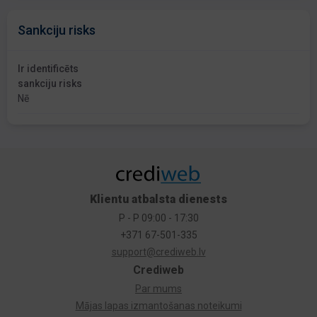
Sankciju risks
Ir identificēts
sankciju risks
Nē
Klientu atbalsta dienests
P - P 09:00 - 17:30
+371 67-501-335
support@crediweb.lv
Crediweb
Par mums
Mājas lapas izmantošanas noteikumi