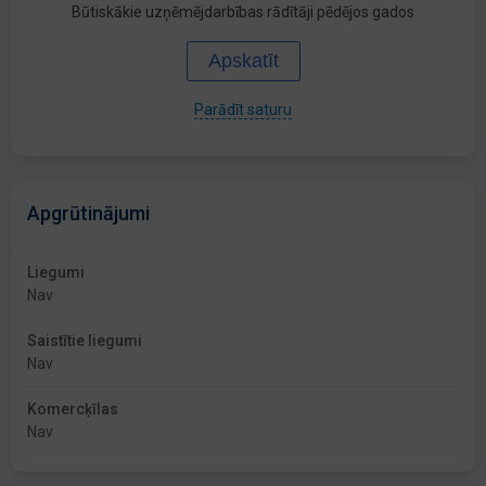
Būtiskākie uzņēmējdarbības rādītāji pēdējos gados
Apskatīt
Parādīt saturu
Apgrūtinājumi
Liegumi
Nav
Saistītie liegumi
Nav
Komercķīlas
Nav