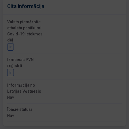
Cita informācija
Valsts piemērotie
atbalsta pasākumi
Covid-19 ietekmes
dēļ
Ir
Izmaiņas PVN
reģistrā
Ir
Informācija no
Latvijas Vēstnesis
Nav
Īpašie statusi
Nav