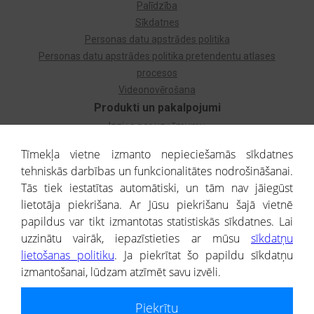
Palīdzība
Sīkdatnes
Personas datu apstrādes politika
Personas datu apstrādes politika pretendentu atlases
procesos
Videonovērošana
Produkti un pakalpojumi
Izziņa par uzņēmumu
Izziņa par privātpersonu
Tīmekļa vietne izmanto nepieciešamās sīkdatnes
Dzimtas koks
tehniskās darbības un funkcionalitātes nodrošināšanai.
Uzņēmumu atlase
Tās tiek iestatītas automātiski, un tām nav jāiegūst
Monitorings
lietotāja piekrišana. Ar Jūsu piekrišanu šajā vietnē
Kredītizziņa par ārvalstu uzņēmumiem
papildus var tikt izmantotas statistiskās sīkdatnes. Lai
uzzinātu vairāk, iepazīstieties ar mūsu
sīkdatņu
® CREDITREFORM Latvija
lietošanas politiku
. Ja piekrītat šo papildu sīkdatņu
SIA
izmantošanai, lūdzam atzīmēt savu izvēli.
People illustrations by Storyset
Piekrītu