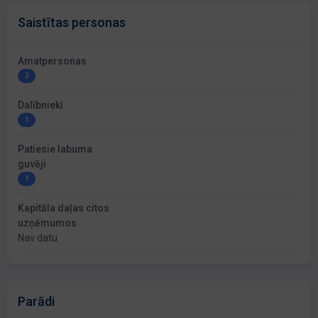
Saistītas personas
Amatpersonas
3
Dalībnieki
1
Patiesie labuma
guvēji
1
Kapitāla daļas citos
uzņēmumos
Nav datu
Parādi