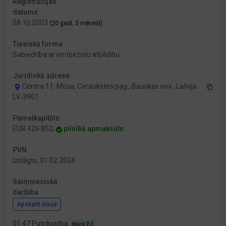
Reģistrācijas
datums
08.10.2003
(20 gadi, 3 mēneši)
Tiesiskā forma
Sabiedrība ar ierobežotu atbildību
Juridiskā adrese
Centra 11, Mūsa, Ceraukstes pag., Bauskas nov., Latvija
LV-3901
Pamatkapitāls
EUR 426 852,
pilnībā apmaksāts
PVN
Izslēgts, 01.02.2024
Saimnieciskā
darbība
Apskatīt visus
01.47 Putnkopība
Nace 2.1