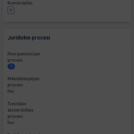
Komercķīlas
Ir
Juridiskie procesi
Reorganizācijas
procesi
1
Maksātnespējas
procesi
Nav
Tiesiskās
aizsardzības
procesi
Nav