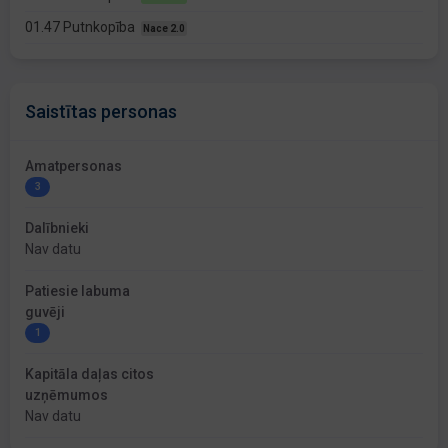
01.47 Putnkopība
Nace 2.0
Saistītas personas
Amatpersonas
3
Dalībnieki
Nav datu
Patiesie labuma
guvēji
1
Kapitāla daļas citos
uzņēmumos
Nav datu