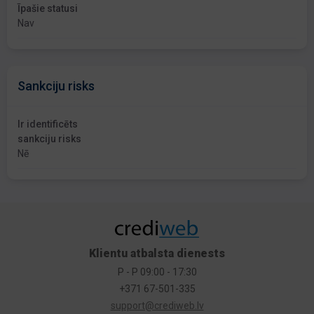
Īpašie statusi
Nav
Sankciju risks
Ir identificēts
sankciju risks
Nē
Klientu atbalsta dienests
P - P 09:00 - 17:30
+371 67-501-335
support@crediweb.lv