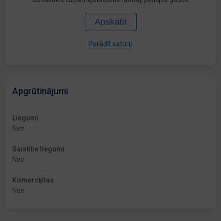
Apskatīt
Parādīt saturu
Apgrūtinājumi
Liegumi
Nav
Saistītie liegumi
Nav
Komercķīlas
Nav