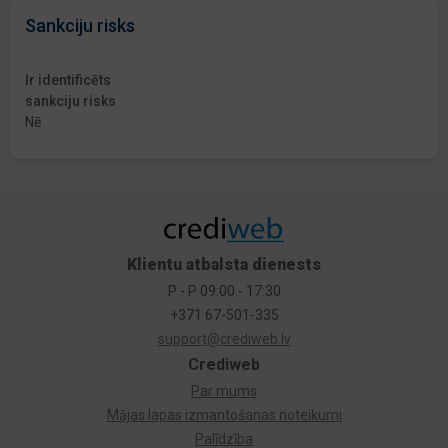
Sankciju risks
Ir identificēts
sankciju risks
Nē
Klientu atbalsta dienests
P - P 09:00 - 17:30
+371 67-501-335
support@crediweb.lv
Crediweb
Par mums
Mājas lapas izmantošanas noteikumi
Palīdzība