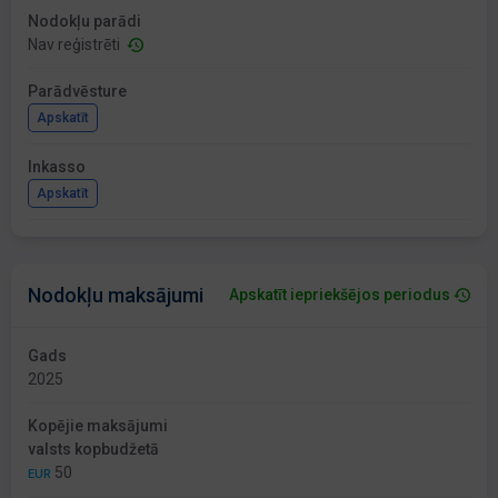
Nodokļu parādi
Nav reģistrēti
Parādvēsture
Apskatīt
Inkasso
Apskatīt
Nodokļu maksājumi
Apskatīt iepriekšējos periodus
Gads
2025
Kopējie maksājumi
valsts kopbudžetā
50
EUR