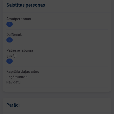
Saistītas personas
Amatpersonas
1
Dalībnieki
1
Patiesie labuma
guvēji
1
Kapitāla daļas citos
uzņēmumos
Nav datu
Parādi