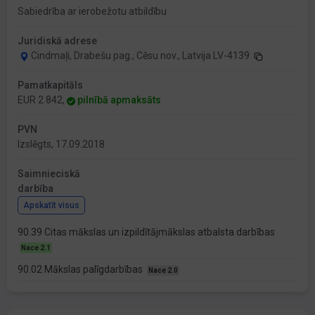
Sabiedrība ar ierobežotu atbildību
Juridiskā adrese
Cindmaļi, Drabešu pag., Cēsu nov., Latvija LV-4139
Pamatkapitāls
EUR 2 842,
pilnībā apmaksāts
PVN
Izslēgts, 17.09.2018
Saimnieciskā
darbība
Apskatīt visus
90.39 Citas mākslas un izpildītājmākslas atbalsta darbības
Nace 2.1
90.02 Mākslas palīgdarbības
Nace 2.0