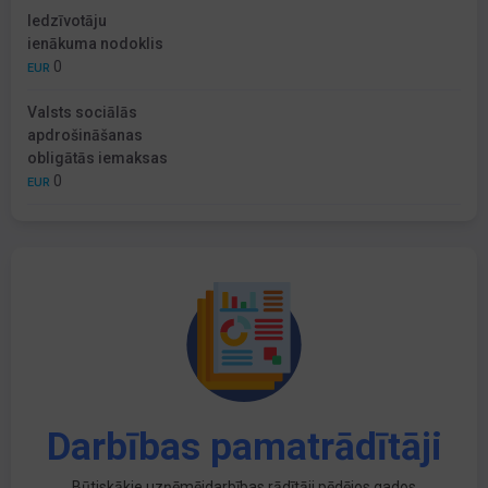
Iedzīvotāju
ienākuma nodoklis
0
EUR
Valsts sociālās
apdrošināšanas
obligātās iemaksas
0
EUR
Darbības pamatrādītāji
Būtiskākie uzņēmējdarbības rādītāji pēdējos gados