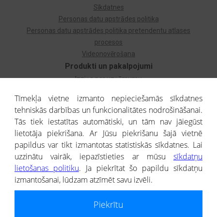
Sīkdatnes
Personas datu apstrādes politika
Personas datu apstrādes politika pretendentu atlases
procesos
Videonovērošana
Produkti un pakalpojumi
Izziņa par uzņēmumu
Izziņa par privātpersonu
Tīmekļa vietne izmanto nepieciešamās sīkdatnes
Dzimtas koks
tehniskās darbības un funkcionalitātes nodrošināšanai.
Uzņēmumu atlase
Tās tiek iestatītas automātiski, un tām nav jāiegūst
Monitorings
lietotāja piekrišana. Ar Jūsu piekrišanu šajā vietnē
Kredītizziņa par ārvalstu uzņēmumiem
papildus var tikt izmantotas statistiskās sīkdatnes. Lai
uzzinātu vairāk, iepazīstieties ar mūsu
sīkdatņu
® CREDITREFORM Latvija
lietošanas politiku
. Ja piekrītat šo papildu sīkdatņu
SIA
izmantošanai, lūdzam atzīmēt savu izvēli.
People illustrations by Storyset
Piekrītu
Informāciju no Uzņēmumu reģistra nodrošina SIA CREDITREFORM Latvija.