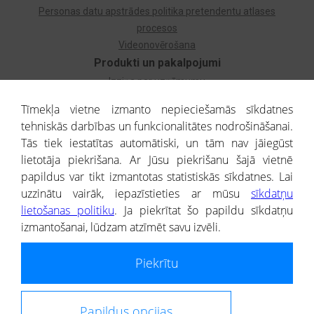
Personas datu apstrādes politika pretendentu atlases
procesos
Videonovērošana
Produkti un pakalpojumi
Izziņa par uzņēmumu
Izziņa par privātpersonu
Tīmekļa vietne izmanto nepieciešamās sīkdatnes
Dzimtas koks
tehniskās darbības un funkcionalitātes nodrošināšanai.
Uzņēmumu atlase
Tās tiek iestatītas automātiski, un tām nav jāiegūst
Monitorings
lietotāja piekrišana. Ar Jūsu piekrišanu šajā vietnē
Kredītizziņa par ārvalstu uzņēmumiem
papildus var tikt izmantotas statistiskās sīkdatnes. Lai
uzzinātu vairāk, iepazīstieties ar mūsu
sīkdatņu
® CREDITREFORM Latvija
lietošanas politiku
. Ja piekrītat šo papildu sīkdatņu
SIA
izmantošanai, lūdzam atzīmēt savu izvēli.
People illustrations by Storyset
Piekrītu
Informāciju no Uzņēmumu reģistra nodrošina SIA CREDITREFORM Latvija.
Portāla ietvaros saņemtajai informācijai ir uzziņas raksturs, un tai nav
juridiska spēka. Portāla lietotājs, izmantojot portālā saņemto informāciju, ir
atbildīgs par fizisko personu datu aizsardzības tiesiskā regulējuma, kā arī
Papildus opcijas