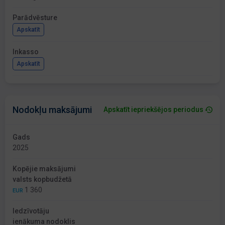
Parādvēsture
Apskatīt
Inkasso
Apskatīt
Nodokļu maksājumi
Apskatīt iepriekšējos periodus
Gads
2025
Kopējie maksājumi
valsts kopbudžetā
1 360
EUR
Iedzīvotāju
ienākuma nodoklis