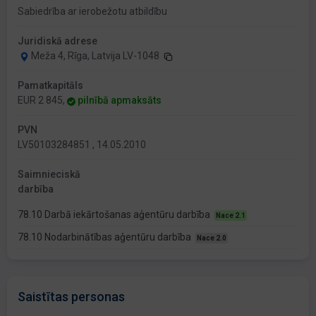
Sabiedrība ar ierobežotu atbildību
Juridiskā adrese
Meža 4, Rīga, Latvija LV-1048
Pamatkapitāls
EUR 2 845,
pilnībā apmaksāts
PVN
LV50103284851 , 14.05.2010
Saimnieciskā
darbība
78.10 Darbā iekārtošanas aģentūru darbība
Nace 2.1
78.10 Nodarbinātības aģentūru darbība
Nace 2.0
Saistītas personas