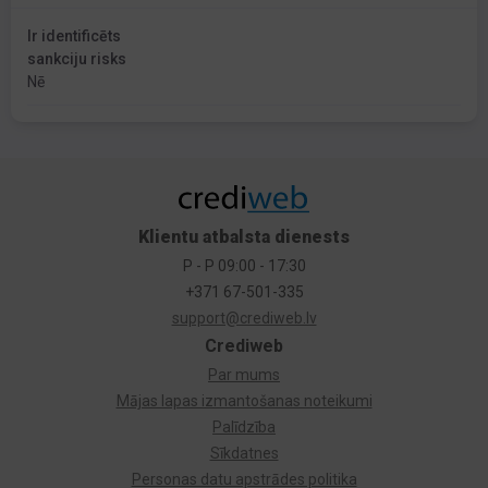
Ir identificēts
sankciju risks
Nē
Klientu atbalsta dienests
P - P 09:00 - 17:30
+371 67-501-335
support@crediweb.lv
Crediweb
Par mums
Mājas lapas izmantošanas noteikumi
Palīdzība
Sīkdatnes
Personas datu apstrādes politika