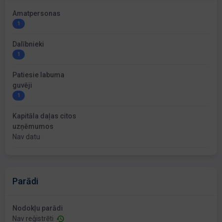
Amatpersonas
1
Dalībnieki
1
Patiesie labuma
guvēji
1
Kapitāla daļas citos
uzņēmumos
Nav datu
Parādi
Nodokļu parādi
Nav reģistrēti