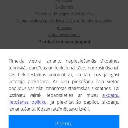
Palīdzība
Sīkdatnes
Personas datu apstrādes politika
Personas datu apstrādes politika pretendentu atlases
procesos
Videonovērošana
Produkti un pakalpojumi
Izziņa par uzņēmumu
Izziņa par privātpersonu
Tīmekļa vietne izmanto nepieciešamās sīkdatnes
Dzimtas koks
tehniskās darbības un funkcionalitātes nodrošināšanai.
Uzņēmumu atlase
Tās tiek iestatītas automātiski, un tām nav jāiegūst
Monitorings
lietotāja piekrišana. Ar Jūsu piekrišanu šajā vietnē
Kredītizziņa par ārvalstu uzņēmumiem
papildus var tikt izmantotas statistiskās sīkdatnes. Lai
uzzinātu vairāk, iepazīstieties ar mūsu
sīkdatņu
® CREDITREFORM Latvija
lietošanas politiku
. Ja piekrītat šo papildu sīkdatņu
SIA
izmantošanai, lūdzam atzīmēt savu izvēli.
People illustrations by Storyset
Piekrītu
Informāciju no Uzņēmumu reģistra nodrošina SIA CREDITREFORM Latvija.