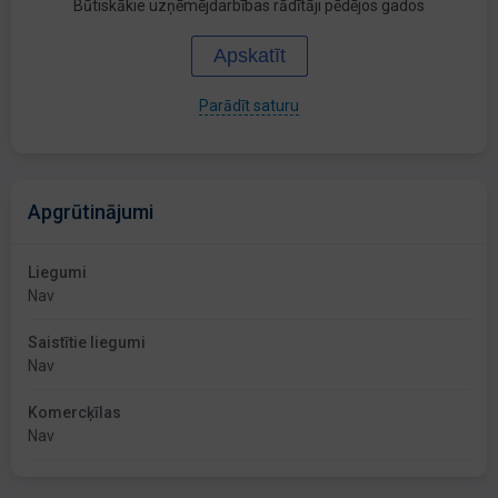
Būtiskākie uzņēmējdarbības rādītāji pēdējos gados
Apskatīt
Parādīt saturu
Apgrūtinājumi
Liegumi
Nav
Saistītie liegumi
Nav
Komercķīlas
Nav