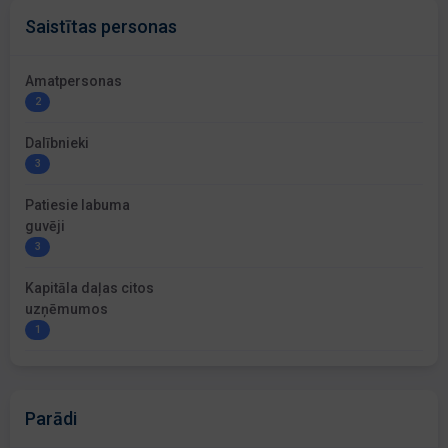
Saistītas personas
Amatpersonas
2
Dalībnieki
3
Patiesie labuma
guvēji
3
Kapitāla daļas citos
uzņēmumos
1
Parādi