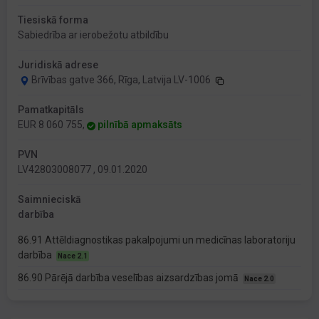
Tiesiskā forma
Sabiedrība ar ierobežotu atbildību
Juridiskā adrese
Brīvības gatve 366, Rīga, Latvija LV-1006
Pamatkapitāls
EUR 8 060 755,
pilnībā apmaksāts
PVN
LV42803008077 , 09.01.2020
Saimnieciskā
darbība
86.91 Attēldiagnostikas pakalpojumi un medicīnas laboratoriju
darbība
Nace 2.1
86.90 Pārējā darbība veselības aizsardzības jomā
Nace 2.0