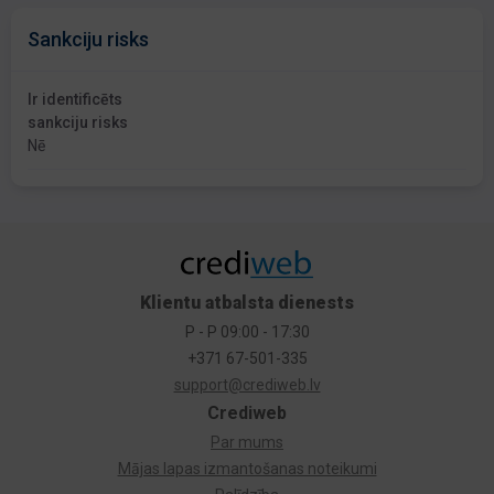
Sankciju risks
Ir identificēts
sankciju risks
Nē
Klientu atbalsta dienests
P - P 09:00 - 17:30
+371 67-501-335
support@crediweb.lv
Crediweb
Par mums
Mājas lapas izmantošanas noteikumi