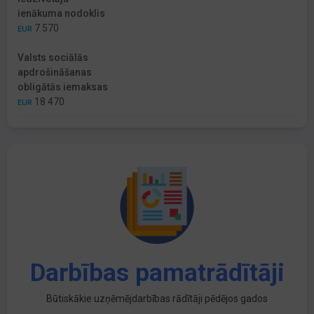
ienākuma nodoklis
7 570
EUR
Valsts sociālās
apdrošināšanas
obligātās iemaksas
18 470
EUR
Darbības pamatrādītāji
Būtiskākie uzņēmējdarbības rādītāji pēdējos gados