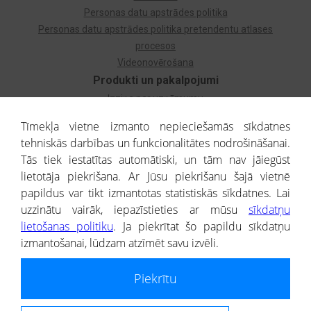
Personas datu apstrādes politika
Personas datu apstrādes politika pretendentu atlases
procesos
Videonovērošana
Produkti un pakalpojumi
Izziņa par uzņēmumu
Izziņa par privātpersonu
Tīmekļa vietne izmanto nepieciešamās sīkdatnes
Dzimtas koks
tehniskās darbības un funkcionalitātes nodrošināšanai.
Uzņēmumu atlase
Tās tiek iestatītas automātiski, un tām nav jāiegūst
Monitorings
lietotāja piekrišana. Ar Jūsu piekrišanu šajā vietnē
Kredītizziņa par ārvalstu uzņēmumiem
papildus var tikt izmantotas statistiskās sīkdatnes. Lai
uzzinātu vairāk, iepazīstieties ar mūsu
sīkdatņu
® CREDITREFORM Latvija
lietošanas politiku
. Ja piekrītat šo papildu sīkdatņu
SIA
izmantošanai, lūdzam atzīmēt savu izvēli.
People illustrations by Storyset
Piekrītu
Informāciju no Uzņēmumu reģistra nodrošina SIA CREDITREFORM Latvija.
Portāla ietvaros saņemtajai informācijai ir uzziņas raksturs, un tai nav
juridiska spēka. Portāla lietotājs, izmantojot portālā saņemto informāciju, ir