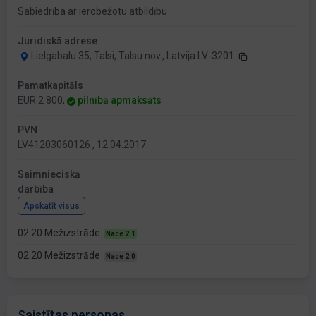
Sabiedrība ar ierobežotu atbildību
Juridiskā adrese
Lielgabalu 35, Talsi, Talsu nov., Latvija LV-3201
Pamatkapitāls
EUR 2 800,
pilnībā apmaksāts
PVN
LV41203060126 , 12.04.2017
Saimnieciskā
darbība
Apskatīt visus
02.20 Mežizstrāde
Nace 2.1
02.20 Mežizstrāde
Nace 2.0
Saistītas personas