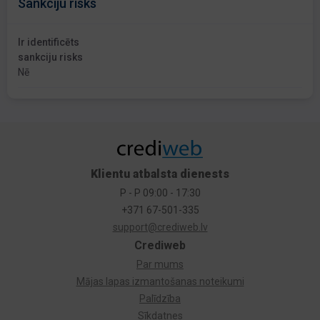
Sankciju risks
Ir identificēts
sankciju risks
Nē
Klientu atbalsta dienests
P - P 09:00 - 17:30
+371 67-501-335
support@crediweb.lv
Crediweb
Par mums
Mājas lapas izmantošanas noteikumi
Palīdzība
Sīkdatnes