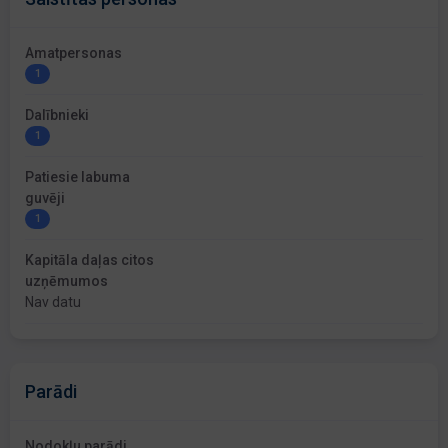
Amatpersonas
1
Dalībnieki
1
Patiesie labuma
guvēji
1
Kapitāla daļas citos
uzņēmumos
Nav datu
Parādi
Nodokļu parādi