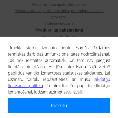
Personas datu apstrādes politika
Personas datu apstrādes politika pretendentu atlases
procesos
Videonovērošana
Produkti un pakalpojumi
Izziņa par uzņēmumu
Izziņa par privātpersonu
Tīmekļa vietne izmanto nepieciešamās sīkdatnes
Dzimtas koks
tehniskās darbības un funkcionalitātes nodrošināšanai.
Uzņēmumu atlase
Tās tiek iestatītas automātiski, un tām nav jāiegūst
Monitorings
lietotāja piekrišana. Ar Jūsu piekrišanu šajā vietnē
Kredītizziņa par ārvalstu uzņēmumiem
papildus var tikt izmantotas statistiskās sīkdatnes. Lai
uzzinātu vairāk, iepazīstieties ar mūsu
sīkdatņu
® CREDITREFORM Latvija
lietošanas politiku
. Ja piekrītat šo papildu sīkdatņu
SIA
izmantošanai, lūdzam atzīmēt savu izvēli.
People illustrations by Storyset
Piekrītu
Informāciju no Uzņēmumu reģistra nodrošina SIA CREDITREFORM Latvija.
Portāla ietvaros saņemtajai informācijai ir uzziņas raksturs, un tai nav
juridiska spēka. Portāla lietotājs, izmantojot portālā saņemto informāciju, ir