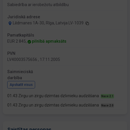
Sabiedrība ar ierobežotu atbildību
Juridiskā adrese
Lēdmanes 1A-30, Rīga, Latvija LV-1039
Pamatkapitāls
EUR 2 845,
pilnībā apmaksāts
PVN
LV40003575656 , 17.11.2005
Saimnieciskā
darbība
Apskatīt visus
01.43 Zirgu un zirgu dzimtas dzīvnieku audzēšana
Nace 2.1
01.43 Zirgu un zirgu dzimtas dzīvnieku audzēšana
Nace 2.0
Saistītas personas