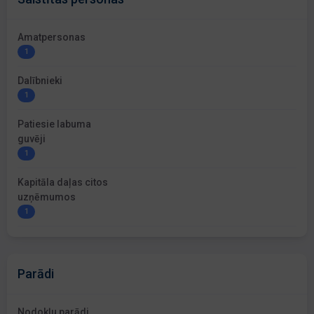
Amatpersonas
1
Dalībnieki
1
Patiesie labuma
guvēji
1
Kapitāla daļas citos
uzņēmumos
1
Parādi
Nodokļu parādi