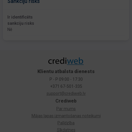
Sankciju risks
Ir identificēts
sankciju risks
Nē
Klientu atbalsta dienests
P - P 09:00 - 17:30
+371 67-501-335
support@crediweb.lv
Crediweb
Par mums
Mājas lapas izmantošanas noteikumi
Palīdzība
Sīkdatnes