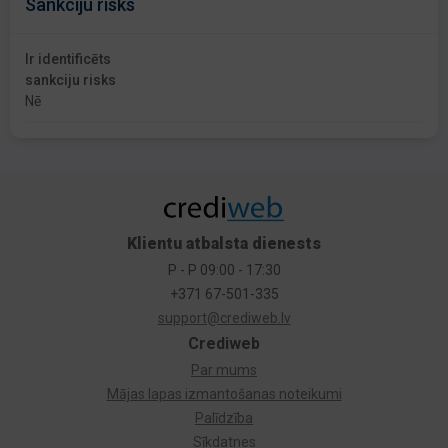
Sankciju risks
Ir identificēts
sankciju risks
Nē
Klientu atbalsta dienests
P - P 09:00 - 17:30
+371 67-501-335
support@crediweb.lv
Crediweb
Par mums
Mājas lapas izmantošanas noteikumi
Palīdzība
Sīkdatnes