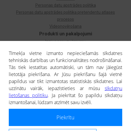
Personas datu apstrādes politika
Personas datu apstrādes politika pretendentu atlases
procesos
Videonovērošana
Produkti un pakalpojumi
Izziņa par uzņēmumu
Izziņa par privātpersonu
Tīmekļa vietne izmanto nepieciešamās sīkdatnes
Dzimtas koks
tehniskās darbības un funkcionalitātes nodrošināšanai.
Uzņēmumu atlase
Tās tiek iestatītas automātiski, un tām nav jāiegūst
Monitorings
lietotāja piekrišana. Ar Jūsu piekrišanu šajā vietnē
Kredītizziņa par ārvalstu uzņēmumiem
papildus var tikt izmantotas statistiskās sīkdatnes. Lai
uzzinātu vairāk, iepazīstieties ar mūsu
sīkdatņu
® CREDITREFORM Latvija
lietošanas politiku
. Ja piekrītat šo papildu sīkdatņu
SIA
izmantošanai, lūdzam atzīmēt savu izvēli.
People illustrations by Storyset
Piekrītu
Informāciju no Uzņēmumu reģistra nodrošina SIA CREDITREFORM Latvija.
Portāla ietvaros saņemtajai informācijai ir uzziņas raksturs, un tai nav
juridiska spēka. Portāla lietotājs, izmantojot portālā saņemto informāciju, ir