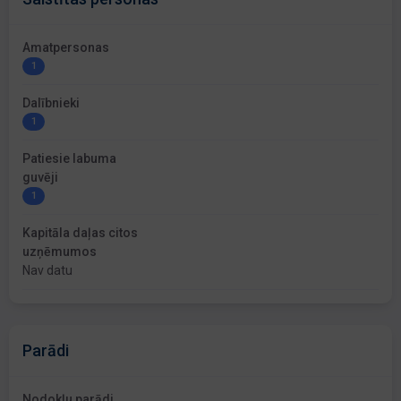
Amatpersonas
1
Dalībnieki
1
Patiesie labuma
guvēji
1
Kapitāla daļas citos
uzņēmumos
Nav datu
Parādi
Nodokļu parādi