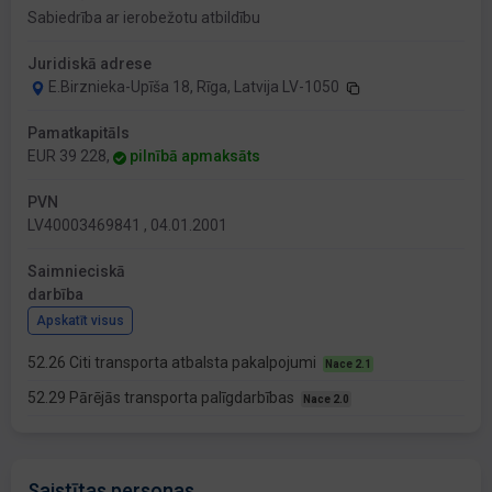
Sabiedrība ar ierobežotu atbildību
Juridiskā adrese
E.Birznieka-Upīša 18, Rīga, Latvija LV-1050
Pamatkapitāls
EUR 39 228,
pilnībā apmaksāts
PVN
LV40003469841 , 04.01.2001
Saimnieciskā
darbība
Apskatīt visus
52.26 Citi transporta atbalsta pakalpojumi
Nace 2.1
52.29 Pārējās transporta palīgdarbības
Nace 2.0
Saistītas personas