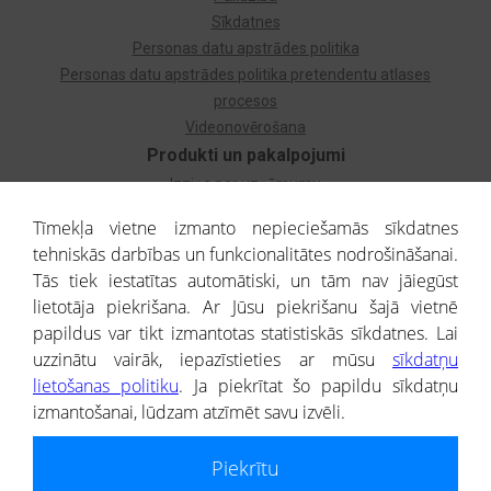
Sīkdatnes
Personas datu apstrādes politika
Personas datu apstrādes politika pretendentu atlases
procesos
Videonovērošana
Produkti un pakalpojumi
Izziņa par uzņēmumu
Izziņa par privātpersonu
Tīmekļa vietne izmanto nepieciešamās sīkdatnes
Dzimtas koks
tehniskās darbības un funkcionalitātes nodrošināšanai.
Uzņēmumu atlase
Tās tiek iestatītas automātiski, un tām nav jāiegūst
Monitorings
lietotāja piekrišana. Ar Jūsu piekrišanu šajā vietnē
Kredītizziņa par ārvalstu uzņēmumiem
papildus var tikt izmantotas statistiskās sīkdatnes. Lai
uzzinātu vairāk, iepazīstieties ar mūsu
sīkdatņu
® CREDITREFORM Latvija
lietošanas politiku
. Ja piekrītat šo papildu sīkdatņu
SIA
izmantošanai, lūdzam atzīmēt savu izvēli.
People illustrations by Storyset
Piekrītu
Informāciju no Uzņēmumu reģistra nodrošina SIA CREDITREFORM Latvija.