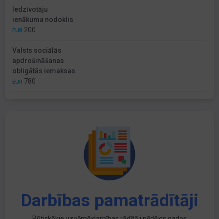
Iedzīvotāju
ienākuma nodoklis
200
EUR
Valsts sociālās
apdrošināšanas
obligātās iemaksas
780
EUR
Darbības pamatrādītāji
Būtiskākie uzņēmējdarbības rādītāji pēdējos gados