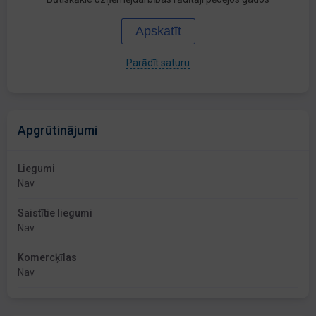
Apskatīt
Parādīt saturu
Apgrūtinājumi
Liegumi
Nav
Saistītie liegumi
Nav
Komercķīlas
Nav