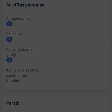
Saistītas personas
Amatpersonas
1
Dalībnieki
1
Patiesie labuma
guvēji
1
Kapitāla daļas citos
uzņēmumos
Nav datu
Parādi