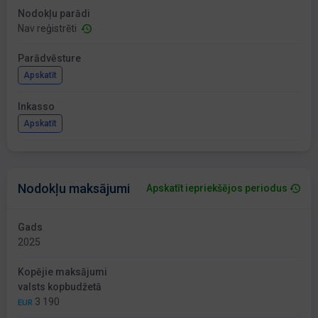
Nodokļu parādi
Nav reģistrēti
Parādvēsture
Apskatīt
Inkasso
Apskatīt
Nodokļu maksājumi
Apskatīt iepriekšējos periodus
Gads
2025
Kopējie maksājumi
valsts kopbudžetā
3 190
EUR