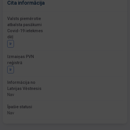
Cita informācija
Valsts piemērotie
atbalsta pasākumi
Covid-19 ietekmes
dēļ
Ir
Izmaiņas PVN
reģistrā
Ir
Informācija no
Latvijas Vēstnesis
Nav
Īpašie statusi
Nav