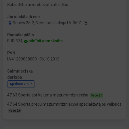
Sabiedrība ar ierobežotu atbildību
Juridiskā adrese
Saules 25-2, Ventspils, Latvija LV-3601
Pamatkapitāls
EUR 374,
pilnībā apmaksāts
PVN
LV41203038089 , 06.10.2010
Saimnieciskā
darbība
Apskatīt visus
47.63 Sporta aprīkojuma mazumtirdzniecība
Nace 2.1
47.64 Sporta preču mazumtirdzniecība specializētajos veikalos
Nace 2.0