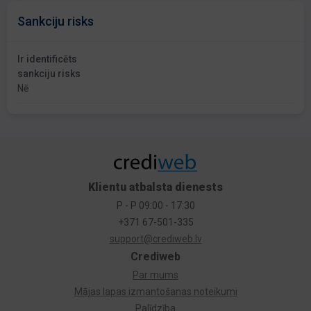
Sankciju risks
Ir identificēts
sankciju risks
Nē
Klientu atbalsta dienests
P - P 09:00 - 17:30
+371 67-501-335
support@crediweb.lv
Crediweb
Par mums
Mājas lapas izmantošanas noteikumi
Palīdzība