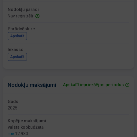
Nodokļu parādi
Nav reģistrēti
Parādvēsture
Apskatīt
Inkasso
Apskatīt
Nodokļu maksājumi
Apskatīt iepriekšējos periodus
Gads
2025
Kopējie maksājumi
valsts kopbudžetā
12 930
EUR