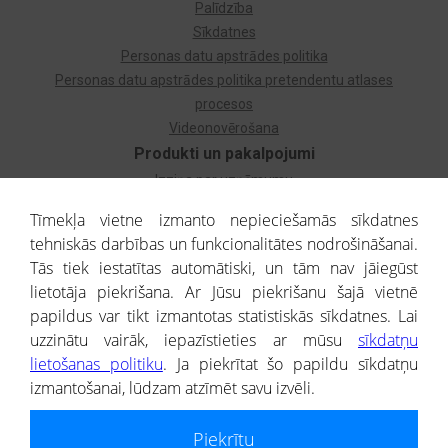
Palīdzība
Sīkdatnes
Personas datu apstrādes politika
Personas datu apstrādes politika pretendentu atlases
procesos
Videonovērošana
Produkti un pakalpojumi
Izziņa par uzņēmumu
Izziņa par privātpersonu
Tīmekļa vietne izmanto nepieciešamās sīkdatnes
Dzimtas koks
tehniskās darbības un funkcionalitātes nodrošināšanai.
Uzņēmumu atlase
Tās tiek iestatītas automātiski, un tām nav jāiegūst
Monitorings
lietotāja piekrišana. Ar Jūsu piekrišanu šajā vietnē
Kredītizziņa par ārvalstu uzņēmumiem
papildus var tikt izmantotas statistiskās sīkdatnes. Lai
uzzinātu vairāk, iepazīstieties ar mūsu
sīkdatņu
® CREDITREFORM Latvija
lietošanas politiku
. Ja piekrītat šo papildu sīkdatņu
SIA
izmantošanai, lūdzam atzīmēt savu izvēli.
People illustrations by Storyset
Piekrītu