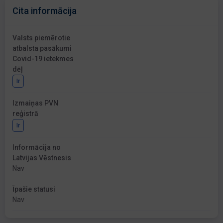
Cita informācija
Valsts piemērotie
atbalsta pasākumi
Covid-19 ietekmes
dēļ
Ir
Izmaiņas PVN
reģistrā
Ir
Informācija no
Latvijas Vēstnesis
Nav
Īpašie statusi
Nav