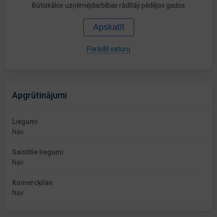
Būtiskākie uzņēmējdarbības rādītāji pēdējos gados
Apskatīt
Parādīt saturu
Apgrūtinājumi
Liegumi
Nav
Saistītie liegumi
Nav
Komercķīlas
Nav