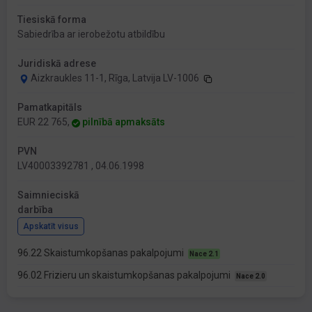
Tiesiskā forma
Sabiedrība ar ierobežotu atbildību
Juridiskā adrese
Aizkraukles 11-1, Rīga, Latvija LV-1006
Pamatkapitāls
EUR 22 765,
pilnībā apmaksāts
PVN
LV40003392781 , 04.06.1998
Saimnieciskā
darbība
Apskatīt visus
96.22 Skaistumkopšanas pakalpojumi
Nace 2.1
96.02 Frizieru un skaistumkopšanas pakalpojumi
Nace 2.0