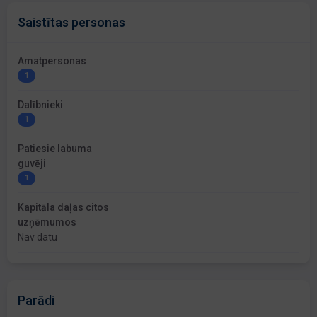
Saistītas personas
Amatpersonas
1
Dalībnieki
1
Patiesie labuma
guvēji
1
Kapitāla daļas citos
uzņēmumos
Nav datu
Parādi