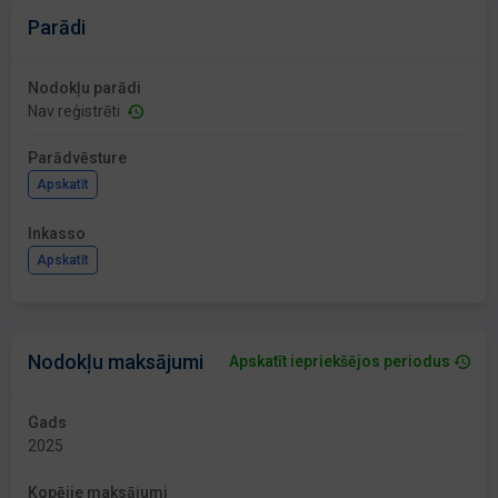
Parādi
Nodokļu parādi
Nav reģistrēti
Parādvēsture
Apskatīt
Inkasso
Apskatīt
Nodokļu maksājumi
Apskatīt iepriekšējos periodus
Gads
2025
Kopējie maksājumi