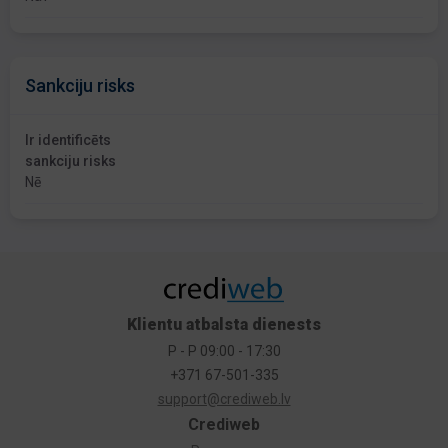
Sankciju risks
Ir identificēts
sankciju risks
Nē
Klientu atbalsta dienests
P - P 09:00 - 17:30
+371 67-501-335
support@crediweb.lv
Crediweb