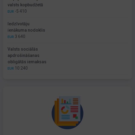
valsts kopbudžetā
-5 410
EUR
Iedzīvotāju
ienākuma nodoklis
3 640
EUR
Valsts sociālās
apdrošināšanas
obligātās iemaksas
10 240
EUR