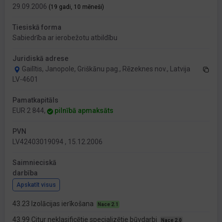
29.09.2006
(19 gadi, 10 mēneši)
Tiesiskā forma
Sabiedrība ar ierobežotu atbildību
Juridiskā adrese
Gailītis, Janopole, Griškānu pag., Rēzeknes nov., Latvija
LV-4601
Pamatkapitāls
EUR 2 844,
pilnībā apmaksāts
PVN
LV42403019094 , 15.12.2006
Saimnieciskā
darbība
Apskatīt visus
43.23 Izolācijas ierīkošana
Nace 2.1
43.99 Citur neklasificētie specializētie būvdarbi
Nace 2.0