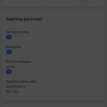
Saistītas personas
Amatpersonas
1
Dalībnieki
1
Patiesie labuma
guvēji
1
Kapitāla daļas citos
uzņēmumos
Nav datu