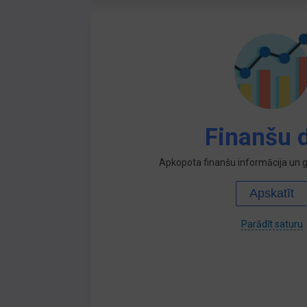
Finanšu d
Apkopota finanšu informācija un ga
Apskatīt
Parādīt saturu