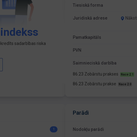
Tiesiskā forma
Juridiskā adrese
Nākotn
 indekss
Pamatkapitāls
kredīts sadarbības riska
PVN
Saimnieciskā darbība
86.23 Zobārstu prakses
Nace 2.1
86.23 Zobārstu prakse
Nace 2.0
Parādi
Nodokļu parādi
1