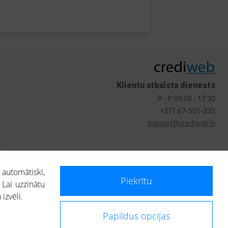
Klientu atbalsta dienests
P - P 09:00 - 17:30
+371 67-501-335
support@crediweb.lv
s
 automātiski,
Piekrītu
 Lai uzzinātu
izvēli.
Papildus opcijas
ietotājs, izmantojot portālā saņemto informāciju, ir atbildīgs par fizisko