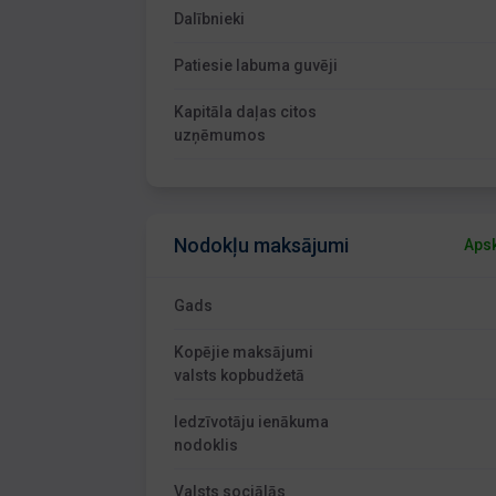
Dalībnieki
Patiesie labuma guvēji
Kapitāla daļas citos
uzņēmumos
Nodokļu maksājumi
Apsk
Gads
Kopējie maksājumi
valsts kopbudžetā
Iedzīvotāju ienākuma
nodoklis
Valsts sociālās