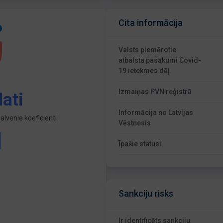
Cita informācija
Valsts piemērotie
atbalsta pasākumi Covid-
19 ietekmes dēļ
Izmaiņas PVN reģistrā
ati
Informācija no Latvijas
lvenie koeficienti
Vēstnesis
Īpašie statusi
Sankciju risks
Ir identificēts sankciju