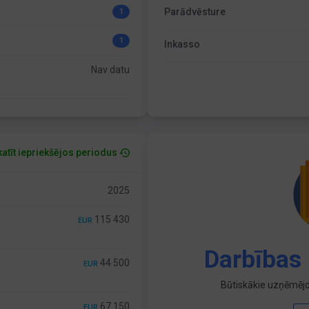
Parādvēsture
1
1
Inkasso
Nav datu
atīt iepriekšējos periodus
2025
115 430
EUR
Darbības 
44 500
EUR
Būtiskākie uzņēmējd
67 150
EUR