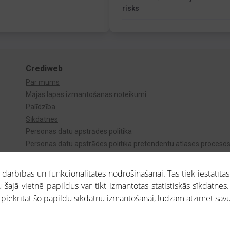
risks
Crediweb
Par mums
Mājas lapas izmantošanas noteikumi
Palīdzība
Sīkdatnes
Personas datu apstrādes politika
Personas datu apstrādes politika pretendentu atlases proceso
Videonovērošana
arbības un funkcionalitātes nodrošināšanai. Tās tiek iestatītas
 šajā vietnē papildus var tikt izmantotas statistiskās sīkdatnes.
a piekrītat šo papildu sīkdatņu izmantošanai, lūdzam atzīmēt savu 
aros saņemtajai informācijai ir uzziņas raksturs, un tai nav juridiska spēka. Portāla l