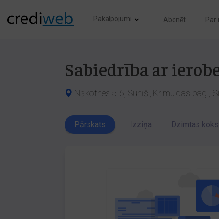
Pakalpojumi
Abonēt
Par
Sabiedrība ar iero
Nākotnes 5-6, Sunīši, Krimuldas pag., S
Pārskats
Izziņa
Dzimtas koks