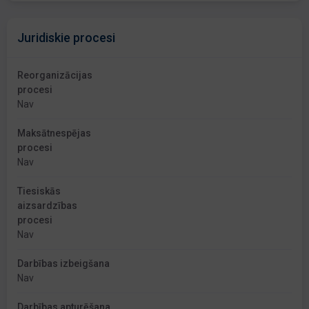
Juridiskie procesi
Reorganizācijas
procesi
Nav
Maksātnespējas
procesi
Nav
Tiesiskās
aizsardzības
procesi
Nav
Darbības izbeigšana
Nav
Darbības apturēšana