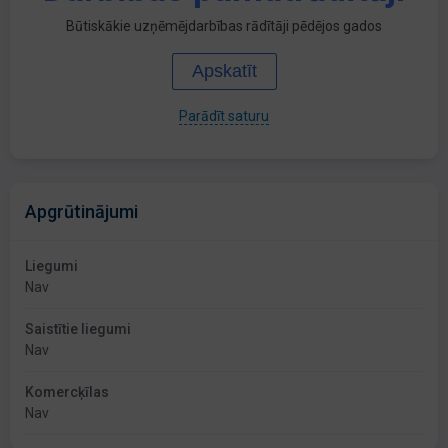
Būtiskākie uzņēmējdarbības rādītāji pēdējos gados
Apskatīt
Parādīt saturu
Apgrūtinājumi
Liegumi
Nav
Saistītie liegumi
Nav
Komercķīlas
Nav