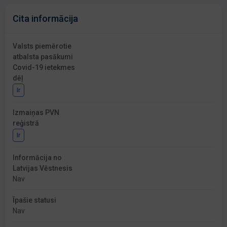
Cita informācija
Valsts piemērotie
atbalsta pasākumi
Covid-19 ietekmes
dēļ
Ir
Izmaiņas PVN
reģistrā
Ir
Informācija no
Latvijas Vēstnesis
Nav
Īpašie statusi
Nav