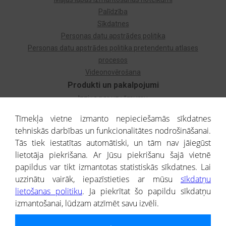
Palīdzība
Sīkdatnes
Personas datu apstrādes politika
Personas datu apstrādes politika pretendentu atlases
procesos
Videonovērošana
Produkti un pakalpojumi
Izziņa par uzņēmumu
Izziņa par privātpersonu
Tīmekļa vietne izmanto nepieciešamās sīkdatnes
Dzimtas koks
tehniskās darbības un funkcionalitātes nodrošināšanai.
Uzņēmumu atlase
Tās tiek iestatītas automātiski, un tām nav jāiegūst
Monitorings
lietotāja piekrišana. Ar Jūsu piekrišanu šajā vietnē
Kredītizziņa par ārvalstu uzņēmumiem
papildus var tikt izmantotas statistiskās sīkdatnes. Lai
uzzinātu vairāk, iepazīstieties ar mūsu
sīkdatņu
® CREDITREFORM Latvija
lietošanas politiku
. Ja piekrītat šo papildu sīkdatņu
SIA
izmantošanai, lūdzam atzīmēt savu izvēli.
People illustrations by Storyset