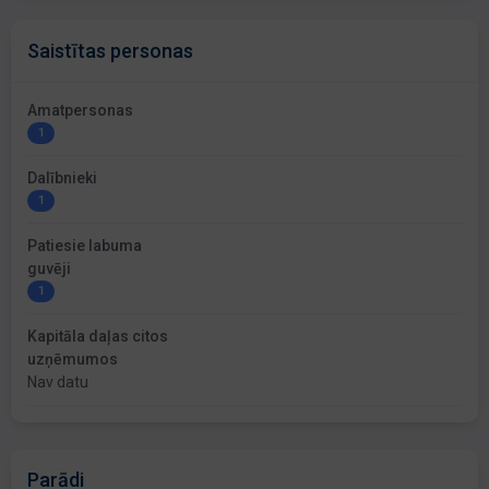
Saistītas personas
Amatpersonas
1
Dalībnieki
1
Patiesie labuma
guvēji
1
Kapitāla daļas citos
uzņēmumos
Nav datu
Parādi