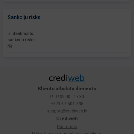
Sankciju risks
Ir identificēts
sankciju risks
Nē
Klientu atbalsta dienests
P - P 09:00 - 17:30
+371 67-501-335
support@crediweb.lv
Crediweb
Par mums
Mājas lapas izmantošanas noteikumi