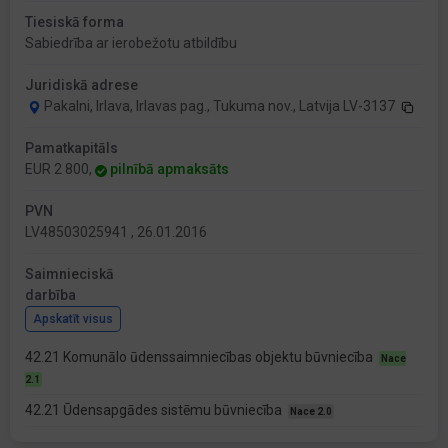
Tiesiskā forma
Sabiedrība ar ierobežotu atbildību
Juridiskā adrese
Pakalni, Irlava, Irlavas pag., Tukuma nov., Latvija LV-3137
Pamatkapitāls
EUR 2 800,
pilnībā apmaksāts
PVN
LV48503025941 , 26.01.2016
Saimnieciskā
darbība
Apskatīt visus
42.21 Komunālo ūdenssaimniecības objektu būvniecība
Nace
2.1
42.21 Ūdensapgādes sistēmu būvniecība
Nace 2.0