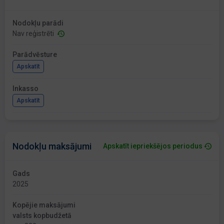
Nodokļu parādi
Nav reģistrēti
Parādvēsture
Apskatīt
Inkasso
Apskatīt
Nodokļu maksājumi
Apskatīt iepriekšējos periodus
Gads
2025
Kopējie maksājumi
valsts kopbudžetā