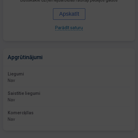
Būtiskākie uzņēmējdarbības rādītāji pēdējos gados
Apskatīt
Parādīt saturu
Apgrūtinājumi
Liegumi
Nav
Saistītie liegumi
Nav
Komercķīlas
Nav