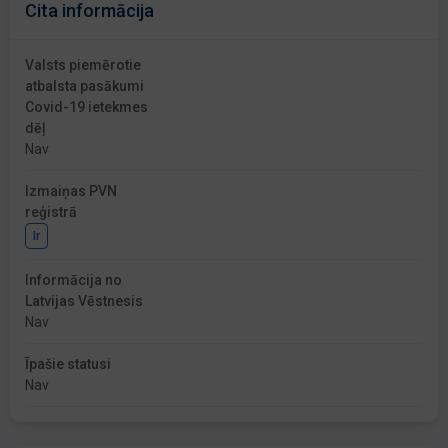
Cita informācija
Valsts piemērotie
atbalsta pasākumi
Covid-19 ietekmes
dēļ
Nav
Izmaiņas PVN
reģistrā
Ir
Informācija no
Latvijas Vēstnesis
Nav
Īpašie statusi
Nav