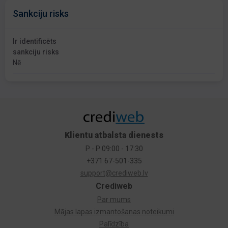
Sankciju risks
Ir identificēts
sankciju risks
Nē
Klientu atbalsta dienests
P - P 09:00 - 17:30
+371 67-501-335
support@crediweb.lv
Crediweb
Par mums
Mājas lapas izmantošanas noteikumi
Palīdzība