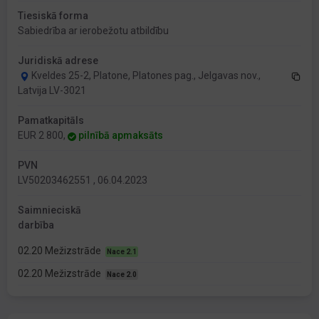
Tiesiskā forma
Sabiedrība ar ierobežotu atbildību
Juridiskā adrese
Kveldes 25-2, Platone, Platones pag., Jelgavas nov.,
Latvija LV-3021
Pamatkapitāls
EUR 2 800,
pilnībā apmaksāts
PVN
LV50203462551 , 06.04.2023
Saimnieciskā
darbība
02.20 Mežizstrāde
Nace 2.1
02.20 Mežizstrāde
Nace 2.0