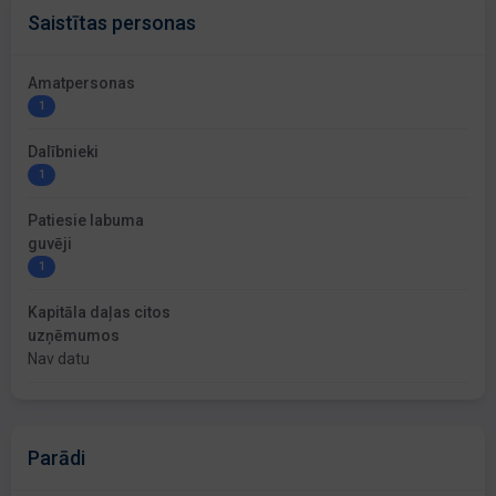
Saistītas personas
Amatpersonas
1
Dalībnieki
1
Patiesie labuma
guvēji
1
Kapitāla daļas citos
uzņēmumos
Nav datu
Parādi