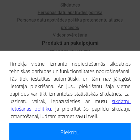
Sīkdatnes
Personas datu apstrādes politika
Personas datu apstrādes politika pretendentu atlases
procesos
Videonovērošana
Produkti un pakalpojumi
Izziņa par uzņēmumu
Izziņa par privātpersonu
Tīmekļa vietne izmanto nepieciešamās sīkdatnes
Dzimtas koks
tehniskās darbības un funkcionalitātes nodrošināšanai.
Uzņēmumu atlase
Tās tiek iestatītas automātiski, un tām nav jāiegūst
Monitorings
lietotāja piekrišana. Ar Jūsu piekrišanu šajā vietnē
Kredītizziņa par ārvalstu uzņēmumiem
papildus var tikt izmantotas statistiskās sīkdatnes. Lai
uzzinātu vairāk, iepazīstieties ar mūsu
sīkdatņu
® CREDITREFORM Latvija
lietošanas politiku
. Ja piekrītat šo papildu sīkdatņu
SIA
izmantošanai, lūdzam atzīmēt savu izvēli.
People illustrations by Storyset
Piekrītu
Informāciju no Uzņēmumu reģistra nodrošina SIA CREDITREFORM Latvija.