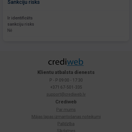
Sankciju risks
Ir identificēts
sankciju risks
Nē
Klientu atbalsta dienests
P - P 09:00 - 17:30
+371 67-501-335
support@crediweb.lv
Crediweb
Par mums
Mājas lapas izmantošanas noteikumi
Palīdzība
Sīkdatnes