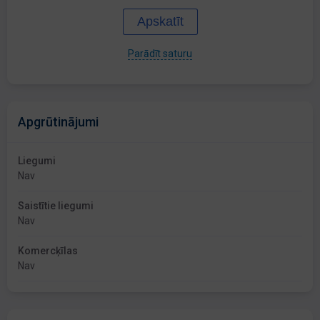
Apskatīt
Parādīt saturu
Apgrūtinājumi
Liegumi
Nav
Saistītie liegumi
Nav
Komercķīlas
Nav