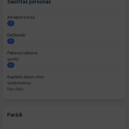
Saistītas personas
Amatpersonas
1
Dalībnieki
1
Patiesie labuma
guvēji
1
Kapitāla daļas citos
uzņēmumos
Nav datu
Parādi