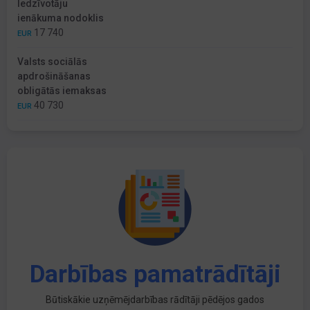
Iedzīvotāju
ienākuma nodoklis
17 740
EUR
Valsts sociālās
apdrošināšanas
obligātās iemaksas
40 730
EUR
Darbības pamatrādītāji
Būtiskākie uzņēmējdarbības rādītāji pēdējos gados