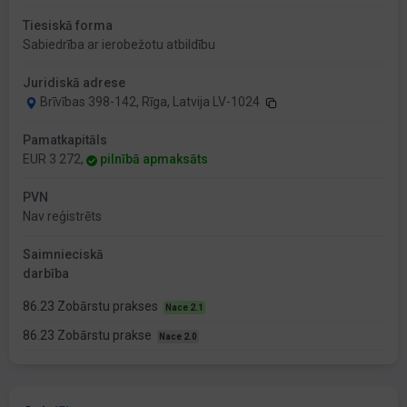
Tiesiskā forma
Sabiedrība ar ierobežotu atbildību
Juridiskā adrese
Brīvības 398-142, Rīga, Latvija LV-1024
Pamatkapitāls
EUR 3 272,
pilnībā apmaksāts
PVN
Nav reģistrēts
Saimnieciskā
darbība
86.23 Zobārstu prakses
Nace 2.1
86.23 Zobārstu prakse
Nace 2.0