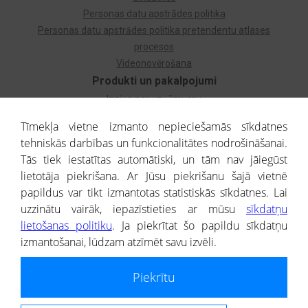
Personas datu apstrādes politika
Personas datu apstrādes politika pretendentu atlases
procesos
Videonovērošana
Produkti un pakalpojumi
Izziņa par uzņēmumu
Izziņa par privātpersonu
Tīmekļa vietne izmanto nepieciešamās sīkdatnes
Dzimtas koks
tehniskās darbības un funkcionalitātes nodrošināšanai.
Uzņēmumu atlase
Tās tiek iestatītas automātiski, un tām nav jāiegūst
Monitorings
lietotāja piekrišana. Ar Jūsu piekrišanu šajā vietnē
Kredītizziņa par ārvalstu uzņēmumiem
papildus var tikt izmantotas statistiskās sīkdatnes. Lai
uzzinātu vairāk, iepazīstieties ar mūsu
sīkdatņu
® CREDITREFORM Latvija
lietošanas politiku
. Ja piekrītat šo papildu sīkdatņu
SIA
izmantošanai, lūdzam atzīmēt savu izvēli.
People illustrations by Storyset
Piekrītu
Informāciju no Uzņēmumu reģistra nodrošina SIA CREDITREFORM Latvija.
Portāla ietvaros saņemtajai informācijai ir uzziņas raksturs, un tai nav