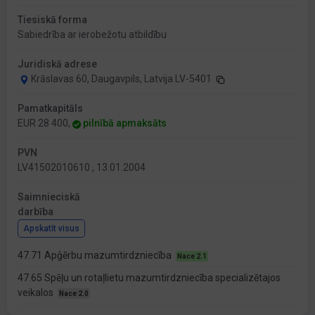
Tiesiskā forma
Sabiedrība ar ierobežotu atbildību
Juridiskā adrese
Krāslavas 60, Daugavpils, Latvija LV-5401
Pamatkapitāls
EUR 28 400,
pilnībā apmaksāts
PVN
LV41502010610 , 13.01.2004
Saimnieciskā
darbība
Apskatīt visus
47.71 Apģērbu mazumtirdzniecība
Nace 2.1
47.65 Spēļu un rotaļlietu mazumtirdzniecība specializētajos
veikalos
Nace 2.0