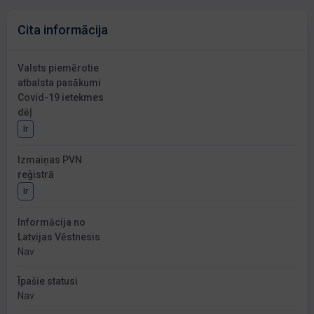
Cita informācija
Valsts piemērotie
atbalsta pasākumi
Covid-19 ietekmes
dēļ
Ir
Izmaiņas PVN
reģistrā
Ir
Informācija no
Latvijas Vēstnesis
Nav
Īpašie statusi
Nav