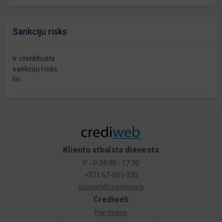
Sankciju risks
Ir identificēts
sankciju risks
Nē
Klientu atbalsta dienests
P - P 09:00 - 17:30
+371 67-501-335
support@crediweb.lv
Crediweb
Par mums