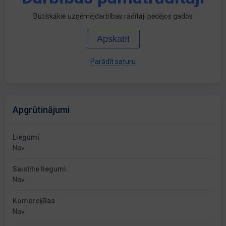
Būtiskākie uzņēmējdarbības rādītāji pēdējos gados
Apskatīt
Parādīt saturu
Apgrūtinājumi
Liegumi
Nav
Saistītie liegumi
Nav
Komercķīlas
Nav