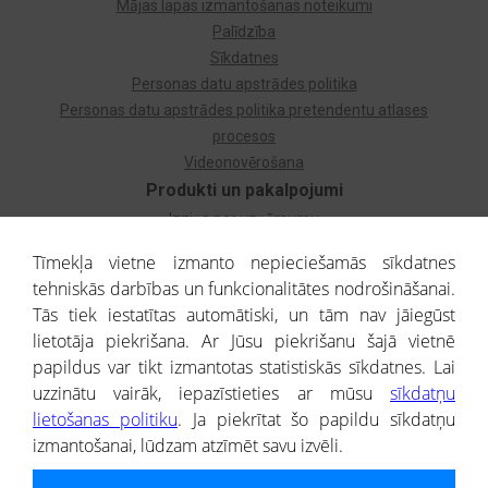
Mājas lapas izmantošanas noteikumi
Palīdzība
Sīkdatnes
Personas datu apstrādes politika
Personas datu apstrādes politika pretendentu atlases
procesos
Videonovērošana
Produkti un pakalpojumi
Izziņa par uzņēmumu
Izziņa par privātpersonu
Tīmekļa vietne izmanto nepieciešamās sīkdatnes
Dzimtas koks
tehniskās darbības un funkcionalitātes nodrošināšanai.
Uzņēmumu atlase
Tās tiek iestatītas automātiski, un tām nav jāiegūst
Monitorings
lietotāja piekrišana. Ar Jūsu piekrišanu šajā vietnē
Kredītizziņa par ārvalstu uzņēmumiem
papildus var tikt izmantotas statistiskās sīkdatnes. Lai
uzzinātu vairāk, iepazīstieties ar mūsu
sīkdatņu
® CREDITREFORM Latvija
lietošanas politiku
. Ja piekrītat šo papildu sīkdatņu
SIA
izmantošanai, lūdzam atzīmēt savu izvēli.
People illustrations by Storyset