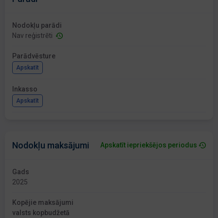
Nodokļu parādi
Nav reģistrēti
Parādvēsture
Apskatīt
Inkasso
Apskatīt
Nodokļu maksājumi
Apskatīt iepriekšējos periodus
Gads
2025
Kopējie maksājumi
valsts kopbudžetā