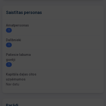
Saistītas personas
Amatpersonas
1
Dalībnieki
1
Patiesie labuma
guvēji
1
Kapitāla daļas citos
uzņēmumos
Nav datu
Parādi