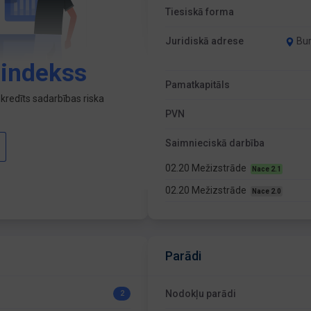
Tiesiskā forma
Juridiskā adrese
Bur
 indekss
Pamatkapitāls
kredīts sadarbības riska
PVN
Saimnieciskā darbība
02.20 Mežizstrāde
Nace 2.1
02.20 Mežizstrāde
Nace 2.0
Parādi
Nodokļu parādi
2