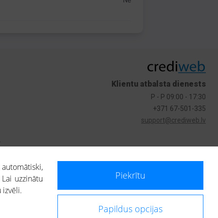
Nē
Klientu atbalsta dienests
P - P 09:00 - 17:30
+371 67-501-335
support@crediweb.lv
s
 automātiski,
Piekrītu
 Lai uzzinātu
izvēli.
Papildus opcijas
ietotājs, izmantojot portālā saņemto informāciju, ir atbildīgs par fizisko