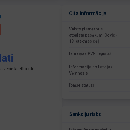
Cita informācija
Valsts piemērotie
atbalsta pasākumi Covid-
19 ietekmes dēļ
Izmaiņas PVN reģistrā
ati
Informācija no Latvijas
lvenie koeficienti
Vēstnesis
Īpašie statusi
Sankciju risks