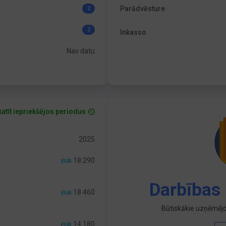
Parādvēsture
2
2
Inkasso
Nav datu
atīt iepriekšējos periodus
2025
18 290
EUR
Darbības 
18 460
EUR
Būtiskākie uzņēmējd
14 180
EUR