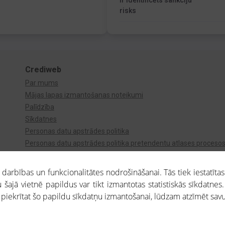
Ir identificēts sankciju
risks
Crediweb
Par mums
Mājas lapas izmantošanas noteikumi
Palīdzība
Sīkdatnes
Personas datu apstrādes politika
Personas datu apstrādes politika pretendentu atlases proceso
Videonovērošana
arbības un funkcionalitātes nodrošināšanai. Tās tiek iestatītas
 šajā vietnē papildus var tikt izmantotas statistiskās sīkdatnes.
a piekrītat šo papildu sīkdatņu izmantošanai, lūdzam atzīmēt savu 
aros saņemtajai informācijai ir uzziņas raksturs, un tai nav juridiska spēka. Portāla l