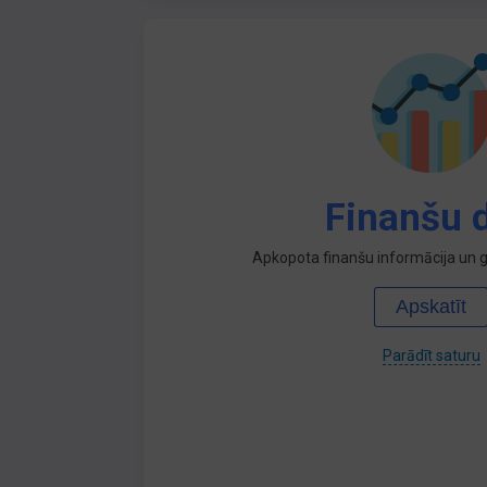
Finanšu d
Apkopota finanšu informācija un ga
Apskatīt
Parādīt saturu