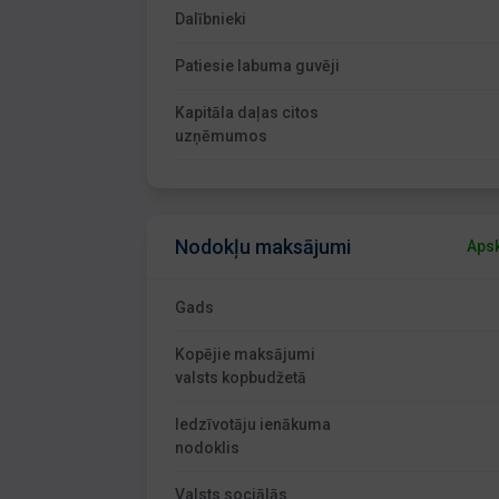
Dalībnieki
Patiesie labuma guvēji
Kapitāla daļas citos
uzņēmumos
Nodokļu maksājumi
Apsk
Gads
Kopējie maksājumi
valsts kopbudžetā
Iedzīvotāju ienākuma
nodoklis
Valsts sociālās