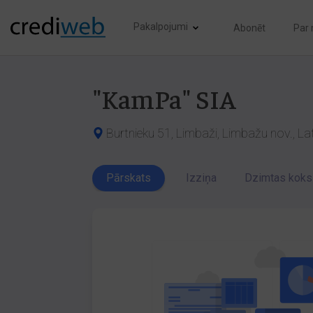
Pakalpojumi
Abonēt
Par
"KamPa" SIA
Burtnieku 51, Limbaži, Limbažu nov., La
Pārskats
Izziņa
Dzimtas koks