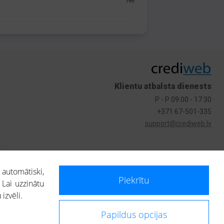
Nē
Klientu atbalsta dienests
P - P 09:00 - 17:30
+371 67-501-335
support@crediweb.lv
s
 automātiski,
Piekrītu
 Lai uzzinātu
izvēli.
Papildus opcijas
ietotājs, izmantojot portālā saņemto informāciju, ir atbildīgs par fizisko