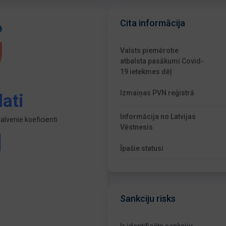
Cita informācija
Valsts piemērotie
atbalsta pasākumi Covid-
19 ietekmes dēļ
Izmaiņas PVN reģistrā
ati
Informācija no Latvijas
lvenie koeficienti
Vēstnesis
Īpašie statusi
Sankciju risks