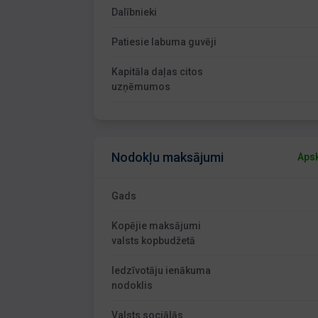
Dalībnieki
Patiesie labuma guvēji
Kapitāla daļas citos
uzņēmumos
Nodokļu maksājumi
Apsk
Gads
Kopējie maksājumi
valsts kopbudžetā
Iedzīvotāju ienākuma
nodoklis
Valsts sociālās