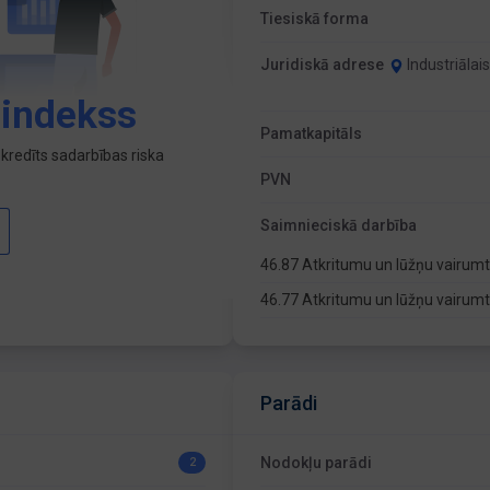
Tiesiskā forma
Juridiskā adrese
Industriālai
 indekss
Pamatkapitāls
kredīts sadarbības riska
PVN
Saimnieciskā darbība
46.87 Atkritumu un lūžņu vairum
46.77 Atkritumu un lūžņu vairum
Parādi
Nodokļu parādi
2