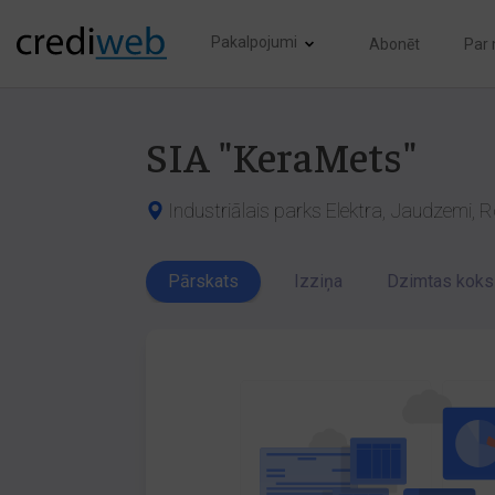
Pakalpojumi
Abonēt
Par
SIA "KeraMets"
Industriālais parks Elektra, Jaudzemi, 
Pārskats
Izziņa
Dzimtas koks