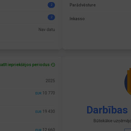
Parādvēsture
2
2
Inkasso
Nav datu
atīt iepriekšējos periodus
2025
10 770
EUR
Darbības 
19 430
EUR
Būtiskākie uzņēmējd
12 660
EUR