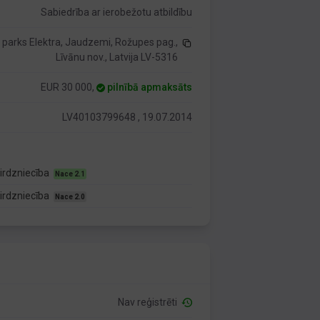
Sabiedrība ar ierobežotu atbildību
s parks Elektra, Jaudzemi, Rožupes pag.,
Līvānu nov., Latvija LV-5316
EUR 30 000,
pilnībā apmaksāts
LV40103799648 , 19.07.2014
tirdzniecība
Nace 2.1
tirdzniecība
Nace 2.0
Nav reģistrēti