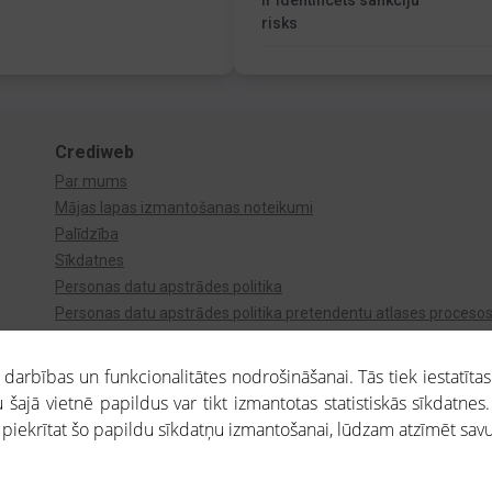
Ir identificēts sankciju
risks
Crediweb
Par mums
Mājas lapas izmantošanas noteikumi
Palīdzība
Sīkdatnes
Personas datu apstrādes politika
Personas datu apstrādes politika pretendentu atlases proceso
Videonovērošana
arbības un funkcionalitātes nodrošināšanai. Tās tiek iestatītas
 šajā vietnē papildus var tikt izmantotas statistiskās sīkdatnes.
a piekrītat šo papildu sīkdatņu izmantošanai, lūdzam atzīmēt savu 
aros saņemtajai informācijai ir uzziņas raksturs, un tai nav juridiska spēka. Portāla l