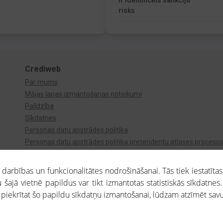
Ir identificēts sankciju
risks
Crediweb
Par mums
Mājas lapas izmantošanas noteikumi
Palīdzība
Sīkdatnes
Personas datu apstrādes politika
Personas datu apstrādes politika pretendentu atlases proceso
Videonovērošana
arbības un funkcionalitātes nodrošināšanai. Tās tiek iestatītas
 šajā vietnē papildus var tikt izmantotas statistiskās sīkdatnes.
a piekrītat šo papildu sīkdatņu izmantošanai, lūdzam atzīmēt savu 
aros saņemtajai informācijai ir uzziņas raksturs, un tai nav juridiska spēka. Portāla l