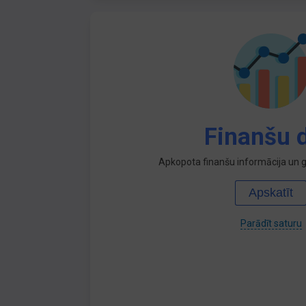
Finanšu d
Apkopota finanšu informācija un ga
Apskatīt
Parādīt saturu