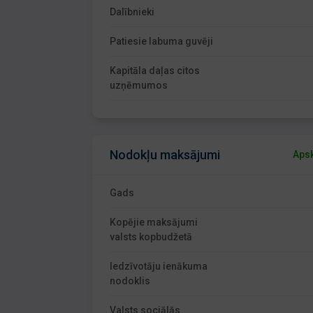
Dalībnieki
Patiesie labuma guvēji
Kapitāla daļas citos
uzņēmumos
Nodokļu maksājumi
Apsk
Gads
Kopējie maksājumi
valsts kopbudžetā
Iedzīvotāju ienākuma
nodoklis
Valsts sociālās