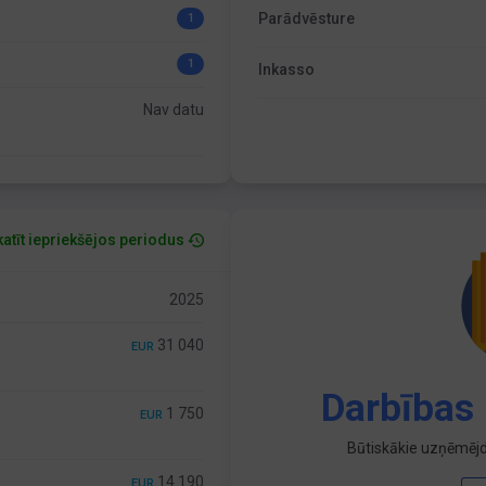
Parādvēsture
1
1
Inkasso
Nav datu
atīt iepriekšējos periodus
2025
31 040
EUR
Darbības 
1 750
EUR
Būtiskākie uzņēmējd
14 190
EUR