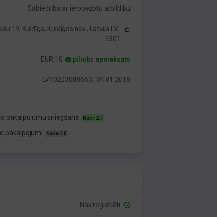
Sabiedrība ar ierobežotu atbildību
lšu 19, Kuldīga, Kuldīgas nov., Latvija LV-
3301
EUR 10,
pilnībā apmaksāts
LV40203088663 , 04.01.2018
duālo pakalpojumu sniegšana
Nace 2.1
ālie pakalpojumi
Nace 2.0
Nav reģistrēti