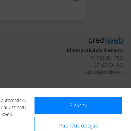
Nē
Klientu atbalsta dienests
P - P 09:00 - 17:30
+371 67-501-335
support@crediweb.lv
s
 automātiski,
Piekrītu
 Lai uzzinātu
izvēli.
Papildus opcijas
ietotājs, izmantojot portālā saņemto informāciju, ir atbildīgs par fizisko