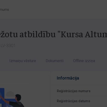
 mums
ežotu atbildību "Kursa Altu
a LV-3301
Izmaiņu vēsture
Dokumenti
Offline izziņa
Informācija
Reģistrācijas numurs
Reģistrācijas datums