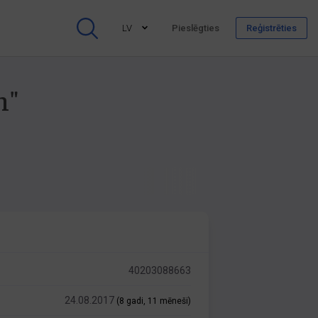
LV
Pieslēgties
Reģistrēties
m"
40203088663
24.08.2017
(8 gadi, 11 mēneši)