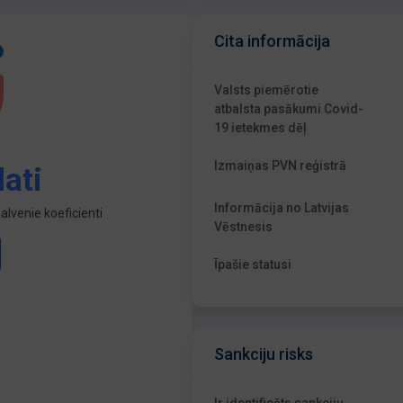
Cita informācija
Valsts piemērotie
atbalsta pasākumi Covid-
19 ietekmes dēļ
Izmaiņas PVN reģistrā
ati
Informācija no Latvijas
lvenie koeficienti
Vēstnesis
Īpašie statusi
Sankciju risks