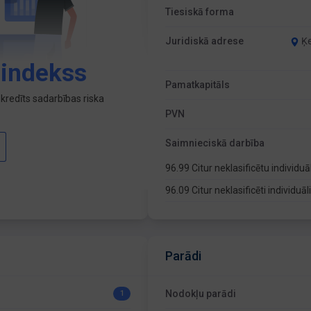
Tiesiskā forma
Juridiskā adrese
Ķe
 indekss
Pamatkapitāls
kredīts sadarbības riska
PVN
Saimnieciskā darbība
96.99 Citur neklasificētu indivi
96.09 Citur neklasificēti individu
Parādi
Nodokļu parādi
1