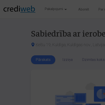
Pakalpojumi
Abonēt
Par
Sabiedrība ar ierob
Ķelšu 19, Kuldīga, Kuldīgas nov., Latvij
Pārskats
Izziņa
Dzimtas koks