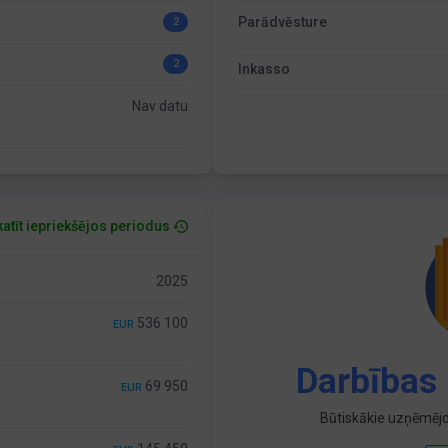
Parādvēsture
2
2
Inkasso
Nav datu
atīt iepriekšējos periodus
2025
536 100
EUR
Darbības 
69 950
EUR
Būtiskākie uzņēmējd