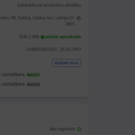
Sabiedrība ar ierobežotu atbildību
rnavu 4B, Saldus, Saldus nov., Latvija LV-
3801
EUR 2 988,
pilnībā apmaksāts
LV48503005201 , 25.03.1997
Apskatīt visus
u uzstādīšana
Nace 2.1
u uzstādīšana
Nace 2.0
Nav reģistrēti