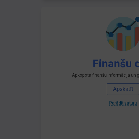
Finanšu d
Apkopota finanšu informācija un ga
Apskatīt
Parādīt saturu