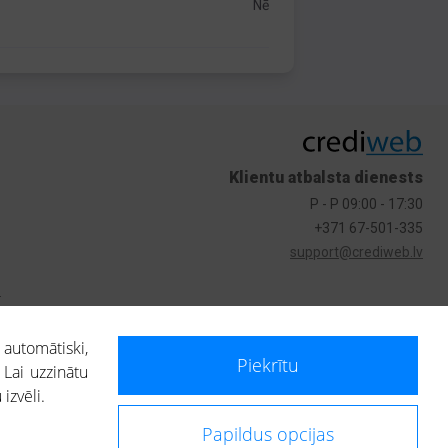
Nē
Klientu atbalsta dienests
P - P 09:00 - 17:30
+371 67-501-335
support@crediweb.lv
s
 automātiski,
Piekrītu
 Lai uzzinātu
izvēli.
Papildus opcijas
ietotājs, izmantojot portālā saņemto informāciju, ir atbildīgs par fizisko