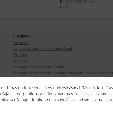
Ir identificēts sankciju
risks
Crediweb
Par mums
Mājas lapas izmantošanas noteikumi
Palīdzība
Sīkdatnes
Personas datu apstrādes politika
Personas datu apstrādes politika pretendentu atlases proceso
Videonovērošana
arbības un funkcionalitātes nodrošināšanai. Tās tiek iestatītas
 šajā vietnē papildus var tikt izmantotas statistiskās sīkdatnes.
a piekrītat šo papildu sīkdatņu izmantošanai, lūdzam atzīmēt savu 
aros saņemtajai informācijai ir uzziņas raksturs, un tai nav juridiska spēka. Portāla l