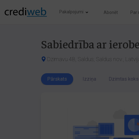
Pakalpojumi
Abonēt
Par
Sabiedrība ar iero
Dzirnavu 4B, Saldus, Saldus nov., Latvi
Pārskats
Izziņa
Dzimtas koks