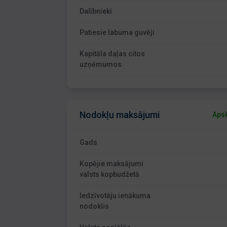
Dalībnieki
Patiesie labuma guvēji
Kapitāla daļas citos
uzņēmumos
Nodokļu maksājumi
Apsk
Gads
Kopējie maksājumi
valsts kopbudžetā
Iedzīvotāju ienākuma
nodoklis