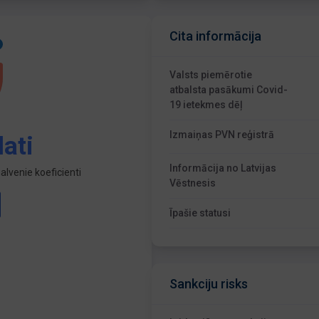
Cita informācija
Valsts piemērotie
atbalsta pasākumi Covid-
19 ietekmes dēļ
Izmaiņas PVN reģistrā
ati
Informācija no Latvijas
lvenie koeficienti
Vēstnesis
Īpašie statusi
Sankciju risks