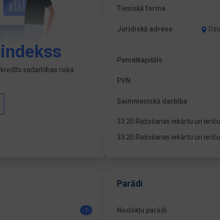
Tiesiskā forma
Juridiskā adrese
Dzi
 indekss
Pamatkapitāls
kredīts sadarbības riska
PVN
Saimnieciskā darbība
33.20 Ražošanas iekārtu un ierīč
33.20 Ražošanas iekārtu un ierīč
Parādi
Nodokļu parādi
1