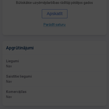
Būtiskākie uzņēmējdarbības rādītāji pēdējos gados
Apskatīt
Parādīt saturu
Apgrūtinājumi
Liegumi
Nav
Saistītie liegumi
Nav
Komercķīlas
Nav