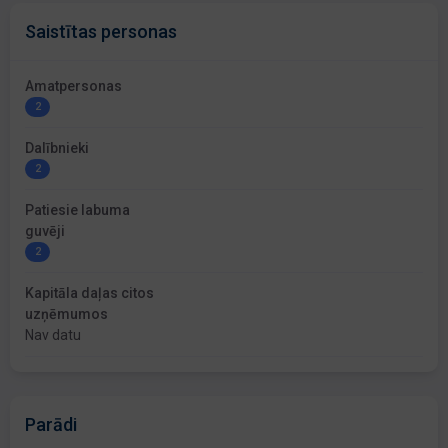
Saistītas personas
Amatpersonas
2
Dalībnieki
2
Patiesie labuma
guvēji
2
Kapitāla daļas citos
uzņēmumos
Nav datu
Parādi