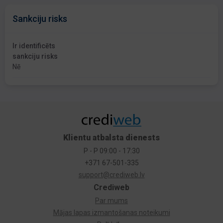
Sankciju risks
Ir identificēts
sankciju risks
Nē
Klientu atbalsta dienests
P - P 09:00 - 17:30
+371 67-501-335
support@crediweb.lv
Crediweb
Par mums
Mājas lapas izmantošanas noteikumi