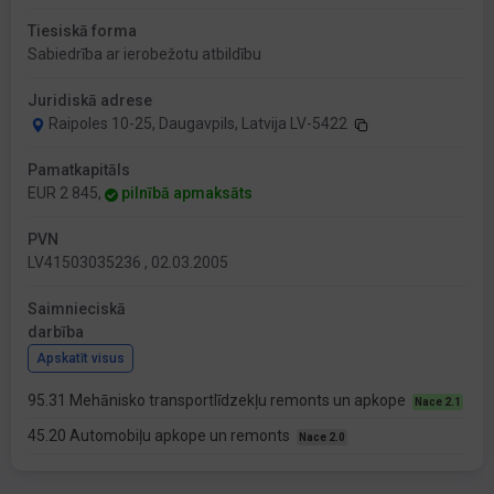
Tiesiskā forma
Sabiedrība ar ierobežotu atbildību
Juridiskā adrese
Raipoles 10-25, Daugavpils, Latvija LV-5422
Pamatkapitāls
EUR 2 845,
pilnībā apmaksāts
PVN
LV41503035236 , 02.03.2005
Saimnieciskā
darbība
Apskatīt visus
95.31 Mehānisko transportlīdzekļu remonts un apkope
Nace 2.1
45.20 Automobiļu apkope un remonts
Nace 2.0