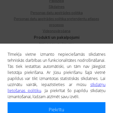
Palīdzība
Sīkdatnes
Personas datu apstrādes politika
Personas datu apstrādes politika pretendentu atlases
procesos
Videonovērošana
Produkti un pakalpojumi
Izziņa par uzņēmumu
Izziņa par privātpersonu
Tīmekļa vietne izmanto nepieciešamās sīkdatnes
Dzimtas koks
tehniskās darbības un funkcionalitātes nodrošināšanai.
Uzņēmumu atlase
Tās tiek iestatītas automātiski, un tām nav jāiegūst
Monitorings
lietotāja piekrišana. Ar Jūsu piekrišanu šajā vietnē
Kredītizziņa par ārvalstu uzņēmumiem
papildus var tikt izmantotas statistiskās sīkdatnes. Lai
uzzinātu vairāk, iepazīstieties ar mūsu
sīkdatņu
® CREDITREFORM Latvija
lietošanas politiku
. Ja piekrītat šo papildu sīkdatņu
SIA
izmantošanai, lūdzam atzīmēt savu izvēli.
People illustrations by Storyset
Piekrītu