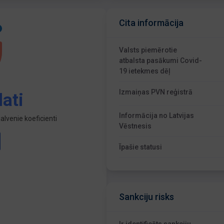
Cita informācija
Valsts piemērotie
atbalsta pasākumi Covid-
19 ietekmes dēļ
Izmaiņas PVN reģistrā
ati
Informācija no Latvijas
lvenie koeficienti
Vēstnesis
Īpašie statusi
Sankciju risks