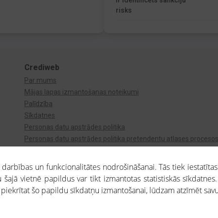
Ir identificēts sankciju
risks
Crediweb
Par mums
Mājas lapas izmantošanas noteikumi
Palīdzība
Sīkdatnes
Personas datu apstrādes politika
Personas datu apstrādes politika pretendentu atlases proceso
Videonovērošana
arbības un funkcionalitātes nodrošināšanai. Tās tiek iestatītas
 šajā vietnē papildus var tikt izmantotas statistiskās sīkdatnes.
a piekrītat šo papildu sīkdatņu izmantošanai, lūdzam atzīmēt savu 
aros saņemtajai informācijai ir uzziņas raksturs, un tai nav juridiska spēka. Portāla l