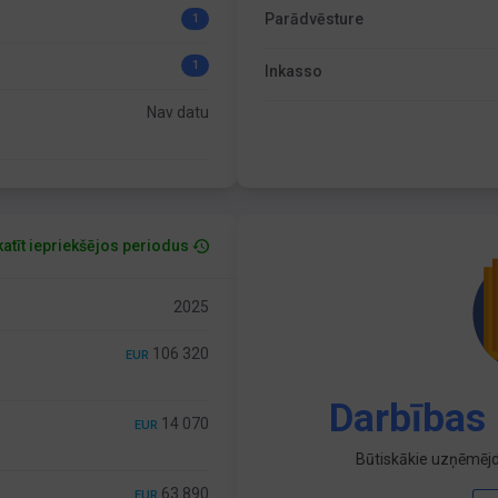
Parādvēsture
1
1
Inkasso
Nav datu
atīt iepriekšējos periodus
2025
106 320
EUR
Darbības 
14 070
EUR
Būtiskākie uzņēmējd
63 890
EUR