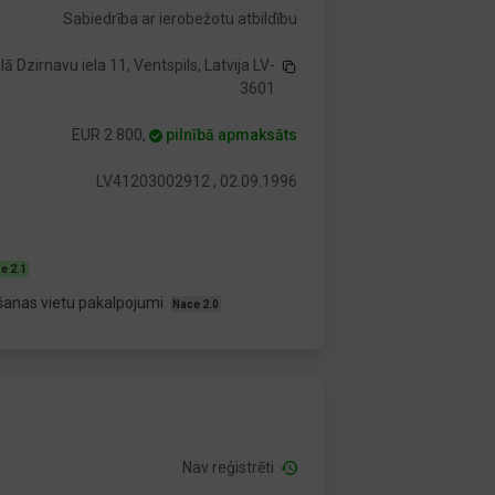
Sabiedrība ar ierobežotu atbildību
elā Dzirnavu iela 11, Ventspils, Latvija LV-
3601
EUR 2 800,
pilnībā apmaksāts
LV41203002912 , 02.09.1996
e 2.1
šanas vietu pakalpojumi
Nace 2.0
Nav reģistrēti