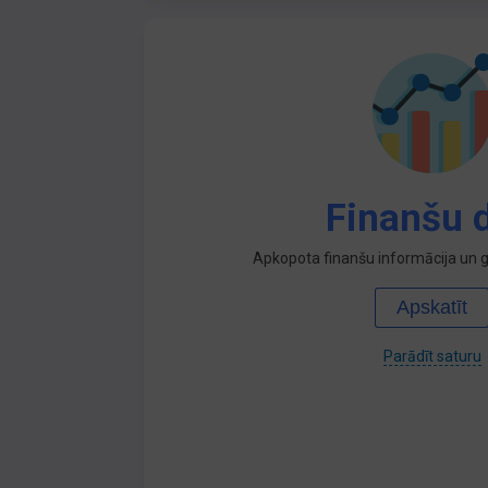
Finanšu d
Apkopota finanšu informācija un ga
Apskatīt
Parādīt saturu