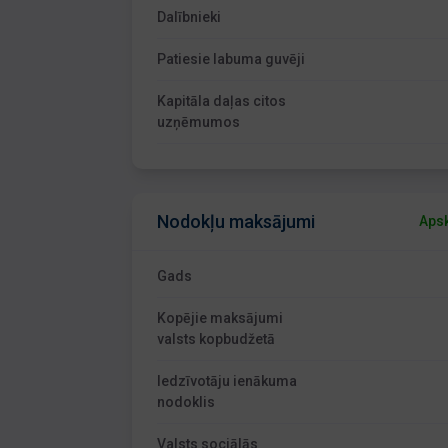
Dalībnieki
Patiesie labuma guvēji
Kapitāla daļas citos
uzņēmumos
Nodokļu maksājumi
Apsk
Gads
Kopējie maksājumi
valsts kopbudžetā
Iedzīvotāju ienākuma
nodoklis
Valsts sociālās