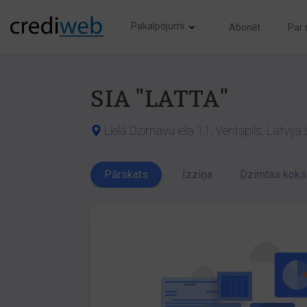
Pakalpojumi
Abonēt
Par
SIA "LATTA"
Lielā Dzirnavu iela 11, Ventspils, Latvij
Pārskats
Izziņa
Dzimtas koks