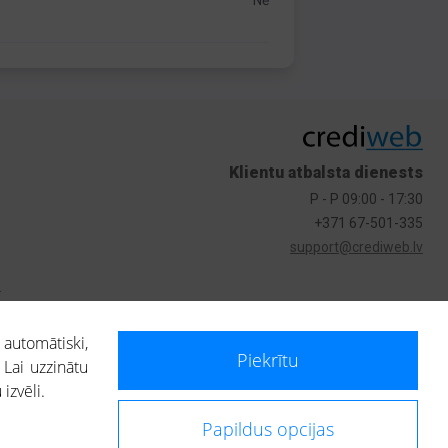
Nē
Klientu atbalsta dienests
P - P 09:00 - 17:30
+371 67-501-335
support@crediweb.lv
s
 automātiski,
Piekrītu
 Lai uzzinātu
izvēli.
Papildus opcijas
ietotājs, izmantojot portālā saņemto informāciju, ir atbildīgs par fizisko