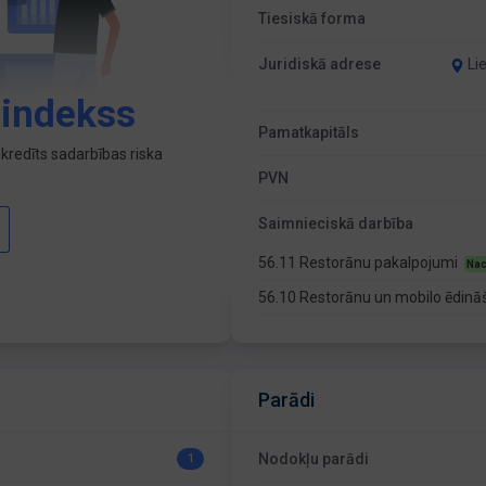
Tiesiskā forma
Juridiskā adrese
Li
 indekss
Pamatkapitāls
kredīts sadarbības riska
PVN
Saimnieciskā darbība
56.11 Restorānu pakalpojumi
Nac
56.10 Restorānu un mobilo ēdinā
Parādi
Nodokļu parādi
1