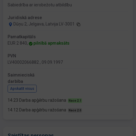
Sabiedrība ar ierobežotu atbildību
Juridiskā adrese
Dūņu 2, Jelgava, Latvija LV-3001
Pamatkapitāls
EUR 2 840,
pilnībā apmaksāts
PVN
LV40002066882 , 09.09.1997
Saimnieciskā
darbība
Apskatīt visus
14.23 Darba apģērbu ražošana
Nace 2.1
14.12 Darba apģērbu ražošana
Nace 2.0
Saistītas personas