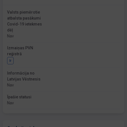
Valsts piemērotie
atbalsta pasākumi
Covid-19 ietekmes
dēļ
Nav
Izmaiņas PVN
reģistrā
Ir
Informācija no
Latvijas Vēstnesis
Nav
Īpašie statusi
Nav