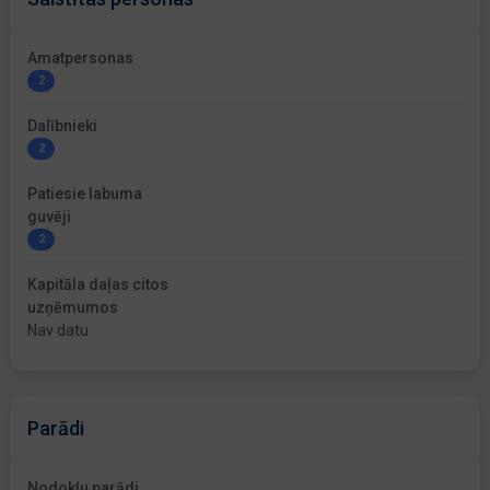
Amatpersonas
2
Dalībnieki
2
Patiesie labuma
guvēji
2
Kapitāla daļas citos
uzņēmumos
Nav datu
Parādi
Nodokļu parādi