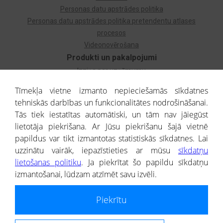
Personas datu apstrādes politika
Personas datu apstrādes politika pretendentu atlases
procesos
Videonovērošana
Produkti un pakalpojumi
Izziņa par uzņēmumu
Izziņa par privātpersonu
Tīmekļa vietne izmanto nepieciešamās sīkdatnes
Dzimtas koks
tehniskās darbības un funkcionalitātes nodrošināšanai.
Uzņēmumu atlase
Tās tiek iestatītas automātiski, un tām nav jāiegūst
Monitorings
lietotāja piekrišana. Ar Jūsu piekrišanu šajā vietnē
Kredītizziņa par ārvalstu uzņēmumiem
papildus var tikt izmantotas statistiskās sīkdatnes. Lai
uzzinātu vairāk, iepazīstieties ar mūsu
sīkdatņu
® CREDITREFORM Latvija
lietošanas politiku
. Ja piekrītat šo papildu sīkdatņu
SIA
izmantošanai, lūdzam atzīmēt savu izvēli.
People illustrations by Storyset
Piekrītu
Informāciju no Uzņēmumu reģistra nodrošina SIA CREDITREFORM Latvija.
Portāla ietvaros saņemtajai informācijai ir uzziņas raksturs, un tai nav
juridiska spēka. Portāla lietotājs, izmantojot portālā saņemto informāciju, ir