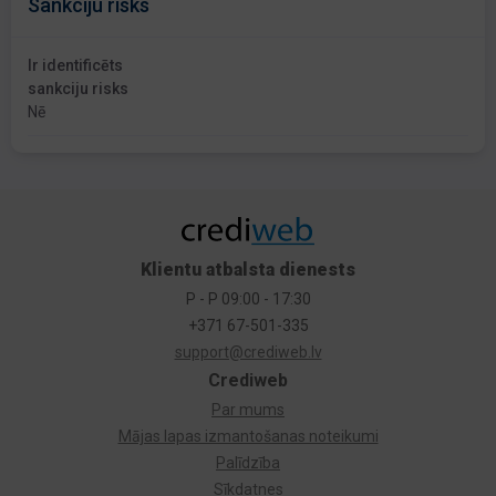
Sankciju risks
Ir identificēts
sankciju risks
Nē
Klientu atbalsta dienests
P - P 09:00 - 17:30
+371 67-501-335
support@crediweb.lv
Crediweb
Par mums
Mājas lapas izmantošanas noteikumi
Palīdzība
Sīkdatnes