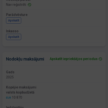
Nav reģistrēti
Parādvēsture
Apskatīt
Inkasso
Apskatīt
Nodokļu maksājumi
Apskatīt iepriekšējos periodus
Gads
2025
Kopējie maksājumi
valsts kopbudžetā
10 870
EUR
Iedzīvotāju