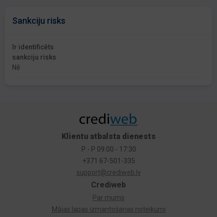
Sankciju risks
Ir identificēts
sankciju risks
Nē
Klientu atbalsta dienests
P - P 09:00 - 17:30
+371 67-501-335
support@crediweb.lv
Crediweb
Par mums
Mājas lapas izmantošanas noteikumi