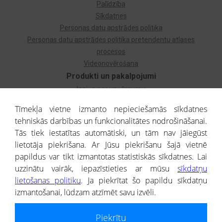
Palīdzība
Sīkdatnes
Personas datu apstrādes politika
Personas datu apstrādes politika pretendentu atlases
procesos
Videonovērošana
Produkti un pakalpojumi
Izziņa par uzņēmumu
Izziņa par privātpersonu
Tīmekļa vietne izmanto nepieciešamās sīkdatnes
Dzimtas koks
tehniskās darbības un funkcionalitātes nodrošināšanai.
Uzņēmumu atlase
Tās tiek iestatītas automātiski, un tām nav jāiegūst
Monitorings
lietotāja piekrišana. Ar Jūsu piekrišanu šajā vietnē
Kredītizziņa par ārvalstu uzņēmumiem
papildus var tikt izmantotas statistiskās sīkdatnes. Lai
uzzinātu vairāk, iepazīstieties ar mūsu
sīkdatņu
® CREDITREFORM Latvija
lietošanas politiku
. Ja piekrītat šo papildu sīkdatņu
SIA
izmantošanai, lūdzam atzīmēt savu izvēli.
People illustrations by Storyset
Piekrītu