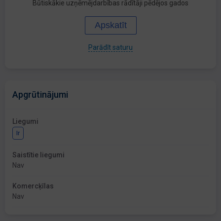
Būtiskākie uzņēmējdarbības rādītāji pēdējos gados
Apskatīt
Parādīt saturu
Apgrūtinājumi
Liegumi
Ir
Saistītie liegumi
Nav
Komercķīlas
Nav