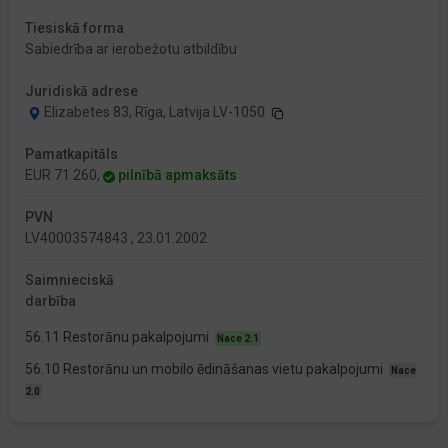
Tiesiskā forma
Sabiedrība ar ierobežotu atbildību
Juridiskā adrese
Elizabetes 83, Rīga, Latvija LV-1050
Pamatkapitāls
EUR 71 260,
pilnībā apmaksāts
PVN
LV40003574843 , 23.01.2002
Saimnieciskā
darbība
56.11 Restorānu pakalpojumi
Nace 2.1
56.10 Restorānu un mobilo ēdināšanas vietu pakalpojumi
Nace
2.0