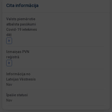
Cita informācija
Valsts piemērotie
atbalsta pasākumi
Covid-19 ietekmes
dēļ
Ir
Izmaiņas PVN
reģistrā
Ir
Informācija no
Latvijas Vēstnesis
Nav
Īpašie statusi
Nav