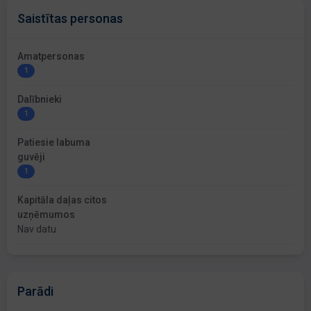
Saistītas personas
Amatpersonas
1
Dalībnieki
1
Patiesie labuma
guvēji
1
Kapitāla daļas citos
uzņēmumos
Nav datu
Parādi