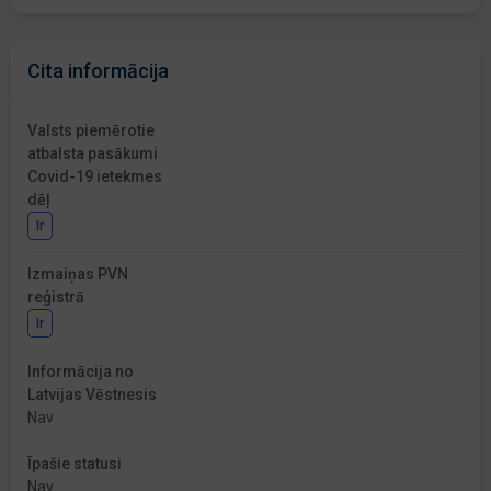
Cita informācija
Valsts piemērotie
atbalsta pasākumi
Covid-19 ietekmes
dēļ
Ir
Izmaiņas PVN
reģistrā
Ir
Informācija no
Latvijas Vēstnesis
Nav
Īpašie statusi
Nav