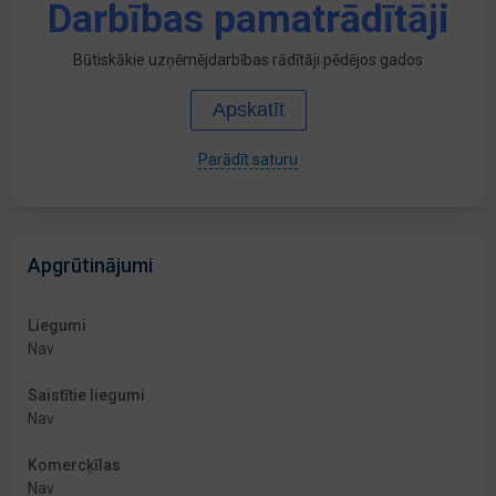
Darbības pamatrādītāji
Būtiskākie uzņēmējdarbības rādītāji pēdējos gados
Apskatīt
Parādīt saturu
Apgrūtinājumi
Liegumi
Nav
Saistītie liegumi
Nav
Komercķīlas
Nav