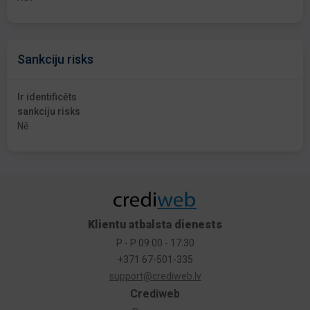
Sankciju risks
Ir identificēts
sankciju risks
Nē
Klientu atbalsta dienests
P - P 09:00 - 17:30
+371 67-501-335
support@crediweb.lv
Crediweb