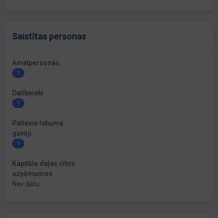
Saistītas personas
Amatpersonas
1
Dalībnieki
1
Patiesie labuma
guvēji
1
Kapitāla daļas citos
uzņēmumos
Nav datu