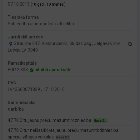
07.10.2015
(10 gadi, 10 mēneši)
Tiesiskā forma
Sabiedrība ar ierobežotu atbildību
Juridiskā adrese
Straume 247, Viesturciems, Glūdas pag., Jelgavas nov.,
Latvija LV-3040
Pamatkapitāls
EUR 2 808,
pilnībā apmaksāts
PVN
LV43603071829 , 17.10.2016
Saimnieciskā
darbība
47.78 Citu jaunu preču mazumtirdzniecība
Nace 2.1
47.78 Citur neklasificēta jaunu preču mazumtirdzniecība
specializētajos veikalos
Nace 2.0