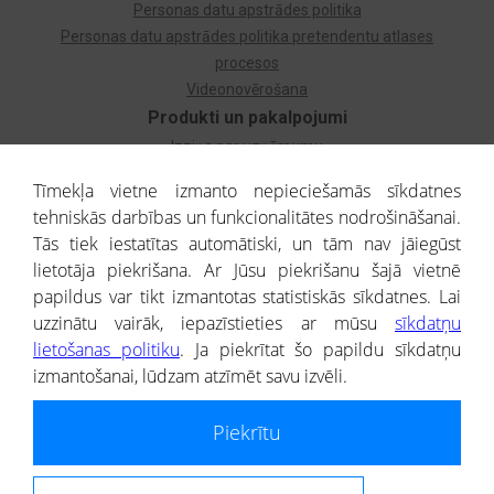
Personas datu apstrādes politika
Personas datu apstrādes politika pretendentu atlases
procesos
Videonovērošana
Produkti un pakalpojumi
Izziņa par uzņēmumu
Izziņa par privātpersonu
Tīmekļa vietne izmanto nepieciešamās sīkdatnes
Dzimtas koks
tehniskās darbības un funkcionalitātes nodrošināšanai.
Uzņēmumu atlase
Tās tiek iestatītas automātiski, un tām nav jāiegūst
Monitorings
lietotāja piekrišana. Ar Jūsu piekrišanu šajā vietnē
Kredītizziņa par ārvalstu uzņēmumiem
papildus var tikt izmantotas statistiskās sīkdatnes. Lai
uzzinātu vairāk, iepazīstieties ar mūsu
sīkdatņu
® CREDITREFORM Latvija
lietošanas politiku
. Ja piekrītat šo papildu sīkdatņu
SIA
izmantošanai, lūdzam atzīmēt savu izvēli.
People illustrations by Storyset
Piekrītu
Informāciju no Uzņēmumu reģistra nodrošina SIA CREDITREFORM Latvija.
Portāla ietvaros saņemtajai informācijai ir uzziņas raksturs, un tai nav
juridiska spēka. Portāla lietotājs, izmantojot portālā saņemto informāciju, ir