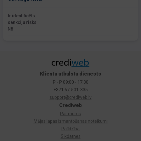
Ir identificēts
sankciju risks
Nē
Klientu atbalsta dienests
P - P 09:00 - 17:30
+371 67-501-335
support@crediweb.lv
Crediweb
Par mums
Mājas lapas izmantošanas noteikumi
Palīdzība
Sīkdatnes