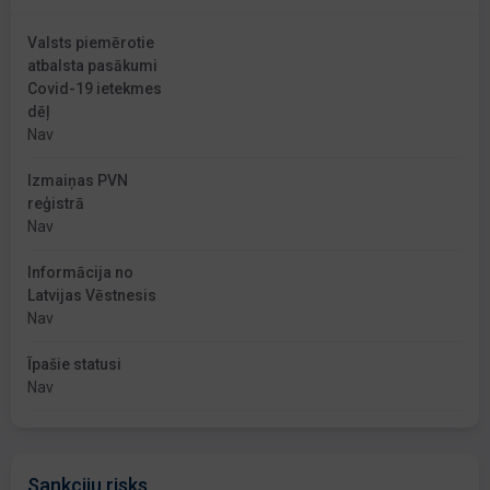
Valsts piemērotie
atbalsta pasākumi
Covid-19 ietekmes
dēļ
Nav
Izmaiņas PVN
reģistrā
Nav
Informācija no
Latvijas Vēstnesis
Nav
Īpašie statusi
Nav
Sankciju risks