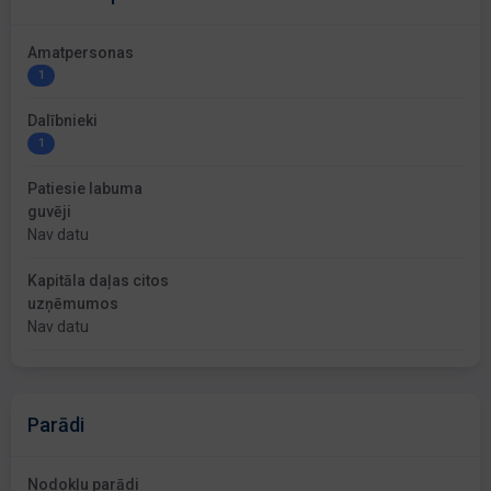
Amatpersonas
1
Dalībnieki
1
Patiesie labuma
guvēji
Nav datu
Kapitāla daļas citos
uzņēmumos
Nav datu
Parādi
Nodokļu parādi