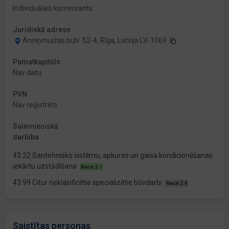
Individuālais komersants
Juridiskā adrese
Anniņmuižas bulv. 52-4, Rīga, Latvija LV-1069
Pamatkapitāls
Nav datu
PVN
Nav reģistrēts
Saimnieciskā
darbība
43.22 Santehnisko sistēmu, apkures un gaisa kondicionēšanas
iekārtu uzstādīšana
Nace 2.1
43.99 Citur neklasificētie specializētie būvdarbi
Nace 2.0
Saistītas personas