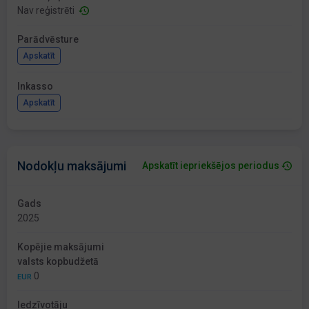
Nav reģistrēti
Parādvēsture
Apskatīt
Inkasso
Apskatīt
Nodokļu maksājumi
Apskatīt iepriekšējos periodus
Gads
2025
Kopējie maksājumi
valsts kopbudžetā
0
EUR
Iedzīvotāju