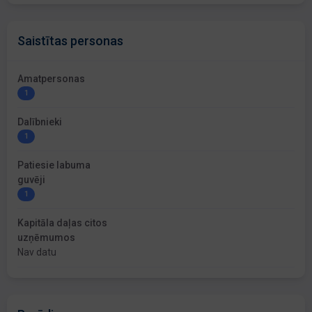
Saistītas personas
Amatpersonas
1
Dalībnieki
1
Patiesie labuma
guvēji
1
Kapitāla daļas citos
uzņēmumos
Nav datu