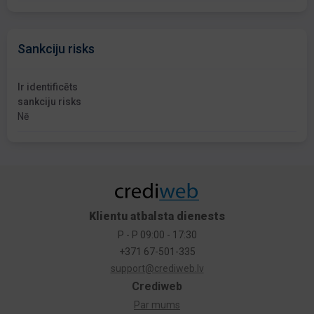
Sankciju risks
Ir identificēts
sankciju risks
Nē
Klientu atbalsta dienests
P - P 09:00 - 17:30
+371 67-501-335
support@crediweb.lv
Crediweb
Par mums