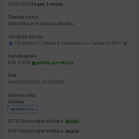
30.05.2002
(24 gadi, 2 mēneši)
Tiesiskā forma
Sabiedrība ar ierobežotu atbildību
Juridiskā adrese
J.Endzelīna 1, Valmiera, Valmieras nov., Latvija LV-4201
Pamatkapitāls
EUR 12 874,
pilnībā apmaksāts
PVN
LV44103026269 , 01.07.2002
Saimnieciskā
darbība
Apskatīt visus
62.10 Datorprogrammēšana
Nace 2.1
62.01 Datorprogrammēšana
Nace 2.0