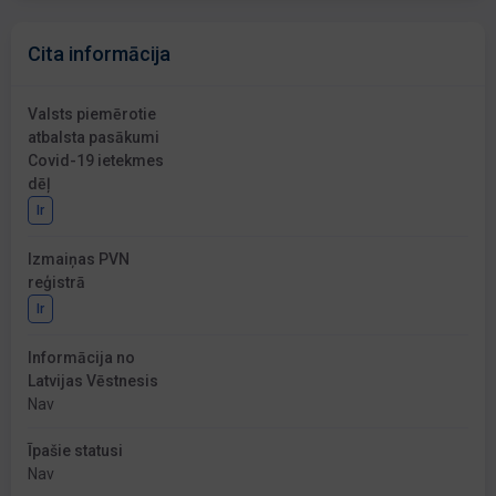
Cita informācija
Valsts piemērotie
atbalsta pasākumi
Covid-19 ietekmes
dēļ
Ir
Izmaiņas PVN
reģistrā
Ir
Informācija no
Latvijas Vēstnesis
Nav
Īpašie statusi
Nav