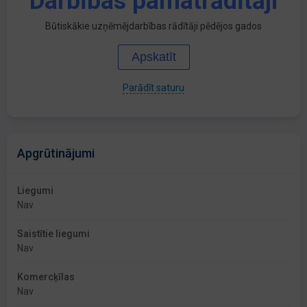
Darbības pamatrādītāji
Būtiskākie uzņēmējdarbības rādītāji pēdējos gados
Apskatīt
Parādīt saturu
Apgrūtinājumi
Liegumi
Nav
Saistītie liegumi
Nav
Komercķīlas
Nav