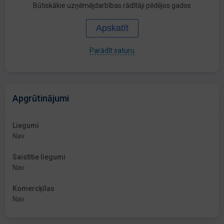
Būtiskākie uzņēmējdarbības rādītāji pēdējos gados
Apskatīt
Parādīt saturu
Apgrūtinājumi
Liegumi
Nav
Saistītie liegumi
Nav
Komercķīlas
Nav