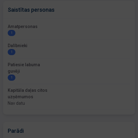
Saistītas personas
Amatpersonas
1
Dalībnieki
1
Patiesie labuma
guvēji
1
Kapitāla daļas citos
uzņēmumos
Nav datu
Parādi