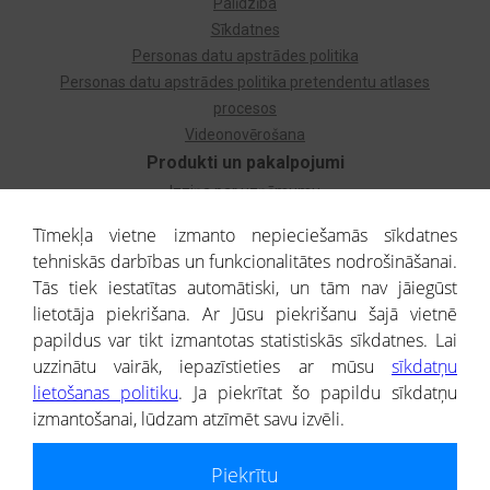
Palīdzība
Sīkdatnes
Personas datu apstrādes politika
Personas datu apstrādes politika pretendentu atlases
procesos
Videonovērošana
Produkti un pakalpojumi
Izziņa par uzņēmumu
Izziņa par privātpersonu
Tīmekļa vietne izmanto nepieciešamās sīkdatnes
Dzimtas koks
tehniskās darbības un funkcionalitātes nodrošināšanai.
Uzņēmumu atlase
Tās tiek iestatītas automātiski, un tām nav jāiegūst
Monitorings
lietotāja piekrišana. Ar Jūsu piekrišanu šajā vietnē
Kredītizziņa par ārvalstu uzņēmumiem
papildus var tikt izmantotas statistiskās sīkdatnes. Lai
uzzinātu vairāk, iepazīstieties ar mūsu
sīkdatņu
® CREDITREFORM Latvija
lietošanas politiku
. Ja piekrītat šo papildu sīkdatņu
SIA
izmantošanai, lūdzam atzīmēt savu izvēli.
People illustrations by Storyset
Piekrītu