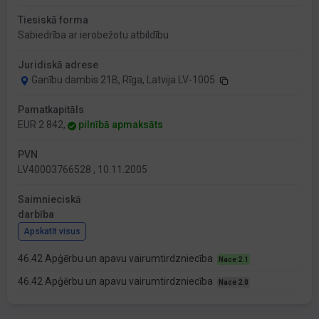
Tiesiskā forma
Sabiedrība ar ierobežotu atbildību
Juridiskā adrese
Ganību dambis 21B, Rīga, Latvija LV-1005
Pamatkapitāls
EUR 2 842,
pilnībā apmaksāts
PVN
LV40003766528 , 10.11.2005
Saimnieciskā
darbība
Apskatīt visus
46.42 Apģērbu un apavu vairumtirdzniecība
Nace 2.1
46.42 Apģērbu un apavu vairumtirdzniecība
Nace 2.0