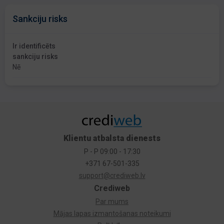
Sankciju risks
Ir identificēts
sankciju risks
Nē
Klientu atbalsta dienests
P - P 09:00 - 17:30
+371 67-501-335
support@crediweb.lv
Crediweb
Par mums
Mājas lapas izmantošanas noteikumi