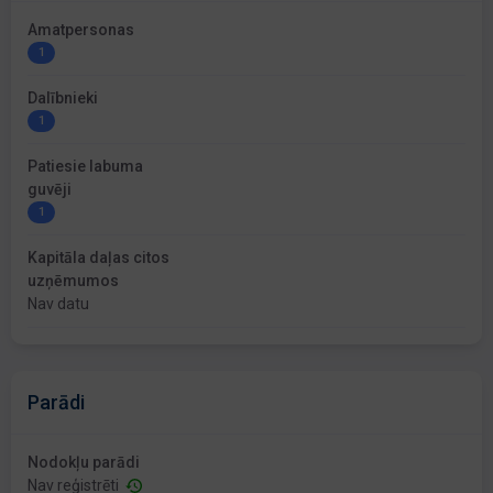
Amatpersonas
1
Dalībnieki
1
Patiesie labuma
guvēji
1
Kapitāla daļas citos
uzņēmumos
Nav datu
Parādi
Nodokļu parādi
Nav reģistrēti