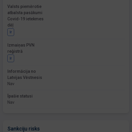
Valsts piemērotie
atbalsta pasākumi
Covid-19 ietekmes
dēļ
Ir
Izmaiņas PVN
reģistrā
Ir
Informācija no
Latvijas Vēstnesis
Nav
Īpašie statusi
Nav
Sankciju risks