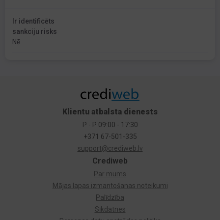
Ir identificēts
sankciju risks
Nē
Klientu atbalsta dienests
P - P 09:00 - 17:30
+371 67-501-335
support@crediweb.lv
Crediweb
Par mums
Mājas lapas izmantošanas noteikumi
Palīdzība
Sīkdatnes