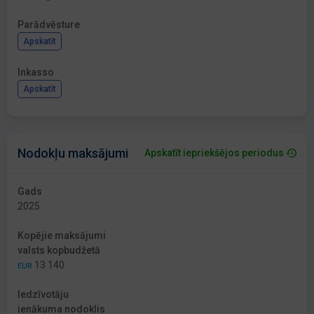
Parādvēsture
Apskatīt
Inkasso
Apskatīt
Nodokļu maksājumi
Apskatīt iepriekšējos periodus
Gads
2025
Kopējie maksājumi
valsts kopbudžetā
13 140
EUR
Iedzīvotāju
ienākuma nodoklis