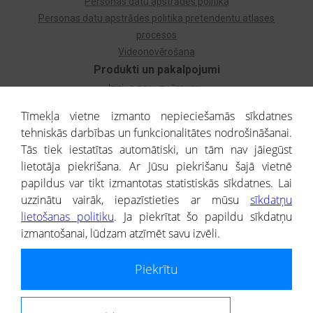
Personas datu apstrādes politika
Personas datu apstrādes politika pretendentu atlases
procesos
Videonovērošana
Produkti un pakalpojumi
Izziņa par uzņēmumu
Izziņa par privātpersonu
Tīmekļa vietne izmanto nepieciešamās sīkdatnes
Dzimtas koks
tehniskās darbības un funkcionalitātes nodrošināšanai.
Uzņēmumu atlase
Tās tiek iestatītas automātiski, un tām nav jāiegūst
Monitorings
lietotāja piekrišana. Ar Jūsu piekrišanu šajā vietnē
Kredītizziņa par ārvalstu uzņēmumiem
papildus var tikt izmantotas statistiskās sīkdatnes. Lai
uzzinātu vairāk, iepazīstieties ar mūsu
sīkdatņu
® CREDITREFORM Latvija
lietošanas politiku
. Ja piekrītat šo papildu sīkdatņu
SIA
izmantošanai, lūdzam atzīmēt savu izvēli.
People illustrations by Storyset
Piekrītu
Informāciju no Uzņēmumu reģistra nodrošina SIA CREDITREFORM Latvija.
Portāla ietvaros saņemtajai informācijai ir uzziņas raksturs, un tai nav
juridiska spēka. Portāla lietotājs, izmantojot portālā saņemto informāciju, ir
atbildīgs par fizisko personu datu aizsardzības tiesiskā regulējuma, kā arī