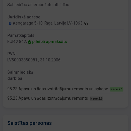
Sabiedrība ar ierobežotu atbildību
Juridiskā adrese
Ķengaraga 5-18, Rīga, Latvija LV-1063
Pamatkapitāls
EUR 2 842,
pilnībā apmaksāts
PVN
LV50003850981 , 31.10.2006
Saimnieciskā
darbība
95.23 Apavu un ādas izstrādājumu remonts un apkope
Nace 2.1
95.23 Apavu un ādas izstrādājumu remonts
Nace 2.0
Saistītas personas