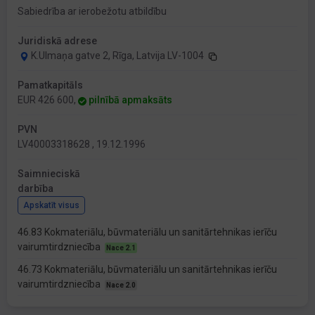
Sabiedrība ar ierobežotu atbildību
Juridiskā adrese
K.Ulmaņa gatve 2, Rīga, Latvija LV-1004
Pamatkapitāls
EUR 426 600,
pilnībā apmaksāts
PVN
LV40003318628 , 19.12.1996
Saimnieciskā
darbība
Apskatīt visus
46.83 Kokmateriālu, būvmateriālu un sanitārtehnikas ierīču
vairumtirdzniecība
Nace 2.1
46.73 Kokmateriālu, būvmateriālu un sanitārtehnikas ierīču
vairumtirdzniecība
Nace 2.0