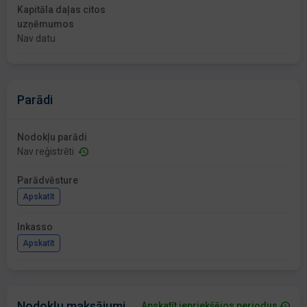
Kapitāla daļas citos
uzņēmumos
Nav datu
Parādi
Nodokļu parādi
Nav reģistrēti
Parādvēsture
Apskatīt
Inkasso
Apskatīt
Nodokļu maksājumi
Apskatīt iepriekšējos periodus