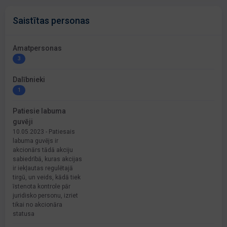
Saistītas personas
Amatpersonas
3
Dalībnieki
1
Patiesie labuma
guvēji
10.05.2023 - Patiesais
labuma guvējs ir
akcionārs tādā akciju
sabiedrībā, kuras akcijas
ir iekļautas regulētajā
tirgū, un veids, kādā tiek
īstenota kontrole pār
juridisko personu, izriet
tikai no akcionāra
statusa