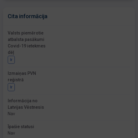
Cita informācija
Valsts piemērotie
atbalsta pasākumi
Covid-19 ietekmes
dēļ
Ir
Izmaiņas PVN
reģistrā
Ir
Informācija no
Latvijas Vēstnesis
Nav
Īpašie statusi
Nav