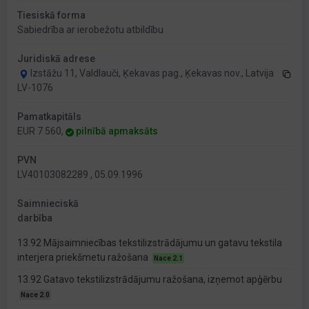
Tiesiskā forma
Sabiedrība ar ierobežotu atbildību
Juridiskā adrese
Izstāžu 11, Valdlauči, Ķekavas pag., Ķekavas nov., Latvija
LV-1076
Pamatkapitāls
EUR 7 560,
pilnībā apmaksāts
PVN
LV40103082289 , 05.09.1996
Saimnieciskā
darbība
13.92 Mājsaimniecības tekstilizstrādājumu un gatavu tekstila
interjera priekšmetu ražošana
Nace 2.1
13.92 Gatavo tekstilizstrādājumu ražošana, izņemot apģērbu
Nace 2.0