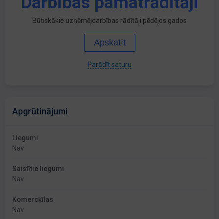
Darbības pamatrādītāji
Būtiskākie uzņēmējdarbības rādītāji pēdējos gados
Apskatīt
Parādīt saturu
Apgrūtinājumi
Liegumi
Nav
Saistītie liegumi
Nav
Komercķīlas
Nav