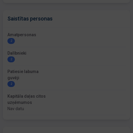
Saistītas personas
Amatpersonas
2
Dalībnieki
2
Patiesie labuma
guvēji
2
Kapitāla daļas citos
uzņēmumos
Nav datu