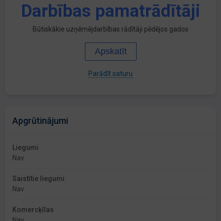
Darbības pamatrādītāji
Būtiskākie uzņēmējdarbības rādītāji pēdējos gados
Apskatīt
Parādīt saturu
Apgrūtinājumi
Liegumi
Nav
Saistītie liegumi
Nav
Komercķīlas
Nav