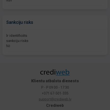
Nav
Sankciju risks
Ir identificēts
sankciju risks
Nē
Klientu atbalsta dienests
P - P 09:00 - 17:30
+371 67-501-335
support@crediweb.lv
Crediweb