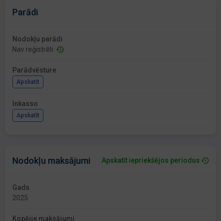
Parādi
Nodokļu parādi
Nav reģistrēti
Parādvēsture
Apskatīt
Inkasso
Apskatīt
Nodokļu maksājumi
Apskatīt iepriekšējos periodus
Gads
2025
Kopējie maksājumi