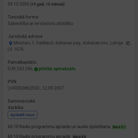
04.10.2006
(19 gadi, 10 mēneši)
Tiesiskā forma
Sabiedrība ar ierobežotu atbildību
Juridiskā adrese
Meistaru 1, Valdlauči, Ķekavas pag., Ķekavas nov., Latvija
LV-1076
Pamatkapitāls
EUR 243 246,
pilnībā apmaksāts
PVN
LV40003862550 , 12.09.2007
Saimnieciskā
darbība
Apskatīt visus
60.10 Radio programmu apraide un audio izplatīšana
Nace 2.1
60.10 Radio programmu apraide
Nace 2.0