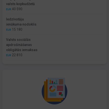
valsts kopbudžetā
40 590
EUR
Iedzīvotāju
ienākuma nodoklis
15 180
EUR
Valsts sociālās
apdrošināšanas
obligātās iemaksas
22 810
EUR