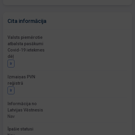
Cita informācija
Valsts piemērotie
atbalsta pasākumi
Covid-19 ietekmes
dēļ
Ir
Izmaiņas PVN
reģistrā
Ir
Informācija no
Latvijas Vēstnesis
Nav
Īpašie statusi