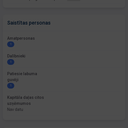
Saistītas personas
Amatpersonas
1
Dalībnieki
1
Patiesie labuma
guvēji
1
Kapitāla daļas citos
uzņēmumos
Nav datu