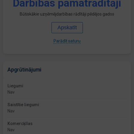
Darbības pamatrādītāji
Būtiskākie uzņēmējdarbības rādītāji pēdējos gados
Apskatīt
Parādīt saturu
Apgrūtinājumi
Liegumi
Nav
Saistītie liegumi
Nav
Komercķīlas
Nav