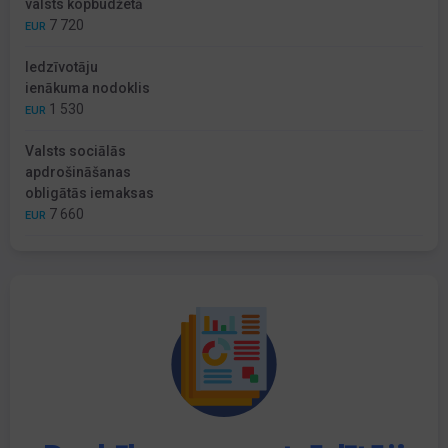
valsts kopbudžetā
7 720
EUR
Iedzīvotāju
ienākuma nodoklis
1 530
EUR
Valsts sociālās
apdrošināšanas
obligātās iemaksas
7 660
EUR