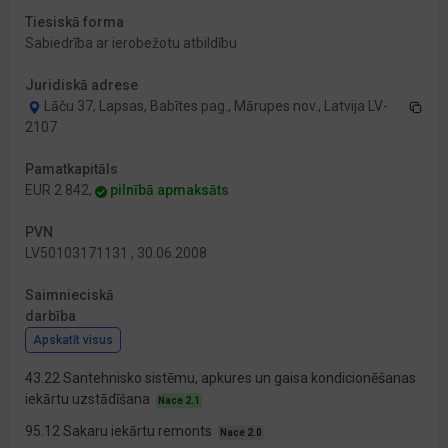
Tiesiskā forma
Sabiedrība ar ierobežotu atbildību
Juridiskā adrese
Lāču 37, Lapsas, Babītes pag., Mārupes nov., Latvija LV-
2107
Pamatkapitāls
EUR 2 842,
pilnībā apmaksāts
PVN
LV50103171131 , 30.06.2008
Saimnieciskā
darbība
Apskatīt visus
43.22 Santehnisko sistēmu, apkures un gaisa kondicionēšanas
iekārtu uzstādīšana
Nace 2.1
95.12 Sakaru iekārtu remonts
Nace 2.0