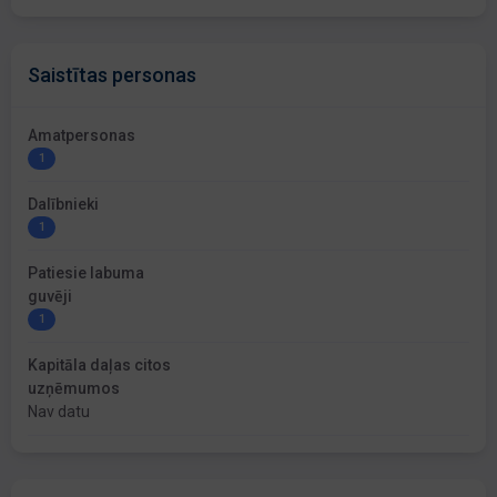
Saistītas personas
Amatpersonas
1
Dalībnieki
1
Patiesie labuma
guvēji
1
Kapitāla daļas citos
uzņēmumos
Nav datu