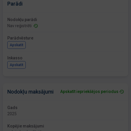
Parādi
Nodokļu parādi
Nav reģistrēti
Parādvēsture
Apskatīt
Inkasso
Apskatīt
Nodokļu maksājumi
Apskatīt iepriekšējos periodus
Gads
2025
Kopējie maksājumi